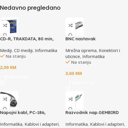
Nedavno pregledano
CD-R, TRAXDATA, 80 min,
BNC nastavak
52X, SLIMBOX
Mediji
,
CD mediji
,
Informatika
Mrežna oprema
,
Konektori i
Na stanju
uticnice
,
Informatika
Na stanju
2,00
KM
3,00
KM
Dodaj u korpu
Dodaj u korpu
Napojni kabl, PC-186,
Razvodnik nap.GEMBIRD
GEMBIRD, 1,8m
SPG3-B-6C, 5 utičnica,
Informatika
,
Kablovi i adapteri
,
Informatika
,
Kablovi i adapteri
,
prekidač, 1,8M, osigurač,