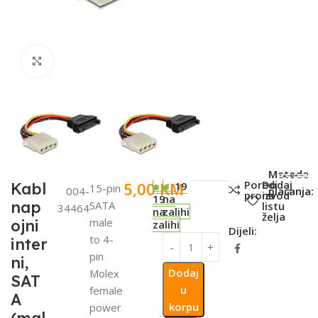
Click to enlarge
SKU:
Metode
Poredi
Dodaj
5,00
KM
Kabl
19
15-pin
004-
plaćanja:
proizvod
na
19
na
nap
SATA
listu
34464
na
zalihi
želja
male
ojni
zalihi
Dijeli:
to 4-
inter
pin
ni,
Dodaj
Molex
SAT
u
female
A
korpu
power