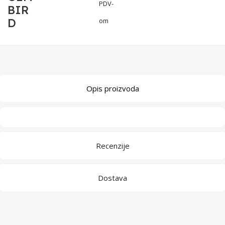
PDV-
BIR
D
om
Opis proizvoda
Recenzije
Dostava