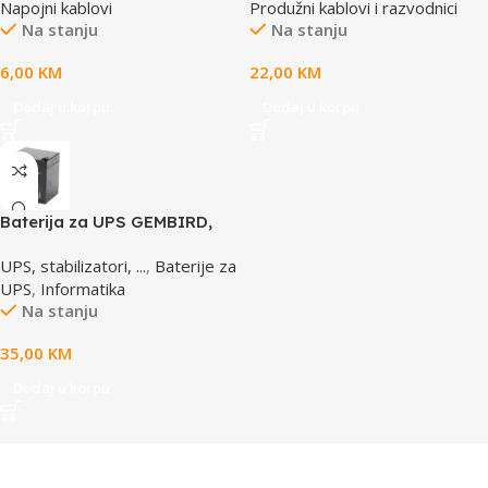
Napojni kablovi
Produžni kablovi i razvodnici
prenaponska zaštita
Na stanju
Na stanju
6,00
KM
22,00
KM
Dodaj u korpu
Dodaj u korpu
Baterija za UPS GEMBIRD,
12V 4,5 AH BAT-12V4.5AH
UPS, stabilizatori, ...
,
Baterije za
UPS
,
Informatika
Na stanju
35,00
KM
Dodaj u korpu