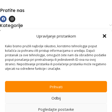
Pratite nas
Kategorije
Kupovina i podrška
Upravljanje pristankom
Moj račun
Kontakt informacije
Kako bismo pružili najbolje iskustvo, koristimo tehnologije poput
kolačića za pohranu i/ili pristup informacijama o uređaju. Dajući
Branilaca Bosne, 75 300 Lukavac
pristanak za ove tehnologije, omogućit ćete nam da obradimo podatke
poput ponašanja pri pretraživanju ili jedinstvenih ID-ova na ovoj
+387 35 555 999
stranici. Nepoštivanje pristanka ili povlačenje pristanka može negativno
utjecati na određene funkcije i značajke.
info@pconer.ba
ID: 4210115760008
Prihvati
PDV : 210115760008
Odbij
Copyright © 2025
PC ONER
, sva prava zadržana. Design by
ED-
Vision
.
Pogledajte postavke