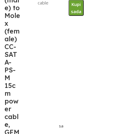
(mal
cable
Kupi
e) to
sada
Mole
x
(fem
ale)
CC-
SAT
A-
PS-
M
15c
m
pow
er
cabl
e,
sa
GEM