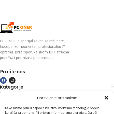
PC ONER je specijalizovan za računare,
laptope, komponente i profesionalnu IT
opremu. Brza isporuka širom BiH, stručna
podrška i pouzdana postprodaja.
Pratite nas
Kategorije
Kupovina i podrška
Upravljanje pristankom
Moj račun
Kontakt informacije
Kako bismo pružili najbolje iskustvo, koristimo tehnologije poput
kolačića za pohranu i/ili pristup informacijama o uređaju. Dajući