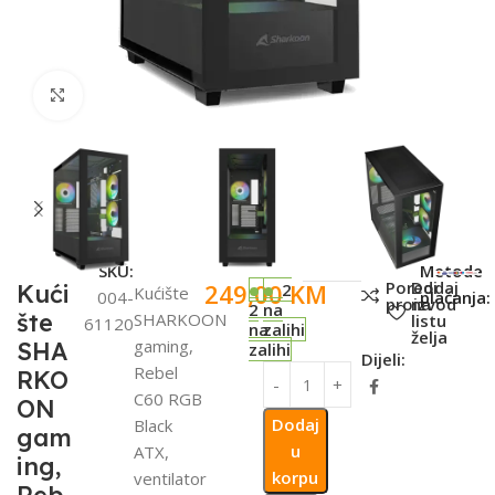
Click to enlarge
SKU:
Metode
Poredi
Dodaj
249,00
KM
Kući
2
Kućište
004-
plaćanja:
proizvod
na
2
na
šte
SHARKOON
listu
61120
na
zalihi
želja
gaming,
SHA
zalihi
Dijeli:
Rebel
RKO
C60 RGB
ON
Dodaj
Black
gam
u
ATX,
ing,
korpu
ventilator