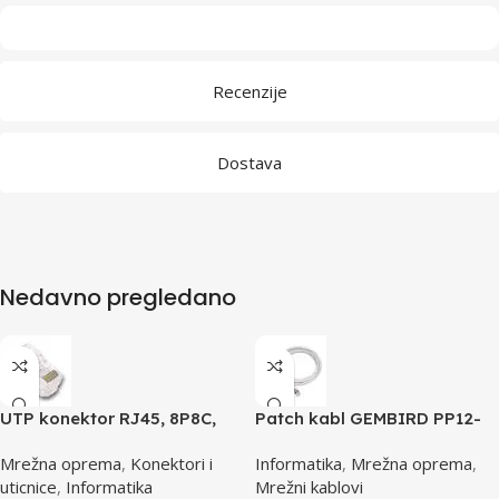
Recenzije
Dostava
Nedavno pregledano
UTP konektor RJ45, 8P8C,
Patch kabl GEMBIRD PP12-
cat5e
0.5M, 0,5m, cat.5e, grey
Mrežna oprema
,
Konektori i
Informatika
,
Mrežna oprema
,
uticnice
,
Informatika
Mrežni kablovi