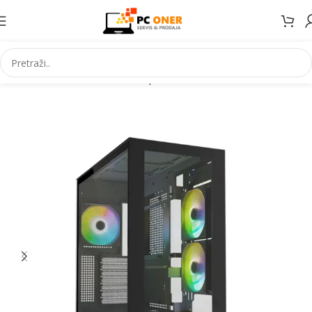
Početna
Informatika
PC komponente
Kućišta