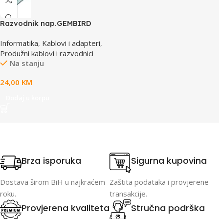
Razvodnik nap.GEMBIRD
SPG3-B-10C, 5 utičnica,
Informatika
,
Kablovi i adapteri
,
prekidač,3m, osigurač,
Produžni kablovi i razvodnici
prenaponska zaštita
Na stanju
24,00
KM
Dodaj u korpu
Brza isporuka
Sigurna kupovina
Dostava širom BiH u najkraćem
Zaštita podataka i provjerene
roku.
transakcije.
Provjerena kvaliteta
Stručna podrška