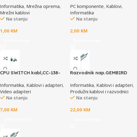
5004E po metru GEMBIRD
GEMBIRD CC-PSU-1 molex
Informatika
,
Mrežna oprema
,
PC komponente
,
Kablovi
,
4pin 1x female to 2x male
Mrežni kablovi
Informatika
Na stanju
Na stanju
1,00
KM
2,00
KM
Dodaj u korpu
Dodaj u korpu
CPU SWITCH kabl,CC-138-
Razvodnik nap.GEMBIRD
6,25M/15M+6M+6M, GEMBIRD
SPG3-B-6C, 5 utičnica,
Informatika
,
Kablovi i adapteri
,
Informatika
,
Kablovi i adapteri
,
prekidač, 1,8M, osigurač,
Video adapteri
Produžni kablovi i razvodnici
prenaponska zaštita
Na stanju
Na stanju
7,00
KM
22,00
KM
Dodaj u korpu
Dodaj u korpu