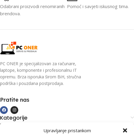
Odabrani proizvodi renomiranih
Pomoć i savjeti iskusnog tima.
brendova.
PC ONER je specijalizovan za računare,
laptope, komponente i profesionalnu IT
opremu. Brza isporuka širom BiH, stručna
podrška i pouzdana postprodaja.
Pratite nas
Kategorije
Kupovina i podrška
Upravljanje pristankom
Moj račun