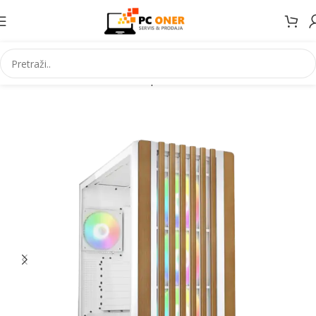
Početna
Informatika
PC komponente
Kućišta