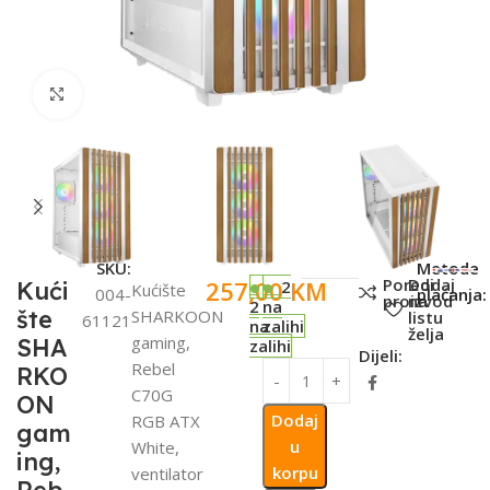
Click to enlarge
SKU:
Metode
Poredi
Dodaj
257,00
KM
Kući
2
Kućište
004-
plaćanja:
proizvod
na
2
na
šte
SHARKOON
listu
61121
na
zalihi
želja
gaming,
SHA
zalihi
Dijeli:
Rebel
RKO
C70G
ON
Dodaj
RGB ATX
gam
u
White,
ing,
korpu
ventilator