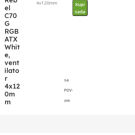
Reb
4x120mm
Kupi
el
sada
C70
G
RGB
ATX
Whit
e,
vent
ilato
r
sa
4x12
PDV-
0m
m
om