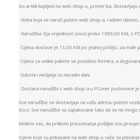
Svi artikli kupljeni na web shop-u, pconer.ba, dostavljaju 
· Roba koja se naruči putem web shop-a, radnim danom, 
· Narudžbe čija vrijednost iznosi preko 1999,00 KM, s P
· Cijena dostave je 13,00 KM po jednoj pošiljci, za mal
· Cijena za velike pakete se posebno formira, a dogovar
· Subota i nedjelja su neradni dani.
· Dostava narudžbi s web shop-a u PConer poslovnice je
Sve narudžbe se dostavljaju na vašu adresu putem vozil
d.o.o. Sve narudžbe su zapakovane tako da se ne mogu oš
Molimo vas, da prilikom preuzimanja pošiljke istu provjerit
Cijene koje su prikazane na web shop-u važe za plaćanje 