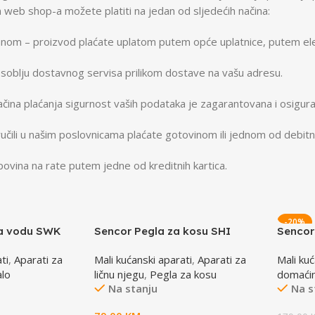
 web shop-a možete platiti na jedan od sljedećih načina:
anom – proizvod plaćate uplatom putem opće uplatnice, putem ele
osoblju dostavnog servisa prilikom dostave na vašu adresu.
ina plaćanja sigurnost vaših podataka je zagarantovana i osigura
učili u našim poslovnicama plaćate gotovinom ili jednom od debitni
ovina na rate putem jedne od kreditnih kartica.
-20%
za vodu SWK
Sencor Pegla za kosu SHI
Sencor
4500GD
3630W
ti
,
Aparati za
Mali kućanski aparati
,
Aparati za
Mali kuć
lo
ličnu njegu
,
Pegla za kosu
domaći
Na stanju
Na s