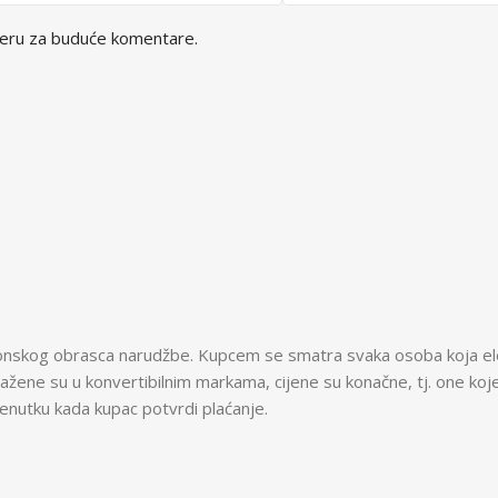
seru za buduće komentare.
ktronskog obrasca narudžbe. Kupcem se smatra svaka osoba koja el
zražene su u konvertibilnim markama, cijene su konačne, tj. one
trenutku kada kupac potvrdi plaćanje.