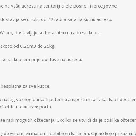
se na vašu adresu na teritoriji cijele Bosne i Hercegovine.
dostavlja se u roku od 72 radna sata na kućnu adresu.
DV-om, dostavljaju se besplatno na adresu kupca.
e pakete od 0,25m3 do 25kg.
a se sa kupcem prije dostave na adresu.
 besplatna za sve kupce.
a našeg voznog parka ili putem transportnih servisa, kao i dosta
tetiti u toku transporta.
e radi mogućih oštećenja. Ukoliko se utvrdi da je pošiljka oštećena 
gotovinom, virmanom i debitnom karticom. Cijene koje prikazuju p