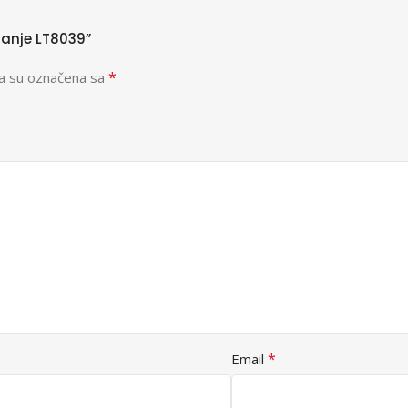
lanje LT8039”
*
a su označena sa
*
Email