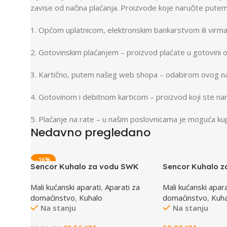
zavise od načina plaćanja. Proizvode koje naručite putem
1. Općom uplatnicom, elektronskim bankarstvom ili virm
2. Gotovinskim plaćanjem – proizvod plaćate u gotovini 
3. Kartično, putem našeg web shopa – odabirom ovog nač
4. Gotovinom i debitnom karticom – proizvod koji ste nar
5. Plaćanje na rate – u našim poslovnicama je moguća kup
Nedavno pregledano
Broadway Store
Valencia Store
-16%
Sencor Kuhalo za vodu SWK
Sencor Kuhalo 
View Store
View Store
0950WH
7519BK
Mali kućanski aparati
,
Aparati za
Mali kućanski apara
domaćinstvo
,
Kuhalo
domaćinstvo
,
Kuha
Na stanju
Na stanju