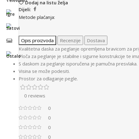
Dodaj na listu želja
Dijeli:
Metode plaćanja:
Opis proizvoda
Recenzije
Dostava
Kvalitetna daska za peglanje opremljena bravicom za pr
Ploča za peglanje je stabilne i sigurne konstrukcije te im
S daskom za peglanje isporučena je pamučna presvlaka.
Visina se može podesiti.
Prostor za odlaganje pegle.
0 reviews
0
0
0
0