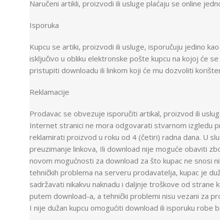
Naručeni artikli, proizvodi ili usluge plaćaju se online je
Isporuka
Kupcu se artiki, proizvodi ili usluge, isporučuju jedino 
isključivo u obliku elektronske pošte kupcu na kojoj će s
pristupiti downloadu ili linkom koji će mu dozvoliti korišten
Reklamacije
Prodavac se obvezuje isporučiti artikal, proizvod ili uslu
Internet stranici ne mora odgovarati stvarnom izgledu p
reklamirati proizvod u roku od 4 (četiri) radna dana. U s
preuzimanje linkova, Ili download nije moguće obaviti z
novom mogućnosti za download za što kupac ne snosi nika
tehničkih problema na serveru prodavatelja, kupac je du
sadržavati nikakvu naknadu i daljnje troškove od strane 
putem download-a, a tehnički problemi nisu vezani za pr
I nije dužan kupcu omogućiti download ili isporuku robe 