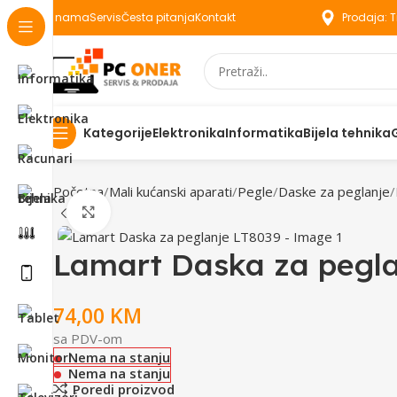
O nama
Servis
Česta pitanja
Kontakt
Prodaja: 
Elektronika
Informatika
Bijela tehnika
Kategorije
Početna
Mali kućanski aparati
Pegle
Daske za peglanje
Click to enlarge
Lamart Daska za pegla
74,00
KM
sa PDV-om
Nema na stanju
Nema na stanju
Poredi proizvod