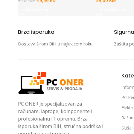
49,56
KM
59,00
KM
59,00
KM
Dodaj u korpu
Dodaj u korpu
Brza isporuka
Sigurn
Dostava širom BiH u najkraćem roku.
Zaštita p
Kate
Inform
PC Per
PC ONER je specijalizovan za
Elektr
računare, laptope, komponente i
Račun
profesionalnu IT opremu. Brza
isporuka širom BiH, stručna podrška i
Slušal
pouzdana postprodaja.