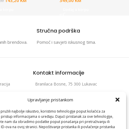
143,20
KM
349,00
KM
KM
u korpu
Dodaj u korpu
Stručna podrška
anih brendova.
Pomoć i savjeti iskusnog tima.
Kontakt informacije
racija
Branilaca Bosne, 75 300 Lukavac
e
+387 35 555 999
Upravljanje pristankom
info@pconer.ba
ružili najbolje iskustvo, koristimo tehnologije poput kolačića za
izvoda
ID: 4210115760008
i pristup informacijama o uređaju. Dajući pristanak za ove tehnologije,
te nam da obradimo podatke poput ponašanja pri pretraživanju ili
 profila
PDV : 210115760008
 ID-ova na ovoj stranici. Nepoštivanje pristanka ili povlačenje pristanka