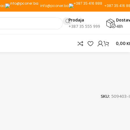
vac
info@pconer.ba
+387 35 416 8
Prodaja
Dosta
+387 35 555 999
48h
0,00
K
SKU:
509403-I