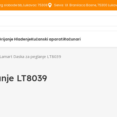
Trg slobode bb, Lukavac 75308
Servis: Ul. Branilaca Bosne, 75300 Luka
Grijanje Hlađenje
Kućanski aparati
Računari
Lamart Daska za peglanje LT8039
nje LT8039