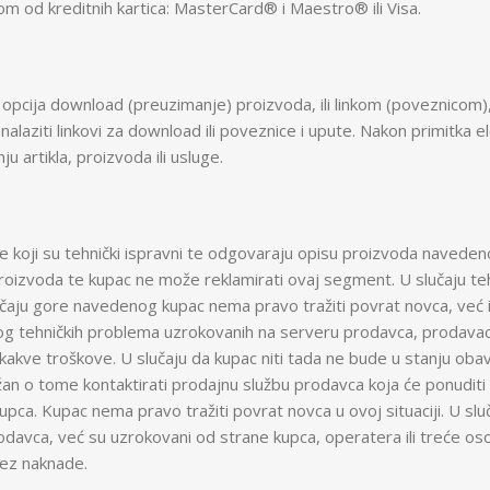
dnom od kreditnih kartica: MasterCard® i Maestro® ili Visa.
kao opcija download (preuzimanje) proizvoda, ili linkom (poveznicom
e nalaziti linkovi za download ili poveznice i upute. Nakon primit
ju artikla, proizvoda ili usluge.
ge koji su tehnički ispravni te odgovaraju opisu proizvoda navedenom
roizvoda te kupac ne može reklamirati ovaj segment. U slučaju te
lučaju gore navedenog kupac nema pravo tražiti povrat novca, već i
bog tehničkih problema uzrokovanih na serveru prodavca, prodavac
kve troškove. U slučaju da kupac niti tada ne bude u stanju obav
žan o tome kontaktirati prodajnu službu prodavca koja će ponuditi
kupca. Kupac nema pravo tražiti povrat novca u ovoj situaciji. U s
odavca, već su uzrokovani od strane kupca, operatera ili treće 
bez naknade.