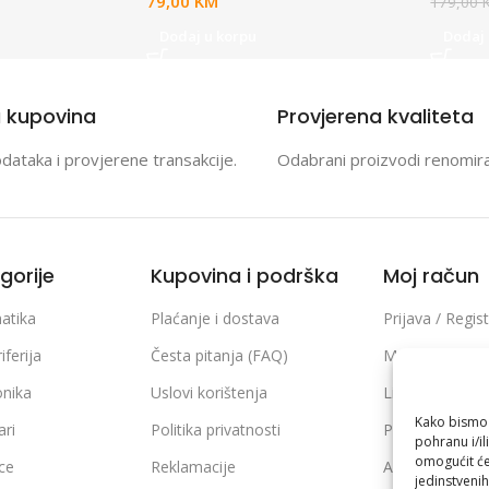
79,00
KM
179,00
Dodaj u korpu
Dodaj 
a kupovina
Provjerena kvaliteta
odataka i provjerene transakcije.
Odabrani proizvodi renomir
gorije
Kupovina i podrška
Moj račun
atika
Plaćanje i dostava
Prijava / Regist
iferija
Česta pitanja (FAQ)
Moje narudžb
onika
Uslovi korištenja
Lista želja
Kako bismo p
ari
Politika privatnosti
Poređenje pro
pohranu i/il
omogućit će
ice
Reklamacije
Adrese i podaci
jedinstvenih