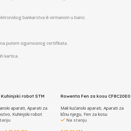
ktronskog bankarstva ili virmanom u banci.
na putem sigurnosnog certifikata.
h kartica.
 Kuhinjski robot STM
Rowenta Fen za kosu CF8C20E0
H
anski aparati
,
Aparati za
Mali kućanski aparati
,
Aparati za
nstvo
,
Kuhinjski robot
ličnu njegu
,
Fen za kosu
tanju
Na stanju