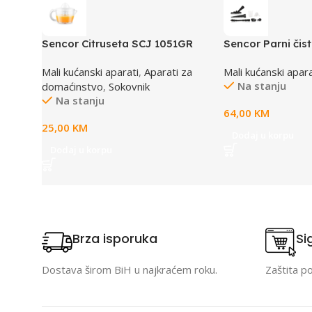
Sencor Citruseta SCJ 1051GR
Sencor Parni čis
Mali kućanski aparati
,
Aparati za
Mali kućanski apara
Na stanju
domaćinstvo
,
Sokovnik
Na stanju
64,00
KM
25,00
KM
Dodaj u korpu
Dodaj u korpu
Brza isporuka
Si
Dostava širom BiH u najkraćem roku.
Zaštita p