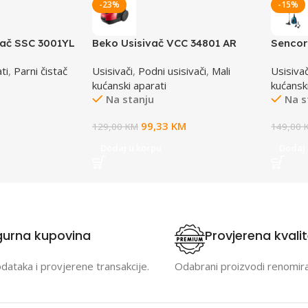
-23%
-15%
tač SSC 3001YL
Beko Usisivač VCC 34801 AR
Sencor
ti
,
Parni čistač
Usisivači
,
Podni usisivači
,
Mali
Usisivač
kućanski aparati
kućansk
Na stanju
Na s
99,33
KM
129,00
KM
149,00
Dodaj u korpu
Dodaj 
gurna kupovina
Provjerena kvali
odataka i provjerene transakcije.
Odabrani proizvodi renomir