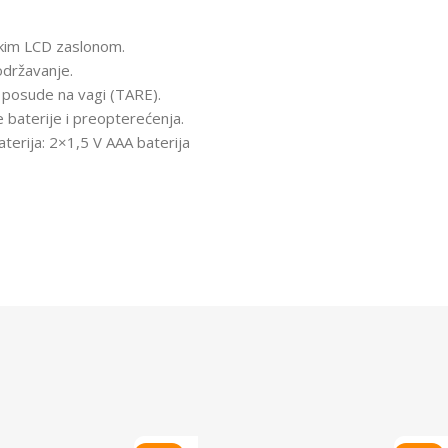
ikim LCD zaslonom.
održavanje.
e posude na vagi (TARE).
e baterije i preopterećenja.
aterija: 2×1,5 V AAA baterija