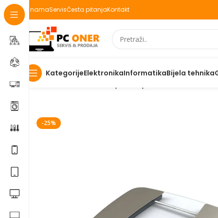
O nama
Servis
Česta pitanja
Kontakt
Elektronika
Informatika
Bijela tehnika
Kategorije
Početna
Mali kućanski aparati
Aparati za domaćinstvo
-25%