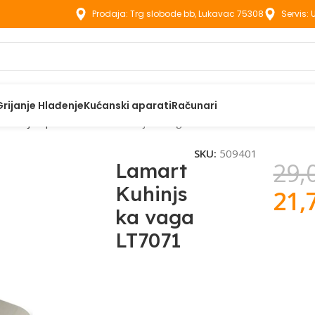
Prodaja: Trg slobode bb, Lukavac 75308
Servis:
Grijanje Hlađenje
Kućanski aparati
Računari
Kuhinjski pribor
Lamart Kuhinjska vaga LT7071
SKU:
509401
29,
Lamart
Kuhinjs
21,
ka vaga
LT7071