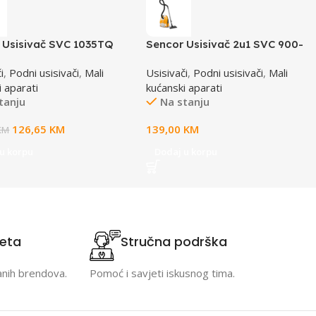
 Usisivač SVC 1035TQ
Sencor Usisivač 2u1 SVC 900-
EUE3
i
,
Podni usisivači
,
Mali
Usisivači
,
Podni usisivači
,
Mali
i aparati
kućanski aparati
tanju
Na stanju
126,65
KM
139,00
KM
KM
u korpu
Dodaj u korpu
teta
Stručna podrška
anih brendova.
Pomoć i savjeti iskusnog tima.