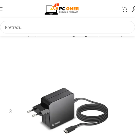
Početna
Laptopi Mobiteli IT
IT i gaming
IT oprema
Punjači