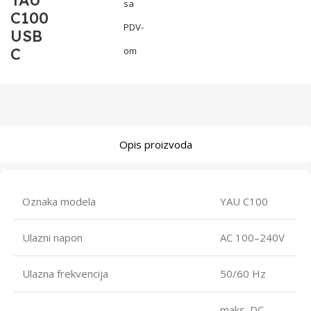
YAU
sa
C100
PDV-
USB
C
om
Opis proizvoda
Oznaka modela
YAU C100
Ulazni napon
AC 100–240V
Ulazna frekvencija
50/60 Hz
maks. DC