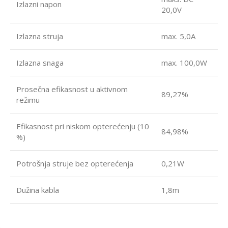
Izlazni napon
20,0V
Izlazna struja
max. 5,0A
Izlazna snaga
max. 100,0W
Prosečna efikasnost u aktivnom
89,27%
režimu
Efikasnost pri niskom opterećenju (10
84,98%
%)
Potrošnja struje bez opterećenja
0,21W
Dužina kabla
1,8m