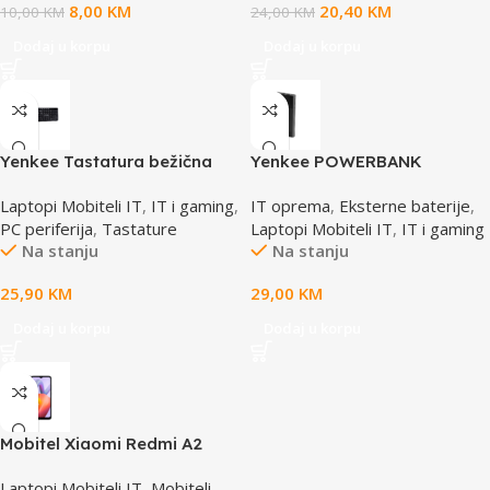
8,00
KM
20,40
KM
10,00
KM
24,00
KM
Dodaj u korpu
Dodaj u korpu
Yenkee Tastatura bežična
Yenkee POWERBANK
YKB 2020CS WL
prijenosno napajanje YPB
Laptopi Mobiteli IT
,
IT i gaming
,
IT oprema
,
Eksterne baterije
,
1041
PC periferija
,
Tastature
Laptopi Mobiteli IT
,
IT i gaming
Na stanju
Na stanju
25,90
KM
29,00
KM
Dodaj u korpu
Dodaj u korpu
Mobitel Xiaomi Redmi A2
DUAL SIM 64GB 3GB BLACK
Laptopi Mobiteli IT
,
Mobiteli