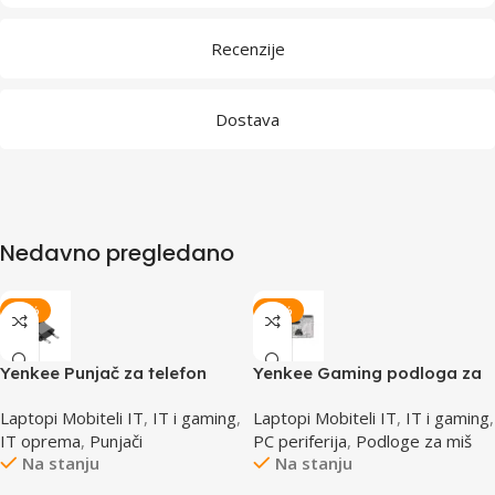
Recenzije
Dostava
Nedavno pregledano
-20%
-15%
Yenkee Punjač za telefon
Yenkee Gaming podloga za
YAC 2013BK
miš YPM WT90
Laptopi Mobiteli IT
,
IT i gaming
,
Laptopi Mobiteli IT
,
IT i gaming
,
IT oprema
,
Punjači
PC periferija
,
Podloge za miš
Na stanju
Na stanju