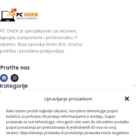
PC ONER je specijalizovan za računare,
laptope, komponente i profesionalnu IT
opremu. Brza isporuka širom BiH, stručna
podrška i pouzdana postprodaja.
Pratite nas
Kategorije
Kupovina i podrška
Upravljanje pristankom
Moj račun
Kontakt informacije
Kako bismo pružili najbolje iskustvo, koristimo tehnologije poput
kolačića za pohranu i/ili pristup informacijama o uređaju. Dajući
Branilaca Bosne, 75 300 Lukavac
pristanak za ove tehnologije, omogućit ćete nam da obradimo podatke
poput ponašanja pri pretraživanju ili jedinstvenih ID-ova na ovoj
+387 35 555 999
stranici. Nepoštivanje pristanka ili povlačenje pristanka može negativno