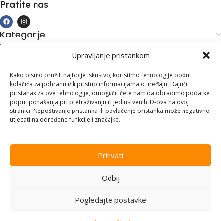
Pratite nas
Kategorije
Kupovina i podrška
Upravljanje pristankom
Moj račun
Kontakt informacije
Kako bismo pružili najbolje iskustvo, koristimo tehnologije poput
kolačića za pohranu i/ili pristup informacijama o uređaju. Dajući
Branilaca Bosne, 75 300 Lukavac
pristanak za ove tehnologije, omogućit ćete nam da obradimo podatke
poput ponašanja pri pretraživanju ili jedinstvenih ID-ova na ovoj
+387 35 555 999
stranici. Nepoštivanje pristanka ili povlačenje pristanka može negativno
utjecati na određene funkcije i značajke.
info@pconer.ba
ID: 4210115760008
Prihvati
PDV : 210115760008
Odbij
Copyright © 2025
PC ONER
, sva prava zadržana. Design by
ED-
Vision
.
Pogledajte postavke