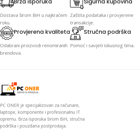
Brza isporuka
Sigurna kupovina
Dostava širom BiH u najkraćem
Zaštita podataka i provjerene
roku.
transakcije.
Provjerena kvaliteta
Stručna podrška
Odabrani proizvodi renomiranih
Pomoć i savjeti iskusnog tima.
brendova.
PC ONER je specijalizovan za računare,
laptope, komponente i profesionalnu IT
opremu. Brza isporuka širom BiH, stručna
podrška i pouzdana postprodaja.