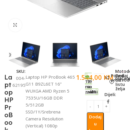
Click to enlarge
SKU:
Metod
Poredi
Dodaj
1.544,00
KM
La
Laptop HP ProBook 465
004-
plaćanj
proizvod
na
19
19
pt
G11 B9ZL6ET 16”
listu
62195
na
na
želja
WUXGA AMD Ryzen 5
op
zalihi
zalihi
Dijeli:
7535U/16GB DDR
HP
5/512GB
Pr
SSD/1Y/Srebrena
oB
Dodaj
Camera Resolution
oo
u
(Vertical) 1080p