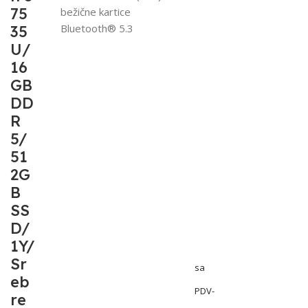
75
bežične kartice
Bluetooth® 5.3
35
U/
16
GB
DD
R
5/
51
2G
B
SS
D/
1Y/
Sr
sa
eb
PDV-
re