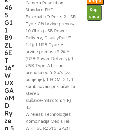
k
korpu
Camera Resolution
46
Kupi
Standard FHD
5
sada
External I/O Ports 2 USB
G1
Type-C® brzine prenosa
1
10 Gb/s (USB Power
B9
Delivery, DisplayPort™
ZL
1.4); 1 USB Type-A
brzine prenosa 5 Gb/s
6E
(USB Power Delivery); 1
T
USB Type-A brzine
16”
prenosa od 5 Gb/s (za
W
punjenje); 1 HDMI 2.1; 1
UX
kombinovani priključak za
GA
stereo
AM
slušalice/mikrofon; 1 RJ-
D
45
Ry
Wireless Technologies
ze
Kombinacija MediaTek
n 5
Wi-Fi 6E RZ616 (2×2) i