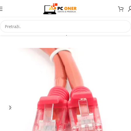
Početna
Informatika
Mrežna oprema
Mrežni kablovi