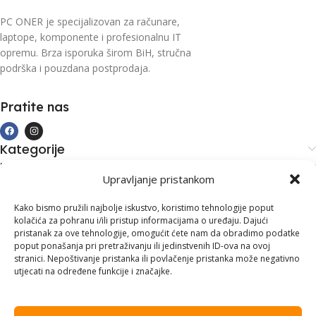
PC ONER je specijalizovan za računare,
laptope, komponente i profesionalnu IT
opremu. Brza isporuka širom BiH, stručna
podrška i pouzdana postprodaja.
Pratite nas
Kategorije
Kupovina i podrška
Upravljanje pristankom
Moj račun
Kontakt informacije
Kako bismo pružili najbolje iskustvo, koristimo tehnologije poput
kolačića za pohranu i/ili pristup informacijama o uređaju. Dajući
Branilaca Bosne, 75 300 Lukavac
pristanak za ove tehnologije, omogućit ćete nam da obradimo podatke
poput ponašanja pri pretraživanju ili jedinstvenih ID-ova na ovoj
+387 35 555 999
stranici. Nepoštivanje pristanka ili povlačenje pristanka može negativno
utjecati na određene funkcije i značajke.
info@pconer.ba
ID: 4210115760008