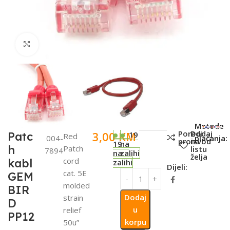
Click to enlarge
SKU:
Metode
Poredi
Dodaj
3,00
KM
Patc
19
Red
004-
plaćanja:
proizvod
na
19
na
h
Patch
listu
7894
na
zalihi
želja
cord
kabl
zalihi
Dijeli:
cat. 5E
GEM
molded
BIR
Dodaj
strain
D
u
relief
PP12
korpu
50u”