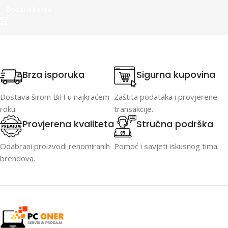
Dodaj u korpu
Brza isporuka
Sigurna kupovina
Dostava širom BiH u najkraćem
Zaštita podataka i provjerene
roku.
transakcije.
Provjerena kvaliteta
Stručna podrška
Odabrani proizvodi renomiranih
Pomoć i savjeti iskusnog tima.
brendova.