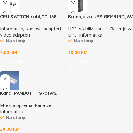
CPU SWITCH kabl,CC-138-
Baterija za UPS GEMBIRD, 6V
6,25M/15M+6M+6M, GEMBIRD
4,5 AH BAT-6V4.5AH
Informatika
,
Kablovi i adapteri
,
UPS, stabilizatori, ...
,
Baterije za
Video adapteri
UPS
,
Informatika
Na stanju
Na stanju
7,00
KM
18,00
KM
Dodaj u korpu
Dodaj u korpu
Kanal PANDUIT TG70IW2
Mrežna oprema
,
Kanalice
,
Informatika
Na stanju
20,00
KM