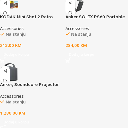
KODAK Mini Shot 2 Retro
Anker SOLIX PS60 Portable
4PASS 2-in-1 Instant Digital
Solar Panel
Accessories
Accessories
Camera and Photo Printer
Na stanju
Na stanju
213,00
KM
284,00
KM
Dodaj u korpu
Dodaj u korpu
Anker, Soundcore Projector
Mars 3 Air Black
Accessories
Na stanju
1.286,00
KM
Dodaj u korpu