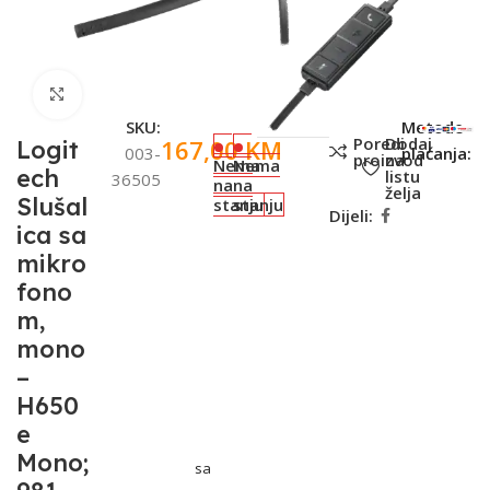
Click to enlarge
SKU:
Metode
Poredi
Dodaj
167,00
KM
Logit
003-
plaćanja:
proizvod
na
Nema
Nema
ech
listu
36505
na
na
želja
Slušal
stanju
stanju
Dijeli:
ica sa
mikro
fono
m,
mono
–
H650
e
Mono;
sa