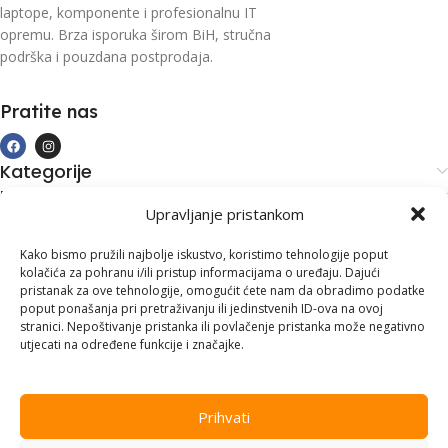
laptope, komponente i profesionalnu IT
opremu. Brza isporuka širom BiH, stručna
podrška i pouzdana postprodaja.
Pratite nas
Kategorije
Kupovina i podrška
Upravljanje pristankom
Moj račun
Kontakt informacije
Kako bismo pružili najbolje iskustvo, koristimo tehnologije poput
kolačića za pohranu i/ili pristup informacijama o uređaju. Dajući
Branilaca Bosne, 75 300 Lukavac
pristanak za ove tehnologije, omogućit ćete nam da obradimo podatke
poput ponašanja pri pretraživanju ili jedinstvenih ID-ova na ovoj
+387 35 555 999
stranici. Nepoštivanje pristanka ili povlačenje pristanka može negativno
utjecati na određene funkcije i značajke.
info@pconer.ba
ID: 4210115760008
Prihvati
PDV : 210115760008