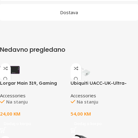
Dostava
Nedavno pregledano
Lorgar Main 319, Gaming
Ubiquiti UACC-UK-Ultra-
mouse pad, High-speed
Omni-Antenna
Accessories
Accessories
surface, Purple anti-slip
Omnidirectional antenna kit
Na stanju
Na stanju
rubber base, size: 900mm x
for the Swiss Army Knife
360mm x 3mm, weight 0.6kg
Ultra that provides extended
24,00
KM
54,00
KM
range coverage
Dodaj u korpu
Dodaj u korpu