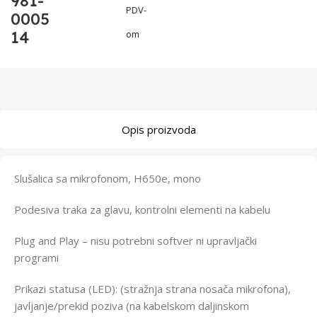
981-
PDV-
0005
14
om
Opis proizvoda
Slušalica sa mikrofonom, H650e, mono
Podesiva traka za glavu, kontrolni elementi na kabelu
Plug and Play – nisu potrebni softver ni upravljački
programi
Prikazi statusa (LED): (stražnja strana nosača mikrofona),
javljanje/prekid poziva (na kabelskom daljinskom