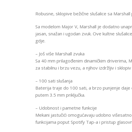
Robusne, sklopive bežične slušalice sa Marshall 
Sa modelom Major V, Marshall je dodatno unaprijed
jasan, snažan i ugodan zvuk. Ove kultne slušalic
gdje.
– Još više Marshall zvuka
Sa 40 mm prilagođenim dinamičkim driverima, Ma
za stabilnu i brzu vezu, a njihov izdržljiv i sklo
– 100 sati slušanja
Baterija traje do 100 sati, a brzo punjenje daje 
putem 3.5 mm priključka.
– Udobnost i pametne funkcije
Mekani jastučići omogućavaju udobno višesatno 
funkcijama poput Spotify Tap-a i pristup glasov