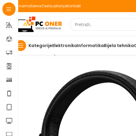
O nama
Servis
Česta pitanja
Kontakt
Elektronika
Informatika
Bijela tehnika
Kategorije
Početna
Smartphones
Accessories
Marshall Slušalice