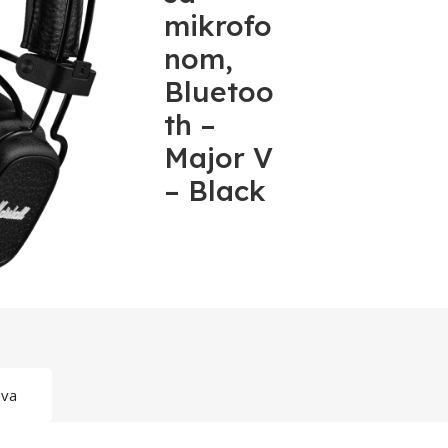
mikrofo
nom,
Bluetoo
th –
Major V
– Black
ava