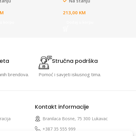
tanju
Na stanju
KM
213,00
KM
u korpu
Dodaj u korpu
teta
Stručna podrška
anih brendova.
Pomoć i savjeti iskusnog tima.
Kontakt informacije
racija
Branilaca Bosne, 75 300 Lukavac
e
+387 35 555 999