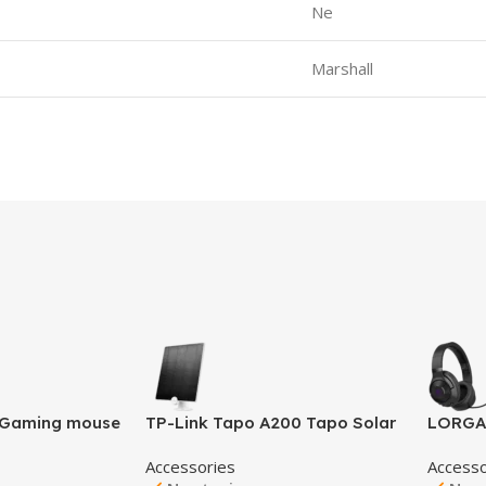
Ne
Marshall
, Gaming mouse
TP-Link Tapo A200 Tapo Solar
LORGAR
surface,
Panel, 5.2V 4.5W, Non-Stop
Gaming
Accessories
Accesso
rubber base,
Power, Works with Tapo