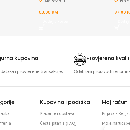
Na stanju
Na s
300mm x 3mm,
battery-powered cameras
(Tapo C425, Tapo C420, and
63,00
KM
97,00
Tapo C400), 4m Charging
Cable, 360° Adjustable Bracket,
Dodaj u korpu
Dodaj 
Weatherproof (IP65)
gurna kupovina
Provjerena kvali
odataka i provjerene transakcije.
Odabrani proizvodi renomir
gorije
Kupovina i podrška
Moj račun
atika
Plaćanje i dostava
Prijava / Regist
iferija
Česta pitanja (FAQ)
Moje narudžb