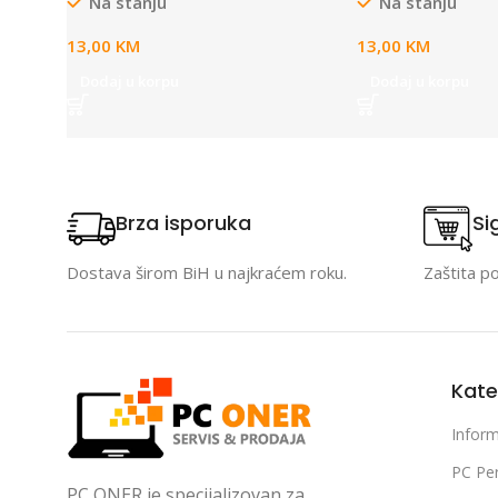
Na stanju
Na stanju
size: 360mm x 300mm x 3mm,
size: 360mm x 
weight 0.195kg
weight 0.2kg
13,00
KM
13,00
KM
Dodaj u korpu
Dodaj u korpu
Brza isporuka
Si
Dostava širom BiH u najkraćem roku.
Zaštita p
Kate
Inform
PC Per
PC ONER je specijalizovan za