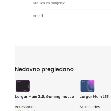
Kutijica za punjenje
Brand
Nedavno pregledano
Lorgar Main 313, Gaming mouse
Lorgar Main 133
pad, High-speed surface,
pad, High-speed 
Accessories
Accessories
Purple anti-slip rubber base,
Purple anti-slip 