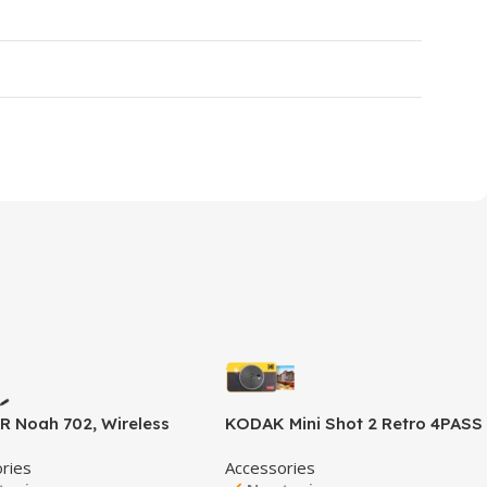
 Noah 702, Wireless
KODAK Mini Shot 2 Retro 4PASS
 Headset, black
2-in-1 Instant Digital Camera
ries
Accessories
and Photo Printer