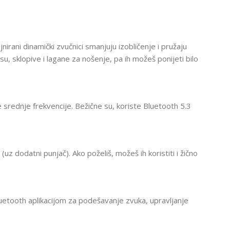
irani dinamički zvučnici smanjuju izobličenje i pružaju
u, sklopive i lagane za nošenje, pa ih možeš ponijeti bilo
srednje frekvencije. Bežične su, koriste Bluetooth 5.3
z dodatni punjač). Ako poželiš, možeš ih koristiti i žično
uetooth aplikacijom za podešavanje zvuka, upravljanje