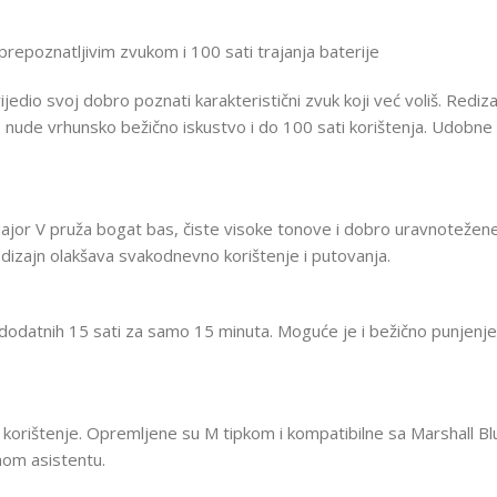
prepoznatljivim zvukom i 100 sati trajanja baterije
io svoj dobro poznati karakteristični zvuk koji već voliš. Redizajn
e nude vrhunsko bežično iskustvo i do 100 sati korištenja. Udobne s
jor V pruža bogat bas, čiste visoke tonove i dobro uravnotežene 
piv dizajn olakšava svakodnevno korištenje i putovanja.
dodatnih 15 sati za samo 15 minuta. Moguće je i bežično punjenje (u
korištenje. Opremljene su M tipkom i kompatibilne sa Marshall Bl
nom asistentu.