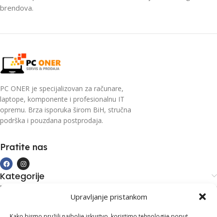
brendova.
PC ONER je specijalizovan za računare,
laptope, komponente i profesionalnu IT
opremu. Brza isporuka širom BiH, stručna
podrška i pouzdana postprodaja.
Pratite nas
Kategorije
Kupovina i podrška
Upravljanje pristankom
Moj račun
Kontakt informacije
Kako bismo pružili najbolje iskustvo, koristimo tehnologije poput