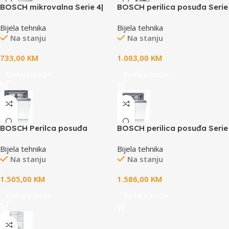
BOSCH mikrovalna Serie 4|
BOSCH perilica posuđa Serie
INOX, 800W, Autopilot 7, 20L,
2|45cm, 10
Bijela tehnika
Bijela tehnika
Lijevo otvaranje, CN
setova,8.9l,46dB,5
Na stanju
Na stanju
programa, Home Connect,
733,00
KM
1.003,00
KM
Dodaj u korpu
Dodaj u korpu
BOSCH Perilca posuđa
BOSCH perilica posuđa Serie
Serie|4,XXL, B,14 setova, 9 L,
4| A, 14 setova, Escajg
Bijela tehnika
Bijela tehnika
6 Prog,4 funkcije, 865-925 x
ladica, EfficientDry,42dB,9 L
Na stanju
Na stanju
600 x 550 mm
1.505,00
KM
1.586,00
KM
Dodaj u korpu
Dodaj u korpu