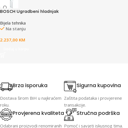
BOSCH Ugradbeni hladnjak
Serie 6|, LowFrost (E), DE,
Bijela tehnika
H:192L, Z:74L, 177CM, 36dB
Na stanju
2.237,00
KM
Dodaj u korpu
Brza isporuka
Sigurna kupovina
Dostava širom BiH u najkraćem
Zaštita podataka i provjerene
roku.
transakcije.
Provjerena kvaliteta
Stručna podrška
Odabrani proizvodi renomiranih
Pomoć i savjeti iskusnog tima.