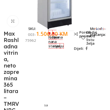
Click to enlarge
SKU:
Metode
Poredi
Dodaj
1.506,00
KM
Max
003-
plaćanja:
proizvod
na
Nema
Nema
Rashl
listu
75962
na
na
želja
adna
stanju
stanju
Dijeli:
vitrin
a,
neto
zapre
mina
365
litara
–
TMRV
sa