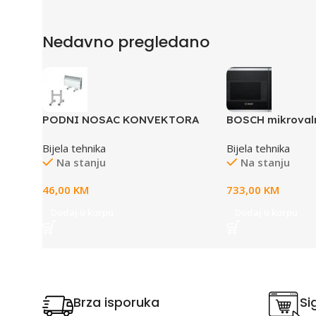
Nedavno pregledano
PODNI NOSAC KONVEKTORA
BOSCH mikrovaln
ELDALUX
INOX, 800W, Auto
Bijela tehnika
Bijela tehnika
Lijevo otvaranje
Na stanju
Na stanju
46,00
KM
733,00
KM
Dodaj u korpu
Dodaj u korpu
Brza isporuka
Si