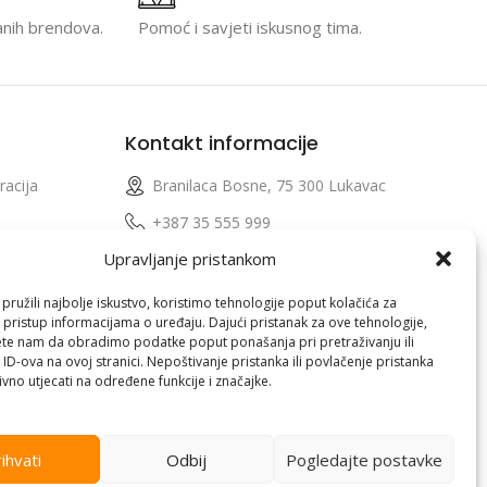
anih brendova.
Pomoć i savjeti iskusnog tima.
Kontakt informacije
racija
Branilaca Bosne, 75 300 Lukavac
e
+387 35 555 999
Upravljanje pristankom
info@pconer.ba
izvoda
ID: 4210115760008
ružili najbolje iskustvo, koristimo tehnologije poput kolačića za
i pristup informacijama o uređaju. Dajući pristanak za ove tehnologije,
 profila
PDV : 210115760008
te nam da obradimo podatke poput ponašanja pri pretraživanju ili
 ID-ova na ovoj stranici. Nepoštivanje pristanka ili povlačenje pristanka
vno utjecati na određene funkcije i značajke.
ihvati
Odbij
Pogledajte postavke