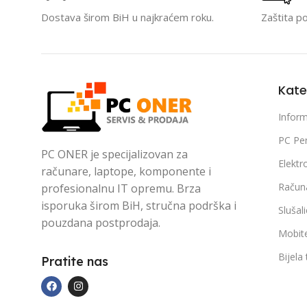
Dostava širom BiH u najkraćem roku.
Zaštita p
Kate
Inform
PC Per
PC ONER je specijalizovan za
Elektr
računare, laptope, komponente i
Račun
profesionalnu IT opremu. Brza
isporuka širom BiH, stručna podrška i
Slušal
pouzdana postprodaja.
Mobite
Bijela
Pratite nas