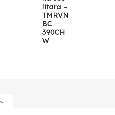
litara –
TMRVN
BC
390CH
W
ava