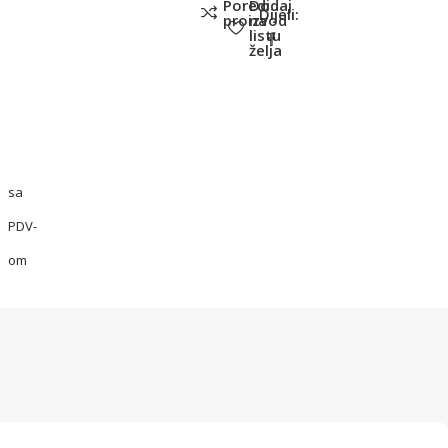
Poredi
Dodaj
Dijeli:
proizvod
na
listu
želja
sa
PDV-
om