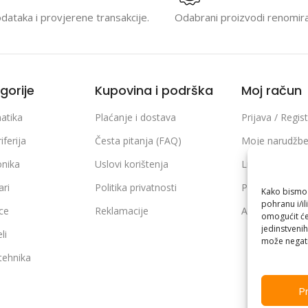
odataka i provjerene transakcije.
Odabrani proizvodi renomir
gorije
Kupovina i podrška
Moj račun
atika
Plaćanje i dostava
Prijava / Regist
iferija
Česta pitanja (FAQ)
Moje narudžb
onika
Uslovi korištenja
Lista želja
ari
Politika privatnosti
Poređenje pro
Kako bismo p
pohranu i/il
ice
Reklamacije
Adrese i podaci
omogućit će
jedinstvenih
li
može negati
 tehnika
Pr