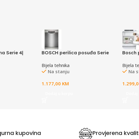
a Serie 4|
BOSCH perilica posuđa Serie
Bosch 
pilot 7, 20L,
4|Brušeni Čelik ,D, 14
4|, pre
Bijela tehnika
Bijela t
, CN
setova,9L,46dB, Escajg ladica,
Z: 17 
Na stanju
Na s
Old: SMS4HVI33E
1.177,00
KM
1.299,
Dodaj u korpu
Dodaj 
gurna kupovina
Provjerena kvali