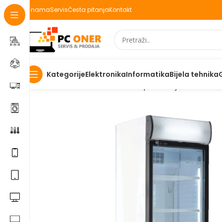
O nama
Servis
Česta pitanja
Kontakt
Elektronika
Informatika
Bijela tehnika
Kategorije
Početna
Elektronika
Kućanski aparati i bijela tehnika
B