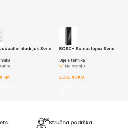
podpultni hladnjak Serie
BOSCH Samostojeći Serie
tinac za zamrzavH:93 L,
6|Staklena vrata CRNA,
ehnika
Bijela tehnika
L, 82X60cm
NoFrost203X60; Perfect Fit,
tanju
Na stanju
00
KM
2.333,00
KM
u korpu
Dodaj u korpu
teta
Stručna podrška