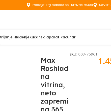
Prodaja: Trg slobode bb, Lukavac 75308
Servis:
Grijanje Hlađenje
Kućanski aparati
Računari
ijela tehnika
Max Rashladna vitrina, neto zapremina 365 litara
SKU:
003-75961
1.
Max
Rashlad
na
vitrina,
neto
zapremi
na 365