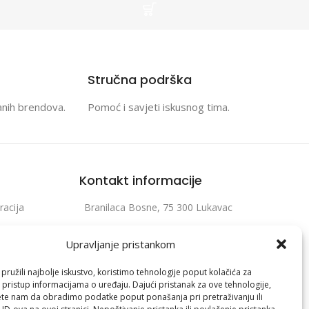
No Hub Required, Voice control,
Tapo app
Stručna podrška
anih brendova.
Pomoć i savjeti iskusnog tima.
Kontakt informacije
racija
Branilaca Bosne, 75 300 Lukavac
e
+387 35 555 999
Upravljanje pristankom
info@pconer.ba
ružili najbolje iskustvo, koristimo tehnologije poput kolačića za
izvoda
ID: 4210115760008
i pristup informacijama o uređaju. Dajući pristanak za ove tehnologije,
te nam da obradimo podatke poput ponašanja pri pretraživanju ili
 profila
PDV : 210115760008