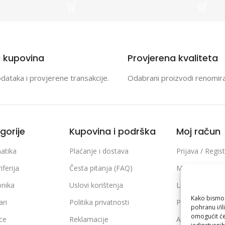
a kupovina
Provjerena kvaliteta
odataka i provjerene transakcije.
Odabrani proizvodi renomir
gorije
Kupovina i podrška
Moj račun
atika
Plaćanje i dostava
Prijava / Regist
iferija
Česta pitanja (FAQ)
Moje narudžb
onika
Uslovi korištenja
Lista želja
Kako bismo p
ari
Politika privatnosti
Poređenje pro
pohranu i/il
omogućit će
ice
Reklamacije
Adrese i podaci