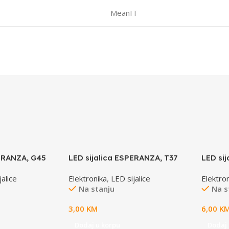
MeanIT
PERANZA, G45
LED sijalica ESPERANZA, T37
LED si
te, ELL114
E14 3W, warm white, A+, 580 lm,
E14 8W,
jalice
Elektronika
,
LED sijalice
Elektro
ELL148
ELL162
Na stanju
Na s
3,00
KM
6,00
K
Dodaj u korpu
Dodaj 