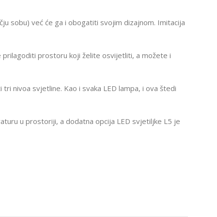
u sobu) već će ga i obogatiti svojim dizajnom. Imitacija
ilagoditi prostoru koji želite osvijetliti, a možete i
ri nivoa svjetline. Kao i svaka LED lampa, i ova štedi
uru u prostoriji, a dodatna opcija LED svjetiljke L5 je