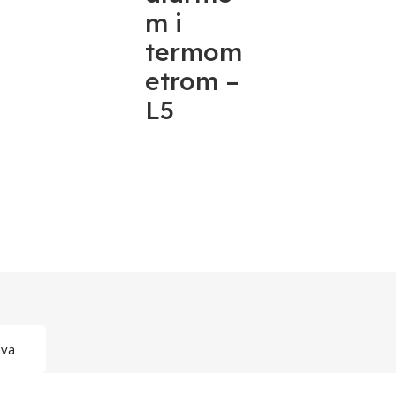
m i
termom
etrom –
L5
ava