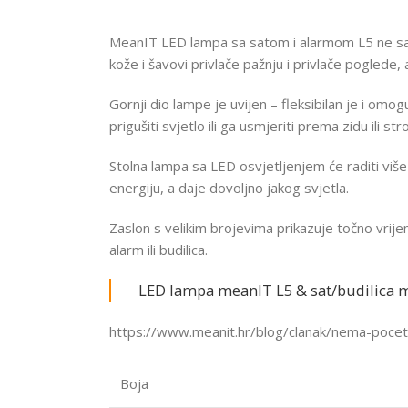
MeanIT LED lampa sa satom i alarmom L5 ne samo 
kože i šavovi privlače pažnju i privlače poglede, 
Gornji dio lampe je uvijen – fleksibilan je i omo
prigušiti svjetlo ili ga usmjeriti prema zidu ili str
Stolna lampa sa LED osvjetljenjem će raditi više
energiju, a daje dovoljno jakog svjetla.
Zaslon s velikim brojevima prikazuje točno vrije
alarm ili budilica.
LED lampa meanIT L5 & sat/budilica 
https://www.meanit.hr/blog/clanak/nema-pocetk
Boja