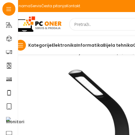
O nama
Servis
Česta pitanja
Kontakt
Elektronika
Informatika
Bijela tehnika
Kategorije
Početna
Elektronika
LED sijalice
MeanIT Lampa, LED, 