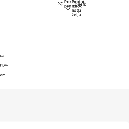
Poredi
Dodaj
Dijeli:
proizvod
na
listu
želja
sa
PDV-
om