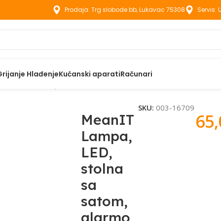
Prodaja: Trg slobode bb, Lukavac 75308
Servis:
Grijanje Hlađenje
Kućanski aparati
Računari
stolna sa satom, alarmom i termometrom – L5
SKU:
003-16709
65
MeanIT
Lampa,
LED,
stolna
sa
satom,
alarmo