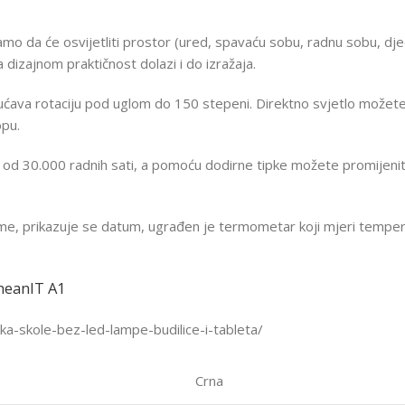
da će osvijetliti prostor (ured, spavaću sobu, radnu sobu, dječj
a dizajnom praktičnost dolazi i do izražaja.
gućava rotaciju pod uglom do 150 stepeni. Direktno svjetlo možete pr
opu.
 od 30.000 radnih sati, a pomoću dodirne tipke možete promijeniti t
me, prikazuje se datum, ugrađen je termometar koji mjeri temperat
meanIT A1
a-skole-bez-led-lampe-budilice-i-tableta/
Crna