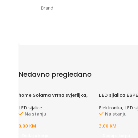
Brand
Nedavno pregledano
home Solarna vrtna svjetiljka,
LED sijalica ES
pčelica – MX644
E14 4W, warm whi
LED sijalice
Elektronika
,
LED si
Na stanju
Na stanju
0,00
KM
3,00
KM
Dodaj u korpu
Dodaj u korpu