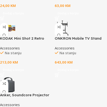
360mm x 3mm, weight 0.6kg
cameras (Tapo C425, Tapo
24,00
KM
63,00
KM
C420, and Tapo C400), 4m
Charging Cable, 360°
Dodaj u korpu
Dodaj u korpu
Adjustable Bracket,
Weatherproof (IP65)
KODAK Mini Shot 2 Retro
ONKRON Mobile TV Stand
4PASS 2-in-1 Instant Digital
Rolling TV Cart for 50 to 100-
Accessories
Accessories
Camera and Photo Printer
Inch Screens up to 120 kg,
Na stanju
Na stanju
black
213,00
KM
643,00
KM
Dodaj u korpu
Dodaj u korpu
Anker, Soundcore Projector
Mars 3 Air Black
Accessories