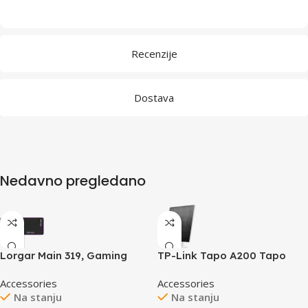
Recenzije
Dostava
Nedavno pregledano
Lorgar Main 319, Gaming
TP-Link Tapo A200 Tapo
mouse pad, High-speed
Solar Panel, 5.2V 4.5W, Non-
Accessories
Accessories
surface, Purple anti-slip
Stop Power, Works with
Na stanju
Na stanju
rubber base, size: 900mm x
Tapo battery-powered