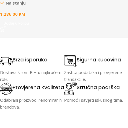
Na stanju
1.286,00
KM
Dodaj u korpu
Brza isporuka
Sigurna kupovina
Dostava širom BiH u najkraćem
Zaštita podataka i provjerene
roku.
transakcije.
Provjerena kvaliteta
Stručna podrška
Odabrani proizvodi renomiranih
Pomoć i savjeti iskusnog tima.
brendova.