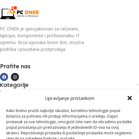
PC ONER je specijalizovan za računare,
laptope, komponente i profesionalnu IT
opremu. Brza isporuka širom BiH, stručna
podrška i pouzdana postprodaja.
Pratite nas
Kategorije
Kupovina i podrška
Upravljanje pristankom
Moj račun
Kontakt informacije
Kako bismo pružili najbolje iskustvo, koristimo tehnologije poput
kolačića za pohranu i/ili pristup informacijama o uređaju. Dajući
Branilaca Bosne, 75 300 Lukavac
pristanak za ove tehnologije, omogućit ćete nam da obradimo podatke
poput ponašanja pri pretraživanju ili jedinstvenih ID-ova na ovoj
+387 35 555 999
stranici. Nepoštivanje pristanka ili povlačenje pristanka može negativno
utjecati na određene funkcije i značajke.