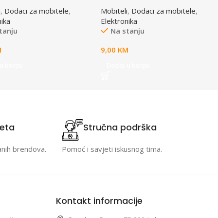
l GEMBIRD TA-CHAV-01,
držač za auto ESPERANZA
i
,
Dodaci za mobitele
,
Mobiteli
,
Dodaci za mobitele
,
nje na ventilacioni otvor
KOALA, mob/nav/GPS, 39-
nika
Elektronika
110mm, vakum, EMH105
tanju
Na stanju
M
9,00
KM
u korpu
Dodaj u korpu
teta
Stručna podrška
anih brendova.
Pomoć i savjeti iskusnog tima.
Kontakt informacije