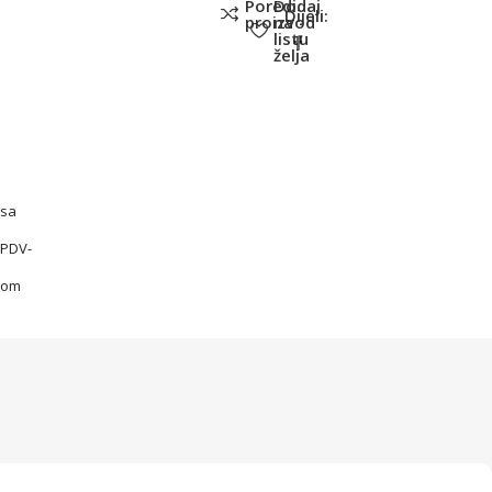
Poredi
Dodaj
Dijeli:
proizvod
na
listu
želja
sa
PDV-
om