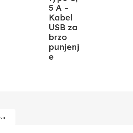
5 A –
Kabel
USB za
brzo
punjenj
e
ava