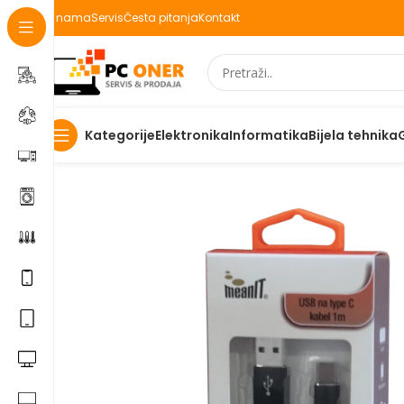
O nama
Servis
Česta pitanja
Kontakt
Elektronika
Informatika
Bijela tehnika
Kategorije
Početna
Elektronika
Mobiteli
Dodaci za mobitele
Mean