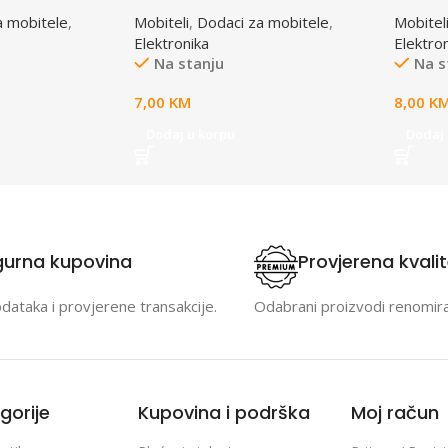
ESPERANZA
monopod ESPERANZA, blue,
mobite
a mobitele
,
Mobiteli
,
Dodaci za mobitele
,
Mobitel
b/nav/GPS do
EMM119B
montira
Elektronika
Elektro
H103
u autu
Na stanju
Na s
7,00
KM
8,00
K
Dodaj u korpu
Dodaj 
gurna kupovina
Provjerena kvali
odataka i provjerene transakcije.
Odabrani proizvodi renomir
gorije
Kupovina i podrška
Moj račun