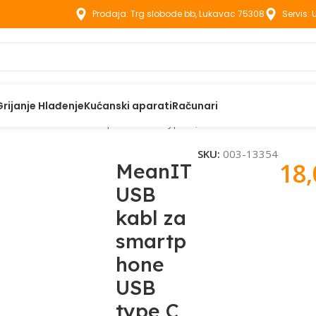
Prodaja: Trg slobode bb, Lukavac 75308
Servis:
Grijanje Hlađenje
Kućanski aparati
Računari
IT USB kabl za smartphone USB type C, 5 A – Kabel USB za brzo
SKU:
003-13354
18
MeanIT
USB
kabl za
smartp
hone
USB
type C,