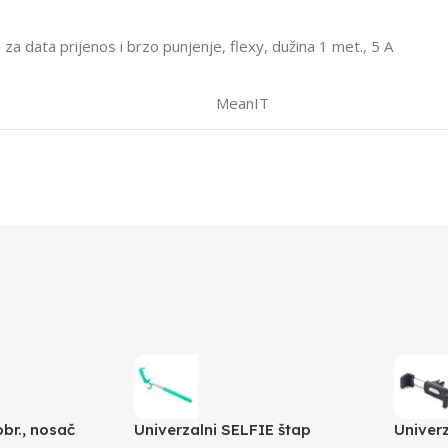
 data prijenos i brzo punjenje, flexy, dužina 1 met., 5 A
MeanIT
obr., nosač
Univerzalni SELFIE štap
Univer