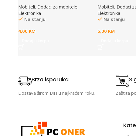
bijela navlaka za smartphone
držač za auto 
Mobiteli
,
Dodaci za mobitele
,
Mobiteli
,
Dodaci z
S500
CROCODILE, mo
Elektronika
Elektronika
6,5”, vakum, EM
Na stanju
Na stanju
4,00
KM
6,00
KM
Dodaj u korpu
Dodaj u korpu
Brza isporuka
Si
Dostava širom BiH u najkraćem roku.
Zaštita p
Kate