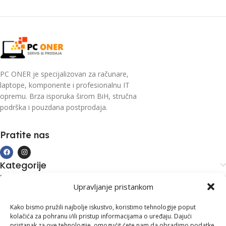
PC ONER je specijalizovan za računare,
laptope, komponente i profesionalnu IT
opremu. Brza isporuka širom BiH, stručna
podrška i pouzdana postprodaja.
Pratite nas
Kategorije
Kupovina i podrška
Upravljanje pristankom
Moj račun
Kontakt informacije
Kako bismo pružili najbolje iskustvo, koristimo tehnologije poput
kolačića za pohranu i/ili pristup informacijama o uređaju. Dajući
Branilaca Bosne, 75 300 Lukavac
pristanak za ove tehnologije, omogućit ćete nam da obradimo podatke