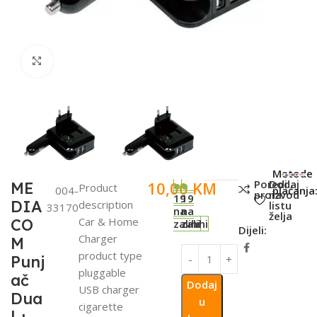
Click to enlarge
SKU:
Metode
Poredi
Dodaj
10,00
KM
ME
Product
004-
plaćanja
proizvod
na
19
19
DIA
description
listu
33170
na
na
želja
Car & Home
CO
zalihi
zalihi
Dijeli:
Charger
M
product type
Punj
pluggable
ač
Dodaj
USB charger
Dua
u
cigarette