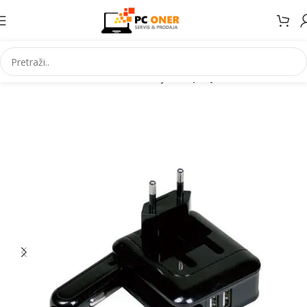
Početna
Informatika
USB uredaji
USB punjaci