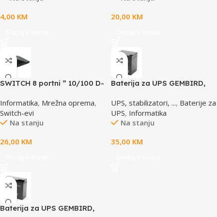
4,00
KM
20,00
KM
Dodaj u korpu
Dodaj u korpu
SWITCH 8 portni ” 10/100 D-
Baterija za UPS GEMBIRD,
LINK, DES-1008D
12V 4,5 AH BAT-12V4.5AH
Informatika
,
Mrežna oprema
,
UPS, stabilizatori, ...
,
Baterije za
Switch-evi
UPS
,
Informatika
Na stanju
Na stanju
26,00
KM
35,00
KM
Dodaj u korpu
Dodaj u korpu
Baterija za UPS GEMBIRD,