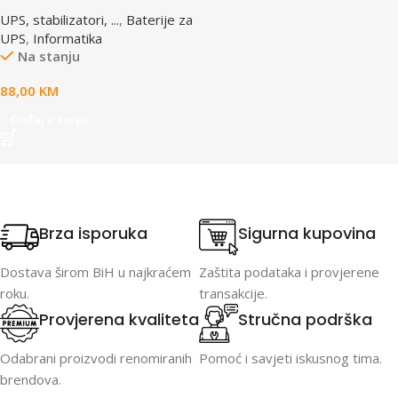
12V 17 AH BAT-12V17AH/4
UPS, stabilizatori, ...
,
Baterije za
UPS
,
Informatika
Na stanju
88,00
KM
Dodaj u korpu
Brza isporuka
Sigurna kupovina
Dostava širom BiH u najkraćem
Zaštita podataka i provjerene
roku.
transakcije.
Provjerena kvaliteta
Stručna podrška
Odabrani proizvodi renomiranih
Pomoć i savjeti iskusnog tima.
brendova.