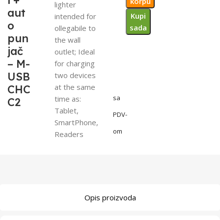
l +
korpu
lighter
aut
Kupi
intended for
o
sada
ollegabile to
pun
the wall
jač
outlet; Ideal
– M-
for charging
USB
two devices
at the same
CHC
sa
time as:
C2
Tablet,
PDV-
SmartPhone,
om
Readers
Opis proizvoda