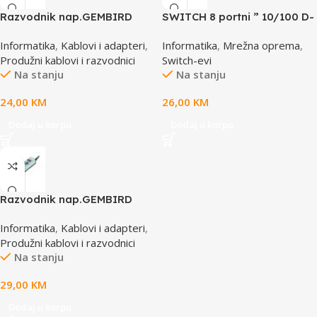
Razvodnik nap.GEMBIRD
SWITCH 8 portni ” 10/100 D-
SPG3-B-10C, 5 utičnica,
LINK, DES-1008D
Informatika
,
Kablovi i adapteri
,
Informatika
,
Mrežna oprema
,
prekidač,3m, osigurač,
Produžni kablovi i razvodnici
Switch-evi
prenaponska zaštita
Na stanju
Na stanju
24,00
KM
26,00
KM
Dodaj u korpu
Dodaj u korpu
Razvodnik nap.GEMBIRD
SPG3-B-15C, 5 uticnica,
Informatika
,
Kablovi i adapteri
,
prekidac, 4,5m, osigurač,
Produžni kablovi i razvodnici
prenaponska zaštita
Na stanju
29,00
KM
Dodaj u korpu