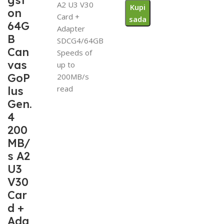
gst
A2 U3 V30
Kupi
on
Card +
sada
64G
Adapter
B
SDCG4/64GB
Can
Speeds of
vas
up to
GoP
200MB/s
read
lus
Gen.
4
200
MB/
s A2
U3
V30
Car
d +
Ada