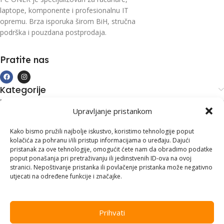
laptope, komponente i profesionalnu IT
opremu. Brza isporuka širom BiH, stručna
podrška i pouzdana postprodaja.
Pratite nas
Kategorije
Kupovina i podrška
Upravljanje pristankom
Moj račun
Kontakt informacije
Kako bismo pružili najbolje iskustvo, koristimo tehnologije poput
kolačića za pohranu i/ili pristup informacijama o uređaju. Dajući
Branilaca Bosne, 75 300 Lukavac
pristanak za ove tehnologije, omogućit ćete nam da obradimo podatke
poput ponašanja pri pretraživanju ili jedinstvenih ID-ova na ovoj
+387 35 555 999
stranici. Nepoštivanje pristanka ili povlačenje pristanka može negativno
utjecati na određene funkcije i značajke.
info@pconer.ba
ID: 4210115760008
Prihvati
PDV : 210115760008