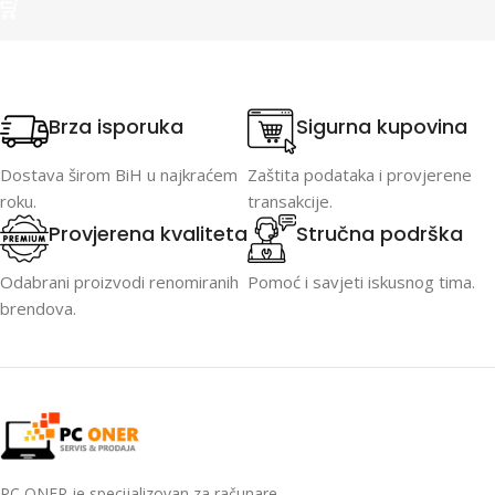
Brza isporuka
Sigurna kupovina
Dostava širom BiH u najkraćem
Zaštita podataka i provjerene
roku.
transakcije.
Provjerena kvaliteta
Stručna podrška
Odabrani proizvodi renomiranih
Pomoć i savjeti iskusnog tima.
brendova.
PC ONER je specijalizovan za računare,