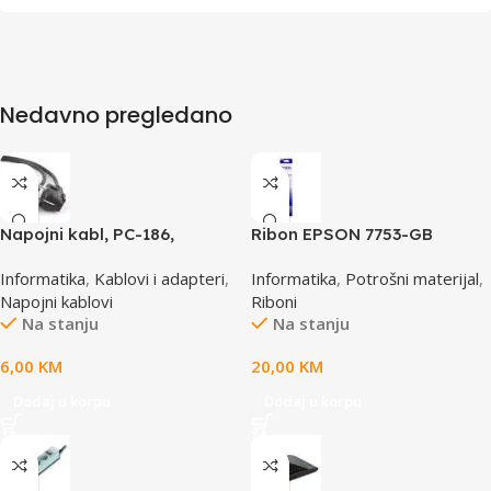
Nedavno pregledano
Napojni kabl, PC-186,
Ribon EPSON 7753-GB
GEMBIRD, 1,8m
S015021, LQ 300 350
Informatika
,
Kablovi i adapteri
,
Informatika
,
Potrošni materijal
,
/4X0/5X0/8X0 (A4)S015633
Napojni kablovi
Riboni
Na stanju
Na stanju
6,00
KM
20,00
KM
Dodaj u korpu
Dodaj u korpu