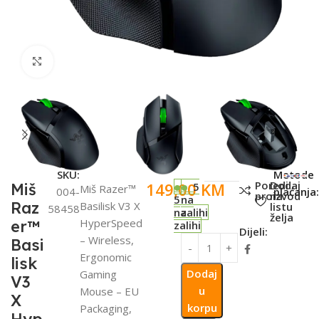
Click to enlarge
SKU:
Metode
Poredi
Dodaj
149,00
KM
Miš
5
Miš Razer™
004-
plaćanja
proizvod
na
5
na
Raz
Basilisk V3 X
listu
58458
na
zalihi
želja
HyperSpeed
er™
zalihi
Dijeli:
– Wireless,
Basi
Ergonomic
lisk
Dodaj
Gaming
V3
u
Mouse – EU
X
korpu
Packaging,