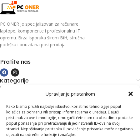
PC ONER je specijalizovan za računare,
laptope, komponente i profesionalnu IT
opremu. Brza isporuka širom BiH, stručna
podrška i pouzdana postprodaja.
Pratite nas
Kategorije
Kupovina i podrška
Upravljanje pristankom
Moj račun
Kontakt informacije
Kako bismo pružili najbolje iskustvo, koristimo tehnologije poput
kolačića za pohranu i/ili pristup informacijama o uređaju. Dajući
Branilaca Bosne, 75 300 Lukavac
pristanak za ove tehnologije, omogućit ćete nam da obradimo podatke
poput ponašanja pri pretraživanju ili jedinstvenih ID-ova na ovoj
+387 35 555 999
stranici. Nepoštivanje pristanka ili povlačenje pristanka može negativno
utjecati na određene funkcije i značajke.
info@pconer.ba