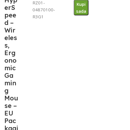
Hyp
RZ01-
Kupi
erS
04870100-
sada
pee
R3G1
d –
Wir
eles
s,
Erg
ono
mic
Ga
min
g
Mou
se –
EU
Pac
kagi