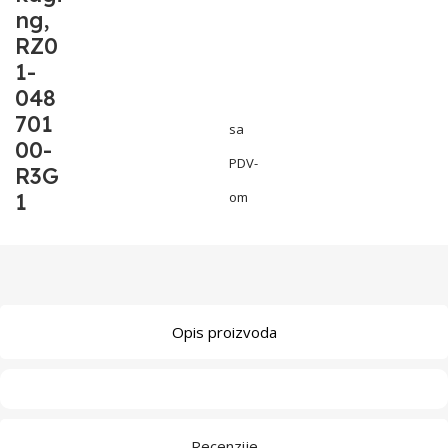
ng,
RZ0
1-
048
701
sa
00-
PDV-
R3G
1
om
Opis proizvoda
Recenzije