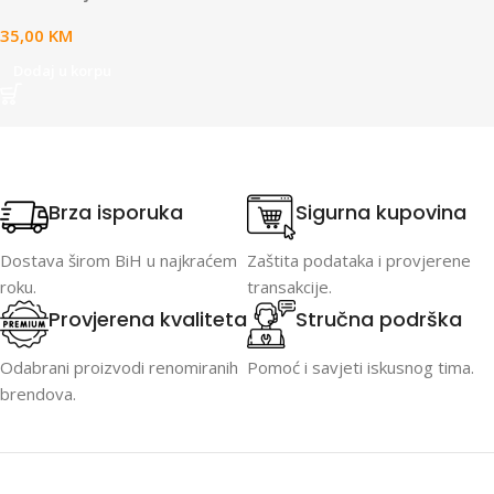
35,00
KM
Dodaj u korpu
Brza isporuka
Sigurna kupovina
Dostava širom BiH u najkraćem
Zaštita podataka i provjerene
roku.
transakcije.
Provjerena kvaliteta
Stručna podrška
Odabrani proizvodi renomiranih
Pomoć i savjeti iskusnog tima.
brendova.