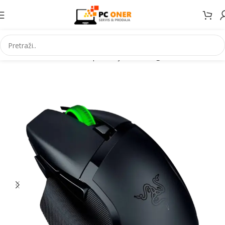
Početna
Informatika
PC periferija
Miševi i grafički tableti