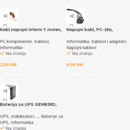
Kabl napojni interni Y molex,
Napojni kabl, PC-186,
GEMBIRD CC-PSU-1 molex
GEMBIRD, 1,8m
PC komponente
,
Kablovi
,
Informatika
,
Kablovi i adapteri
,
4pin 1x female to 2x male
Informatika
Napojni kablovi
Na stanju
Na stanju
2,00
KM
6,00
KM
Dodaj u korpu
Dodaj u korpu
Baterija za UPS GEMBIRD,
12V 4,5 AH BAT-12V4.5AH
UPS, stabilizatori, ...
,
Baterije za
UPS
,
Informatika
Na stanju