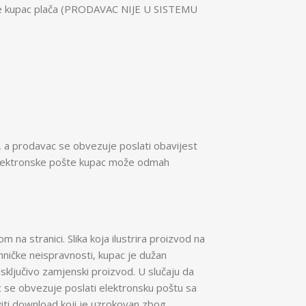
 koje kupac plača (PRODAVAC NIJE U SISTEMU
), a prodavac se obvezuje poslati obavijest
ka elektronske pošte kupac može odmah
 na stranici. Slika koja ilustrira proizvod na
hničke neispravnosti, kupac je dužan
sključivo zamjenski proizvod. U slučaju da
 se obvezuje poslati elektronsku poštu sa
iti download koji je uzrokovan zbog