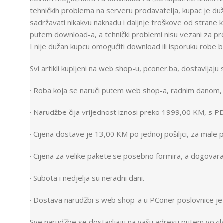
tehničkih problema na serveru prodavatelja, kupac je du
sadržavati nikakvu naknadu i daljnje troškove od strane 
putem download-a, a tehnički problemi nisu vezani za pr
I nije dužan kupcu omogućiti download ili isporuku robe 
Svi artikli kupljeni na web shop-u, pconer.ba, dostavljaju 
· Roba koja se naruči putem web shop-a, radnim danom, 
· Narudžbe čija vrijednost iznosi preko 1999,00 KM, s P
· Cijena dostave je 13,00 KM po jednoj pošiljci, za mal
· Cijena za velike pakete se posebno formira, a dogovar
· Subota i nedjelja su neradni dani.
· Dostava narudžbi s web shop-a u PConer poslovnice je
Sve narudžbe se dostavljaju na vašu adresu putem vozil