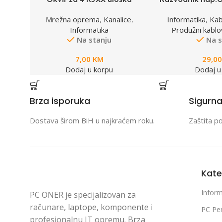
View Store
View Store
T70FH4IW
B-15C, 5 uticn
Mrežna oprema
,
Kanalice
,
Informatika
,
Kab
4,5m, osigurač
Informatika
Produžni kablov
zašt
Na stanju
Na s
7,00
KM
29,0
Dodaj u korpu
Dodaj u
Brza isporuka
Sigurn
Dostava širom BiH u najkraćem roku.
Zaštita p
Kate
Inform
PC ONER je specijalizovan za
računare, laptope, komponente i
PC Per
profesionalnu IT opremu. Brza