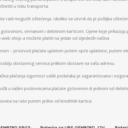
tetiti u toku transporta.
e radi mogućih oštećenja. Ukoliko se utvrdi da je pošiljka oštećena 
gotovinom, virmanom i debitnom karticom. Cijene koje prikazuju p
 web shop-a možete platiti na jedan od sljedećih načina:
anom – proizvod plaćate uplatom putem opće uplatnice, putem ele
osoblju dostavnog servisa prilikom dostave na vašu adresu.
ina plaćanja sigurnost vaših podataka je zagarantovana i osigura
učili u našim poslovnicama plaćate gotovinom ili jednom od debitni
ovina na rate putem jedne od kreditnih kartica.
GEMBIRD SPG3-
Baterija za UPS GEMBIRD, 12V
Bater