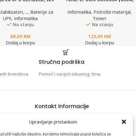
7 AH BAT-12V17AH/4
za ACL2000
abilizatori, ...
,
Baterije za
Informatika
,
Potrošni materijal
,
UPS
,
Informatika
Toneri
Na stanju
Na stanju
88,00
KM
123,00
KM
Dodaj u korpu
Dodaj u korpu
Stručna podrška
anih brendova.
Pomoć i savjeti iskusnog tima.
Kontakt informacije
racija
Branilaca Bosne, 75 300 Lukavac
Upravljanje pristankom
e
+387 35 555 999
ružili najbolje iskustvo, koristimo tehnologije poput kolačića za