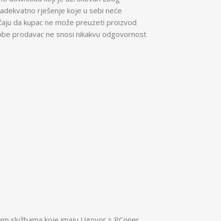
 adekvatno rješenje koje u sebi neće
lučaju da kupac ne može preuzeti proizvod
osobe prodavac ne snosi nikakvu odgovornost
vnim službama koje imaju Ugovor s PConer