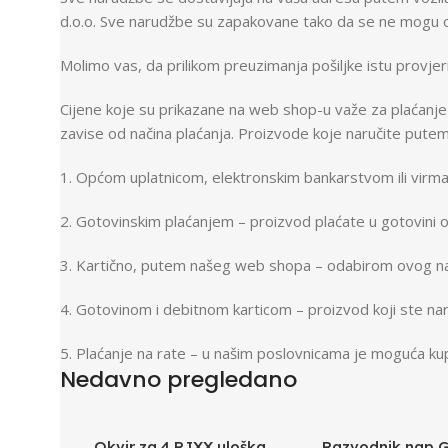
d.o.o. Sve narudžbe su zapakovane tako da se ne mogu oš
Molimo vas, da prilikom preuzimanja pošiljke istu provjerit
Cijene koje su prikazane na web shop-u važe za plaćanje 
zavise od načina plaćanja. Proizvode koje naručite putem
1. Općom uplatnicom, elektronskim bankarstvom ili virm
2. Gotovinskim plaćanjem – proizvod plaćate u gotovini 
3. Kartično, putem našeg web shopa – odabirom ovog nač
4. Gotovinom i debitnom karticom – proizvod koji ste nar
5. Plaćanje na rate – u našim poslovnicama je moguća kup
Nedavno pregledano
Broadway Store
Valencia Store
Okvir za 4 RJXX uloška
Razvodnik nap.