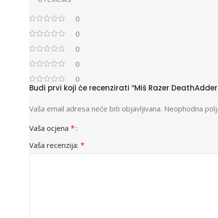
0
0
0
0
0
Budi prvi koji će recenzirati “Miš Razer DeathAd
Vaša email adresa neće biti objavljivana.
Neophodna polj
*
Vaša ocjena
*
Vaša recenzija: