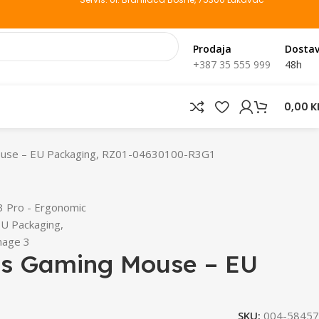
Prodaja
Dosta
+387 35 555 999
48h
0,00
K
Mouse – EU Packaging, RZ01-04630100-R3G1
ss Gaming Mouse – EU
SKU:
004-58457