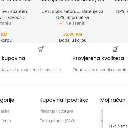
ica, prekidac,
4,5 AH BAT-12V4.5AH
1
lovi i adapteri
,
UPS, stabilizatori, ...
,
Baterije za
UPS, st
, prenaponska
i i razvodnici
UPS
,
Informatika
ita
tanju
Na stanju
0
KM
35,00
KM
 korpu
Dodaj u korpu
a kupovina
Provjerena kvaliteta
odataka i provjerene transakcije.
Odabrani proizvodi renomir
gorije
Kupovina i podrška
Moj račun
atika
Plaćanje i dostava
Prijava / Regist
iferija
Česta pitanja (FAQ)
Moje narudžb
Kako bismo p