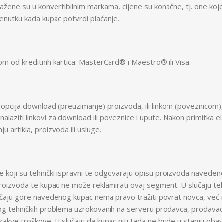
zražene su u konvertibilnim markama, cijene su konačne, tj. one
trenutku kada kupac potvrdi plaćanje.
dnom od kreditnih kartica: MasterCard® i Maestro® ili Visa.
kao opcija download (preuzimanje) proizvoda, ili linkom (poveznicom
e nalaziti linkovi za download ili poveznice i upute. Nakon primit
ju artikla, proizvoda ili usluge.
ge koji su tehnički ispravni te odgovaraju opisu proizvoda navedenom
roizvoda te kupac ne može reklamirati ovaj segment. U slučaju te
lučaju gore navedenog kupac nema pravo tražiti povrat novca, već i
bog tehničkih problema uzrokovanih na serveru prodavca, prodavac
kve troškove. U slučaju da kupac niti tada ne bude u stanju obav