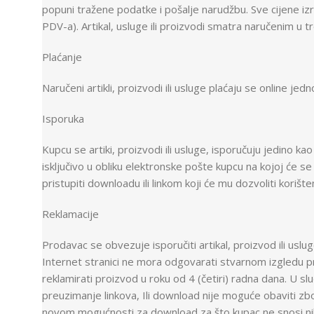
popuni tražene podatke i pošalje narudžbu. Sve cijene i
PDV-a). Artikal, usluge ili proizvodi smatra naručenim u 
Plaćanje
Naručeni artikli, proizvodi ili usluge plaćaju se online je
Isporuka
Kupcu se artiki, proizvodi ili usluge, isporučuju jedino 
isključivo u obliku elektronske pošte kupcu na kojoj će s
pristupiti downloadu ili linkom koji će mu dozvoliti korišten
Reklamacije
Prodavac se obvezuje isporučiti artikal, proizvod ili uslu
Internet stranici ne mora odgovarati stvarnom izgledu p
reklamirati proizvod u roku od 4 (četiri) radna dana. U s
preuzimanje linkova, Ili download nije moguće obaviti z
novom mogućnosti za download za što kupac ne snosi nika