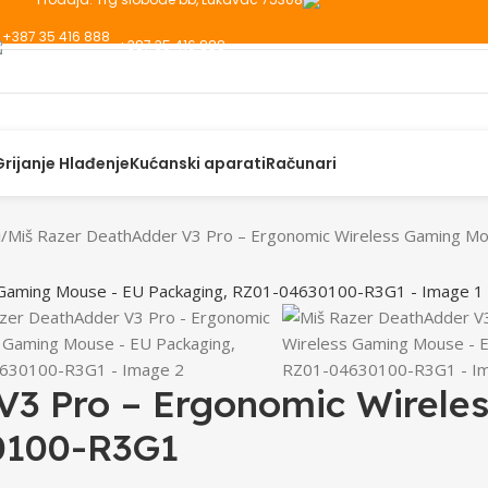
+387 35 416 888
Grijanje Hlađenje
Kućanski aparati
Računari
i
Miš Razer DeathAdder V3 Pro – Ergonomic Wireless Gaming 
V3 Pro – Ergonomic Wirele
0100-R3G1