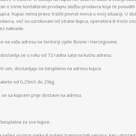
žan o tome kontaktirati prodajnu službu prodavca koja će ponuditi
kupca. Kupac nema pravo tražiti povrat novca u ovoj situaciji. U s
odavca, već su uzrokovani od strane kupca, operatera ili treće 
bez naknade.
se na vašu adresu na teritoriji cijele Bosne i Hercegovine.
dostavlja se u roku od 72 radna sata na kućnu adresu.
DV-om, dostavljaju se besplatno na adresu kupca.
e pakete od 0,25m3 do 25kg.
a se sa kupcem prije dostave na adresu.
 besplatna za sve kupce.
a našeg voznog parka ili putem transportnih servisa, kao i dosta