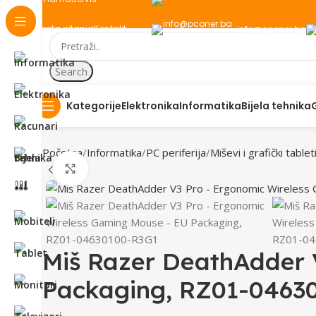
Česta pitanja
Kontakt
info@pconer.ba
Search
Elektronika
Informatika
Bijela tehnika
Kategorije
Početna
Informatika
PC periferija
Miševi i grafički tablet
Click to enlarge
Miš Razer DeathAdder 
Packaging, RZ01-0463