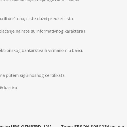
ili uništena, niste dužni preuzeti istu.
laćanje na rate su informativnog karaktera i
ktronskog bankarstva ili virmanom u banci.
na putem sigurnosnog certifikata.
h kartica.
ija za UPS GEMBIRD, 12V
Toner EPSON S050034 yellow,