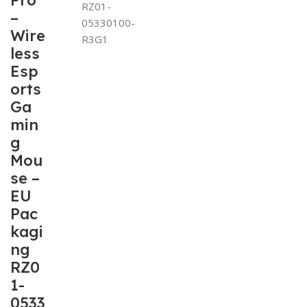
Pro
RZ01-
–
05330100-
Wire
R3G1
less
Esp
orts
Ga
min
g
Mou
se –
EU
Pac
kagi
ng
RZ0
1-
0533