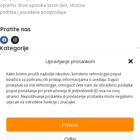
opremu. Brza isporuka širom BiH, stručna
podrška i pouzdana postprodaja.
Pratite nas
Kategorije
Kupovina i podrška
Upravljanje pristankom
Moj račun
Kontakt informacije
Kako bismo pružili najbolje iskustvo, koristimo tehnologije poput
kolačića za pohranu i/ili pristup informacijama o uređaju. Dajući
Branilaca Bosne, 75 300 Lukavac
pristanak za ove tehnologije, omogućit ćete nam da obradimo podatke
poput ponašanja pri pretraživanju ili jedinstvenih ID-ova na ovoj
+387 35 555 999
stranici. Nepoštivanje pristanka ili povlačenje pristanka može negativno
utjecati na određene funkcije i značajke.
info@pconer.ba
ID: 4210115760008
Prihvati
PDV : 210115760008
Odbij