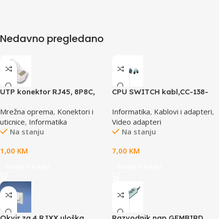
Nedavno pregledano
UTP konektor RJ45, 8P8C,
CPU SWITCH kabl,CC-138-
cat5e
6,25M/15M+6M+6M, GEMBIRD
Mrežna oprema
,
Konektori i
Informatika
,
Kablovi i adapteri
,
uticnice
,
Informatika
Video adapteri
Na stanju
Na stanju
1,00
KM
7,00
KM
Dodaj u korpu
Dodaj u korpu
Okvir za 4 RJXX uloška
Razvodnik nap.GEMBIRD