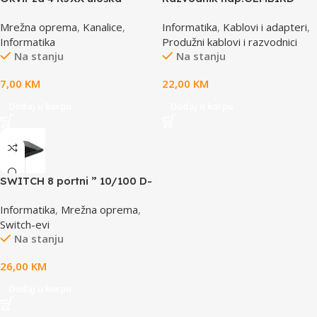
T70FH4IW
SPG3-B-6C, 5 utičnica,
Mrežna oprema
,
Kanalice
,
Informatika
,
Kablovi i adapteri
,
prekidač, 1,8M, osigurač,
Informatika
Produžni kablovi i razvodnici
prenaponska zaštita
Na stanju
Na stanju
7,00
KM
22,00
KM
Dodaj u korpu
Dodaj u korpu
SWITCH 8 portni ” 10/100 D-
LINK, DES-1008D
Informatika
,
Mrežna oprema
,
Switch-evi
Na stanju
26,00
KM
Dodaj u korpu