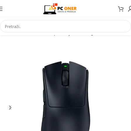
Početna
Informatika
PC periferija
Miševi i grafički tableti