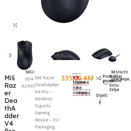
Click to enlarge
SKU:
Metode
Poredi
Dodaj
335,00
KM
Miš
Miš Razer
004-
plaćanja:
proizvod
na
Nema
Nema
Raz
DeathAdder
listu
62403
na
na
želja
V4 Pro –
er
stanju
stanju
Dijeli:
Wireless
Dea
Esports
thA
Gaming
dder
Mouse – EU
V4
Packaging