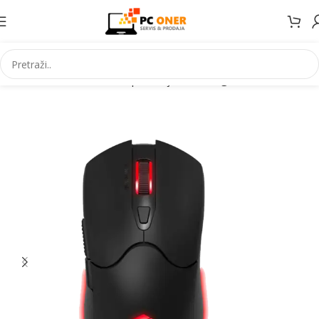
Početna
Informatika
PC periferija
Miševi i grafički tableti