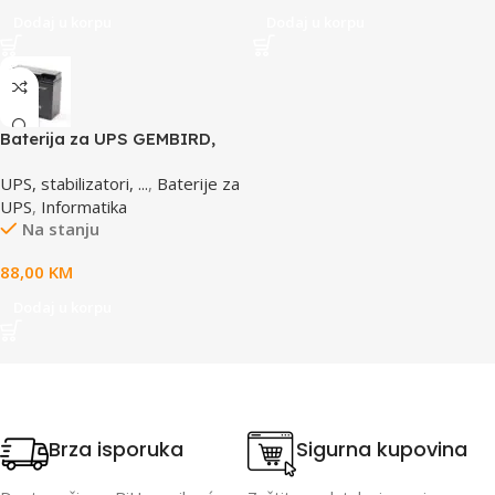
Dodaj u korpu
Dodaj u korpu
Baterija za UPS GEMBIRD,
12V 17 AH BAT-12V17AH/4
UPS, stabilizatori, ...
,
Baterije za
UPS
,
Informatika
Na stanju
88,00
KM
Dodaj u korpu
Brza isporuka
Sigurna kupovina