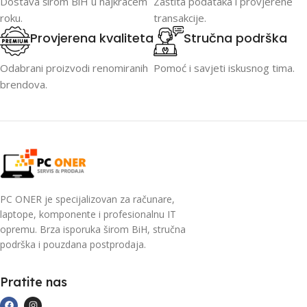
Dostava širom BiH u najkraćem
Zaštita podataka i provjerene
roku.
transakcije.
Provjerena kvaliteta
Stručna podrška
Odabrani proizvodi renomiranih
Pomoć i savjeti iskusnog tima.
brendova.
PC ONER je specijalizovan za računare,
laptope, komponente i profesionalnu IT
opremu. Brza isporuka širom BiH, stručna
podrška i pouzdana postprodaja.
Pratite nas