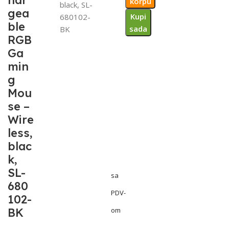
har
korpu
black, SL-
gea
Kupi
680102-
ble
sada
BK
RGB
Ga
min
g
Mou
se –
Wire
less,
blac
k,
SL-
sa
680
PDV-
102-
BK
om