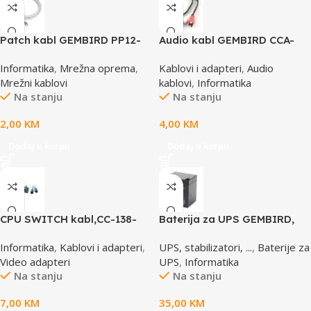
Patch kabl GEMBIRD PP12-
Audio kabl GEMBIRD CCA-
0.5M, 0,5m, cat.5e, grey
458, 3,5mm stereo to 2
Informatika
,
Mrežna oprema
,
Kablovi i adapteri
,
Audio
phono, 1,5m
Mrežni kablovi
kablovi
,
Informatika
Na stanju
Na stanju
2,00
KM
4,00
KM
Dodaj u korpu
Dodaj u korpu
CPU SWITCH kabl,CC-138-
Baterija za UPS GEMBIRD,
6,25M/15M+6M+6M, GEMBIRD
12V 4,5 AH BAT-12V4.5AH
Informatika
,
Kablovi i adapteri
,
UPS, stabilizatori, ...
,
Baterije za
Video adapteri
UPS
,
Informatika
Na stanju
Na stanju
7,00
KM
35,00
KM