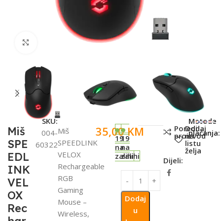
Click to enlarge
SKU:
Metode
Poredi
Dodaj
35,00
KM
Miš
Miš
004-
plaćanja:
proizvod
na
19
19
SPE
SPEEDLINK
listu
60322
na
na
želja
VELOX
EDL
zalihi
zalihi
Dijeli:
Rechargeable
INK
RGB
VEL
Gaming
OX
Dodaj
Mouse –
Rec
u
Wireless,