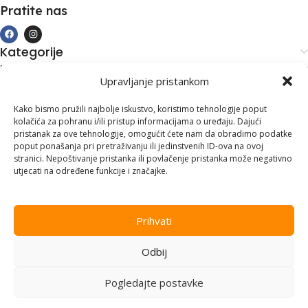
Pratite nas
Kategorije
Kupovina i podrška
Upravljanje pristankom
Moj račun
Kontakt informacije
Kako bismo pružili najbolje iskustvo, koristimo tehnologije poput
kolačića za pohranu i/ili pristup informacijama o uređaju. Dajući
Branilaca Bosne, 75 300 Lukavac
pristanak za ove tehnologije, omogućit ćete nam da obradimo podatke
poput ponašanja pri pretraživanju ili jedinstvenih ID-ova na ovoj
+387 35 555 999
stranici. Nepoštivanje pristanka ili povlačenje pristanka može negativno
utjecati na određene funkcije i značajke.
info@pconer.ba
ID: 4210115760008
Prihvati
PDV : 210115760008
Odbij
Copyright © 2025
PC ONER
, sva prava zadržana. Design by
ED-
Vision
.
Pogledajte postavke