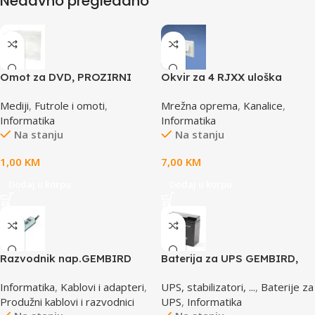
Nedavno pregledano
Omot za DVD, PROZIRNI
Okvir za 4 RJXX uloška
14mm, DVD-1P
T70FH4IW
Mediji
,
Futrole i omoti
,
Mrežna oprema
,
Kanalice
,
Informatika
Informatika
Na stanju
Na stanju
1,00
KM
7,00
KM
Dodaj u korpu
Dodaj u korpu
Razvodnik nap.GEMBIRD
Baterija za UPS GEMBIRD,
SPG3-B-15C, 5 uticnica,
12V 17 AH BAT-12V17AH/4
Informatika
,
Kablovi i adapteri
,
UPS, stabilizatori, ...
,
Baterije za
prekidac, 4,5m, osigurač,
Produžni kablovi i razvodnici
UPS
,
Informatika
prenaponska zaštita