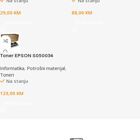
Na stanju
Na stanju
29,00
KM
88,00
KM
Dodaj u korpu
Dodaj u korpu
Toner EPSON S050034
yellow, za ACL2000
Informatika
,
Potrošni materijal
,
Toneri
Na stanju
123,00
KM
Dodaj u korpu