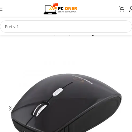
Početna
Informatika
PC periferija
Miševi i grafički tableti