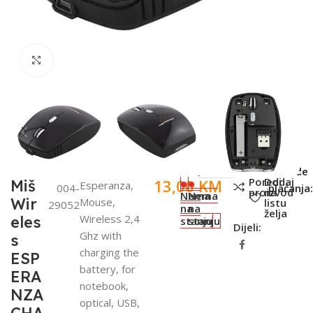
Click to enlarge
SKU:
Metode
Poredi
Dodaj
13,00
KM
Miš
Esperanza,
004-
plaćanja:
proizvod
na
Nema
Nema
Wir
Mouse,
listu
29052
na
na
želja
Wireless 2,4
eles
stanju
stanju
Dijeli:
Ghz with
s
charging the
ESP
battery, for
ERA
notebook,
NZA
optical, USB,