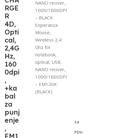
CHA
NANO reciver,
RGE
1000/1600DPI
R
– BLACK
4D,
Esperanza
Opti
Mouse,
cal,
Wireless 2,4
2,4G
Ghz for
notebook,
Hz,
optical, USB,
160
NANO reciver,
0dpi
1000/1600DPI
,
– EM120K
+ka
(BLACK)
bal
za
punj
enje
sa
,
PDV-
EM1