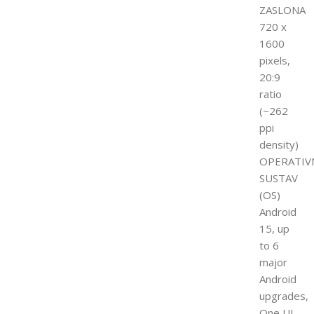
ZASLONA
720 x
1600
pixels,
20:9
ratio
(~262
ppi
density)
OPERATIV
SUSTAV
(OS)
Android
15, up
to 6
major
Android
upgrades,
One UI