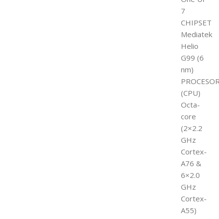
7
CHIPSET
Mediatek
Helio
G99 (6
nm)
PROCESO
(CPU)
Octa-
core
(2×2.2
GHz
Cortex-
A76 &
6×2.0
GHz
Cortex-
A55)