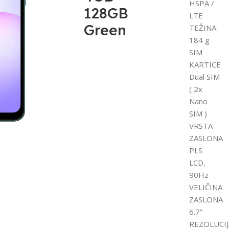
HSPA /
128GB
LTE
Green
TEŽINA
184 g
SIM
KARTICE
Dual SIM
( 2x
Nano
SIM )
VRSTA
ZASLONA
PLS
LCD,
90Hz
VELIČINA
ZASLONA
6.7”
REZOLUCIJ