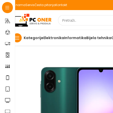
O nama
Servis
Česta pitanja
Kontakt
Elektronika
Informatika
Bijela tehnika
Kategorije
Početna
Elektronika
Mobiteli
Mobilni telefoni
Mobitel