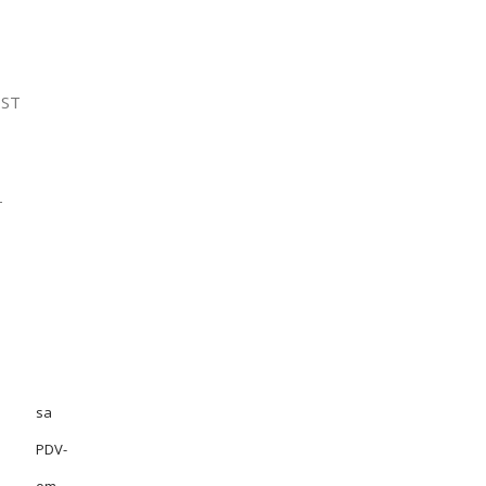
ST
T
sa
PDV-
om