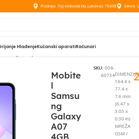
Prodaja: Trg slobode bb, Lukavac 75308
Servis:
Grijanje Hlađenje
Kućanski aparati
Računari
 Samsung Galaxy A07 4GB 128GB Green
SKU:
004-
Mobite
DIMENZIJA
60734
164.4 x
l
77.4 x
Samsu
7.6 mm
ng
(6.47 x
3.05 x
Galaxy
0.30 in)
A07
MREŽA
GSM /
4GB