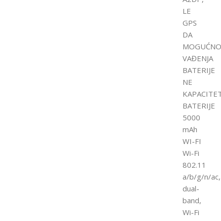
LE
GPS
DA
MOGUĆNO
VAĐENJA
BATERIJE
NE
KAPACITE
BATERIJE
5000
mAh
WI-FI
Wi-Fi
802.11
a/b/g/n/ac,
dual-
band,
Wi-Fi