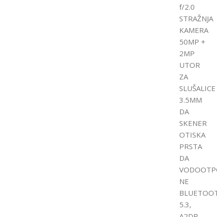
f/2.0
STRAŽNJA
KAMERA
50MP +
2MP
UTOR
ZA
SLUŠALICE
3.5MM
DA
SKENER
OTISKA
PRSTA
DA
VODOOTP
NE
BLUETOO
5.3,
A2DP,