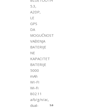
BLUETOOTH
5.3,
A2DP,
LE
GPS
DA
MOGUĆNOST
VAĐENJA
BATERIJE
NE
KAPACITET
BATERIJE
5000
mAh
WI-FI
Wi-Fi
802.11
a/b/g/n/ac,
sa
dual-