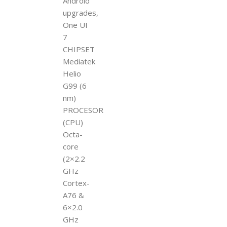
Android
upgrades,
One UI
7
CHIPSET
Mediatek
Helio
G99 (6
nm)
PROCESOR
(CPU)
Octa-
core
(2×2.2
GHz
Cortex-
A76 &
6×2.0
GHz