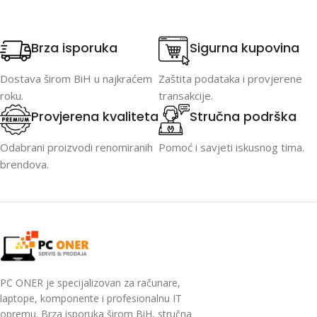
Brza isporuka
Sigurna kupovina
Dostava širom BiH u najkraćem
Zaštita podataka i provjerene
roku.
transakcije.
Provjerena kvaliteta
Stručna podrška
Odabrani proizvodi renomiranih
Pomoć i savjeti iskusnog tima.
brendova.
PC ONER je specijalizovan za računare,
laptope, komponente i profesionalnu IT
opremu. Brza isporuka širom BiH, stručna