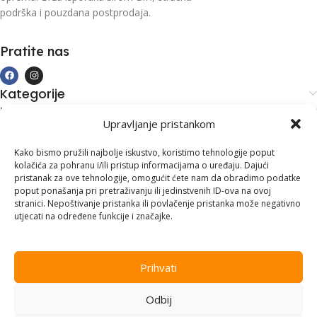
podrška i pouzdana postprodaja.
Pratite nas
Kategorije
Kupovina i podrška
Upravljanje pristankom
Moj račun
Kontakt informacije
Kako bismo pružili najbolje iskustvo, koristimo tehnologije poput
kolačića za pohranu i/ili pristup informacijama o uređaju. Dajući
Branilaca Bosne, 75 300 Lukavac
pristanak za ove tehnologije, omogućit ćete nam da obradimo podatke
poput ponašanja pri pretraživanju ili jedinstvenih ID-ova na ovoj
+387 35 555 999
stranici. Nepoštivanje pristanka ili povlačenje pristanka može negativno
utjecati na određene funkcije i značajke.
info@pconer.ba
ID: 4210115760008
Prihvati
PDV : 210115760008
Odbij
Copyright © 2025
PC ONER
, sva prava zadržana. Design by
ED-