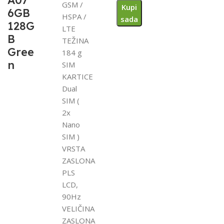
A07
GSM /
Kupi
6GB
HSPA /
sada
128G
LTE
B
TEŽINA
Gree
184 g
n
SIM
KARTICE
Dual
SIM (
2x
Nano
SIM )
VRSTA
ZASLONA
PLS
LCD,
90Hz
VELIČINA
ZASLONA