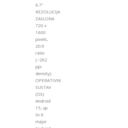
6.7”
REZOLUCIJA
ZASLONA
720 x
1600
pixels,
20:9
ratio
(~262
ppi
density)
OPERATIVNI
SUSTAV
(OS)
Android
15, up
to 6
major