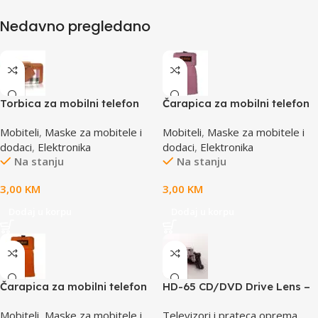
Nedavno pregledano
Torbica za mobilni telefon
Čarapica za mobilni telefon
SBOX MCF-02 S
SBOX MCF-S1 roza
Mobiteli
,
Maske za mobitele i
Mobiteli
,
Maske za mobitele i
110x43x17mm
65x100mm
dodaci
,
Elektronika
dodaci
,
Elektronika
Na stanju
Na stanju
3,00
KM
3,00
KM
Dodaj u korpu
Dodaj u korpu
Čarapica za mobilni telefon
HD-65 CD/DVD Drive Lens –
SBOX MCF-S2 narandžasta
laser AE-HD65
Mobiteli
,
Maske za mobitele i
Televizori i prateca oprema
,
65x100mm