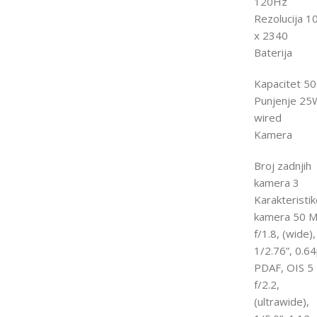
120Hz
Rezolucija 1
x 2340
Baterija
Kapacitet 5
Punjenje 25
wired
Kamera
Broj zadnjih
kamera 3
Karakteristik
kamera 50 M
f/1.8, (wide),
1/2.76”, 0.6
PDAF, OIS 5
f/2.2,
(ultrawide),