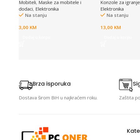
Mobiteli
,
Maske za mobitele i
Konzole za igranje
dodaci
,
Elektronika
Elektronika
Na stanju
Na stanju
3,00
KM
13,00
KM
Dodaj u korpu
Dodaj u korpu
Brza isporuka
Si
Dostava širom BiH u najkraćem roku.
Zaštita p
Kate