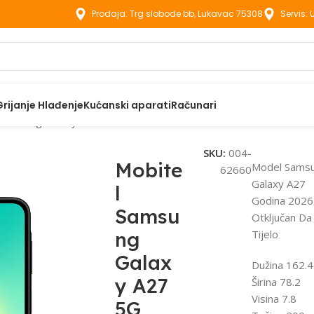
Prodaja: Trg slobode bb, Lukavac 75308
Servis:
Grijanje Hlađenje
Kućanski aparati
Računari
 Samsung Galaxy A27 5G 6GB 128GB Dual Sim Black
SKU:
004-
Mobite
Model Sams
62660
Galaxy A27
l
Godina 2026
Samsu
Otključan Da
ng
Tijelo
Galax
Dužina 162.4
y A27
Širina 78.2
Visina 7.8
5G