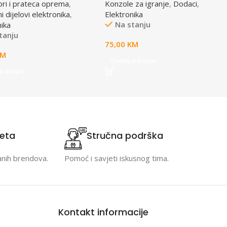
ori i prateca oprema
,
Konzole za igranje
,
Dodaci
,
 dijelovi elektronika
,
Elektronika
Na stanju
nika
tanju
75,00
KM
KM
Dodaj u korpu
u korpu
teta
Stručna podrška
anih brendova.
Pomoć i savjeti iskusnog tima.
Kontakt informacije