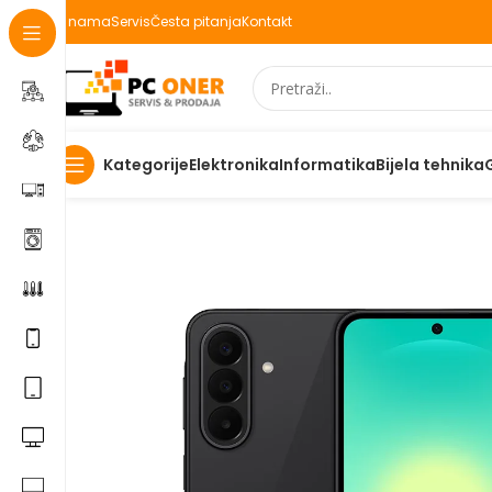
O nama
Servis
Česta pitanja
Kontakt
Elektronika
Informatika
Bijela tehnika
Kategorije
Početna
Elektronika
Mobiteli
Mobilni telefoni
Mobitel