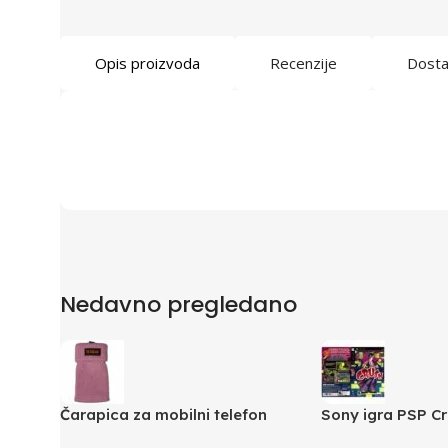
Opis proizvoda
Recenzije
Dost
Nedavno pregledano
Čarapica za mobilni telefon
Sony igra PSP C
SBOX MCF-S1 roza 65x100mm