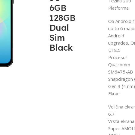
Težina 200
6GB
Platforma
128GB
OS Android 1
Dual
up to 6 majo
Sim
Android
upgrades, O
Black
UI 8.5
Procesor
Qualcomm
SM6475-AB
Snapdragon 
Gen 3 (4 nm)
Ekran
Veličina ekra
6.7
Vrsta ekrana
Super AMOL