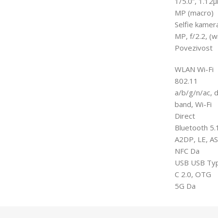
1/5.0”, 1.12
MP (macro)
Selfie kamer
MP, f/2.2, (w
Povezivost
WLAN Wi-Fi
802.11
a/b/g/n/ac, d
band, Wi-Fi
Direct
Bluetooth 5.
A2DP, LE, A
NFC Da
USB USB Ty
C 2.0, OTG
5G Da