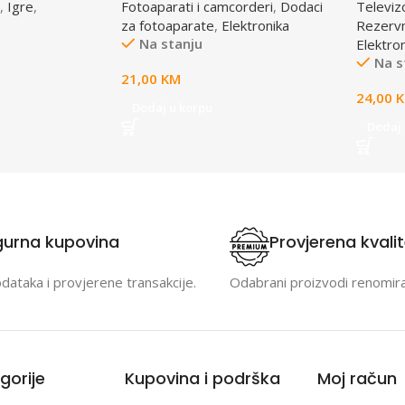
,
Igre
,
Fotoaparati i camcorderi
,
Dodaci
Televiz
E0412112
za fotoaparate
,
Elektronika
Rezervni
Na stanju
Elektro
Na s
21,00
KM
24,00
Dodaj u korpu
Dodaj 
gurna kupovina
Provjerena kvali
odataka i provjerene transakcije.
Odabrani proizvodi renomir
gorije
Kupovina i podrška
Moj račun