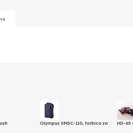
ava
rush
Olympus SMSC-110, torbica za
HD-65 
VG aparate, smart soft case,
laser 