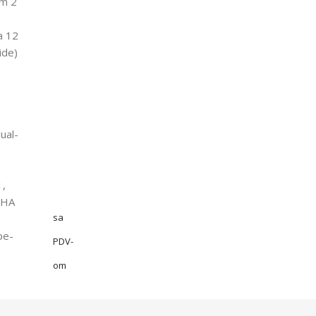
µm 2
a 12
ide)
ual-
1,
SHA
sa
pe-
PDV-
om