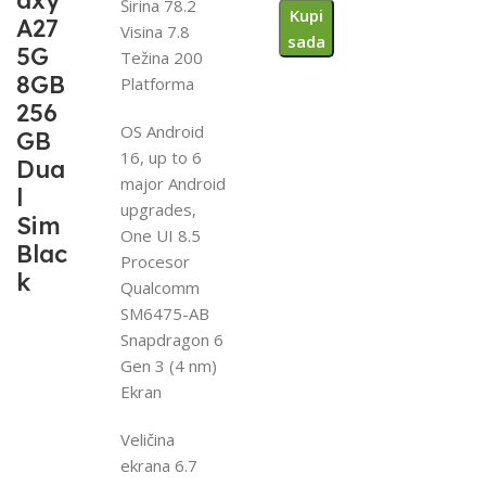
axy
Širina 78.2
Kupi
A27
Visina 7.8
sada
5G
Težina 200
8GB
Platforma
256
OS Android
GB
16, up to 6
Dua
major Android
l
upgrades,
Sim
One UI 8.5
Blac
Procesor
k
Qualcomm
SM6475-AB
Snapdragon 6
Gen 3 (4 nm)
Ekran
Veličina
ekrana 6.7