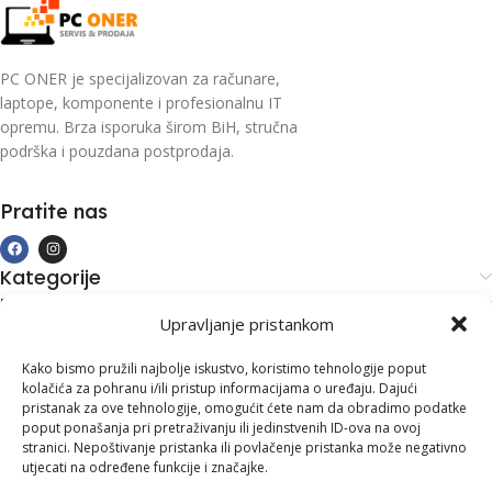
PC ONER je specijalizovan za računare,
laptope, komponente i profesionalnu IT
opremu. Brza isporuka širom BiH, stručna
podrška i pouzdana postprodaja.
Pratite nas
Kategorije
Kupovina i podrška
Upravljanje pristankom
Moj račun
Kontakt informacije
Kako bismo pružili najbolje iskustvo, koristimo tehnologije poput
kolačića za pohranu i/ili pristup informacijama o uređaju. Dajući
Branilaca Bosne, 75 300 Lukavac
pristanak za ove tehnologije, omogućit ćete nam da obradimo podatke
poput ponašanja pri pretraživanju ili jedinstvenih ID-ova na ovoj
+387 35 555 999
stranici. Nepoštivanje pristanka ili povlačenje pristanka može negativno
utjecati na određene funkcije i značajke.
info@pconer.ba