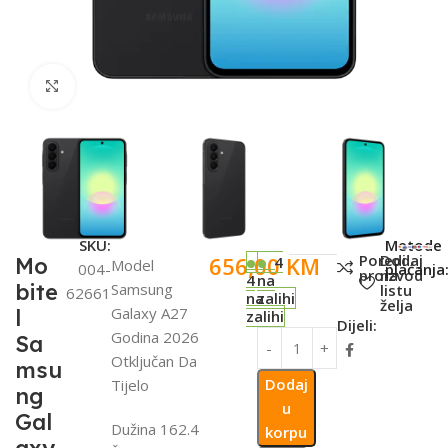
Click to enlarge
SKU:
Metode
Poredi
Dodaj
656,00
KM
Mo
4
Model
004-
plaćanja
proizvod
na
4
na
bite
Samsung
listu
62661
na
zalihi
želja
Galaxy A27
l
zalihi
Dijeli:
Godina 2026
Sa
Otključan Da
msu
Dodaj
Tijelo
ng
u
Gal
Dužina 162.4
korpu