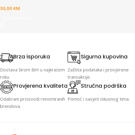
30,00
KM
Dodaj u korpu
Brza isporuka
Sigurna kupovina
Dostava širom BiH u najkraćem
Zaštita podataka i provjerene
roku.
transakcije.
Provjerena kvaliteta
Stručna podrška
Odabrani proizvodi renomiranih
Pomoć i savjeti iskusnog tima.
brendova.