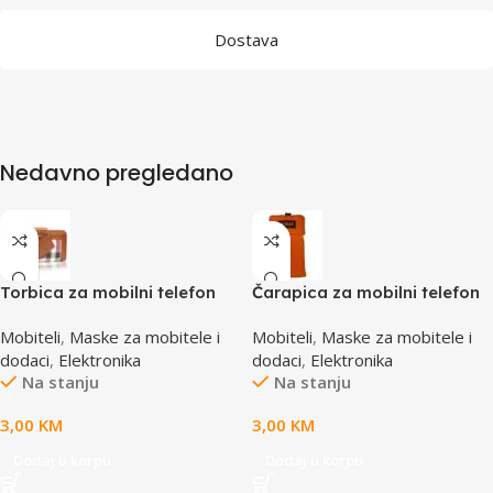
Dostava
Nedavno pregledano
Torbica za mobilni telefon
Čarapica za mobilni telefon
SBOX MCF-02 M
SBOX MCF-S2 narandžasta
Mobiteli
,
Maske za mobitele i
Mobiteli
,
Maske za mobitele i
110x45x17mm
65x100mm
dodaci
,
Elektronika
dodaci
,
Elektronika
Na stanju
Na stanju
3,00
KM
3,00
KM
Dodaj u korpu
Dodaj u korpu