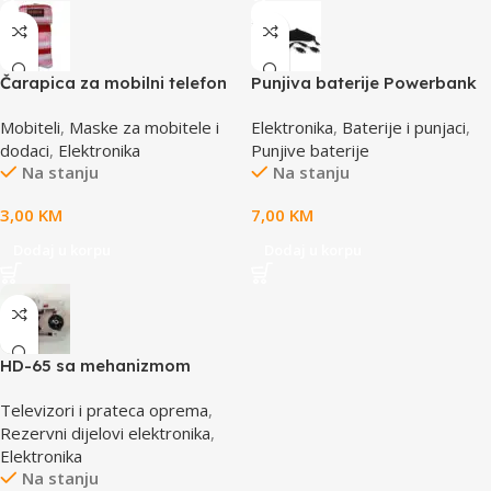
Čarapica za mobilni telefon
Punjiva baterije Powerbank
SBOX MCF-S16 crveno-roza-
Li-Ion Polymer 1500mAh
Mobiteli
,
Maske za mobitele i
Elektronika
,
Baterije i punjaci
,
bijela 65x100mm
168267 MANHATTAN
dodaci
,
Elektronika
Punjive baterije
Na stanju
Na stanju
3,00
KM
7,00
KM
Dodaj u korpu
Dodaj u korpu
HD-65 sa mehanizmom
CD/DVD Drive Lens – laser
Televizori i prateca oprema
,
AE-HD65M
Rezervni dijelovi elektronika
,
Elektronika
Na stanju