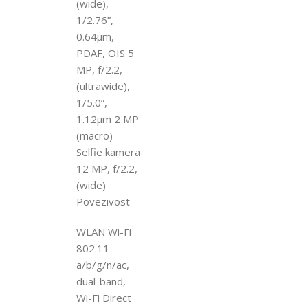
(wide),
1/2.76”,
0.64µm,
PDAF, OIS 5
MP, f/2.2,
(ultrawide),
1/5.0”,
1.12µm 2 MP
(macro)
Selfie kamera
12 MP, f/2.2,
(wide)
Povezivost
WLAN Wi-Fi
802.11
a/b/g/n/ac,
dual-band,
Wi-Fi Direct