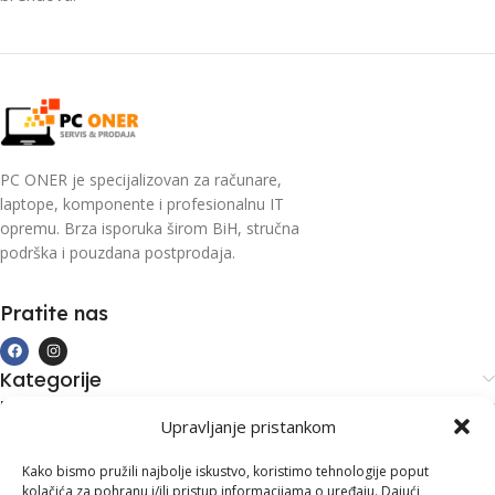
PC ONER je specijalizovan za računare,
laptope, komponente i profesionalnu IT
opremu. Brza isporuka širom BiH, stručna
podrška i pouzdana postprodaja.
Pratite nas
Kategorije
Kupovina i podrška
Upravljanje pristankom
Moj račun
Kontakt informacije
Kako bismo pružili najbolje iskustvo, koristimo tehnologije poput
kolačića za pohranu i/ili pristup informacijama o uređaju. Dajući