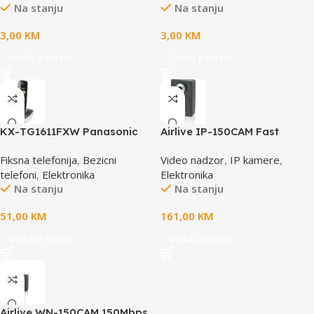
Na stanju
Na stanju
3,00
KM
3,00
KM
Dodaj u korpu
Dodaj u korpu
KX-TG1611FXW Panasonic
Airlive IP-150CAM Fast
telefon crno / bijeli DECT CID
Ethernet Dual Stream IP
Fiksna telefonija
,
Bezicni
Video nadzor
,
IP kamere
,
camera
telefoni
,
Elektronika
Elektronika
Na stanju
Na stanju
51,00
KM
161,00
KM
Dodaj u korpu
Dodaj u korpu
Airlive WN-150CAM 150Mbps