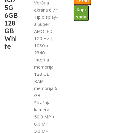
A37
korpu
Veličina
5G
Kupi
ekrana 6.7 ”
6GB
sada
Tip display-
128
a Super
GB
AMOLED |
Whi
120 Hz |
te
1080 x
2340
Interna
memorija
128 GB
RAM
memorija 6
GB
Stražnja
kamera
50.0 MP +
8.0 MP +
5.0 MP