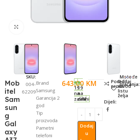
Click to enlarge
SKU:
Metode
Poredi
Dodaj
643,00
KM
Mob
Brand
004-
plaćanja:
proizvod
na
19
19
itel
Samsung
listu
62209
na
na
želja
Garancija 2
Sam
zalihi
zalihi
Dijeli:
god
sun
Tip
g
proizvoda
Gal
Dodaj
Pametni
axy
u
telefoni