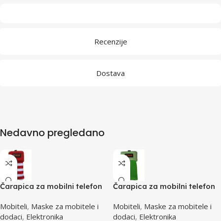
Recenzije
Dostava
Nedavno pregledano
Čarapica za mobilni telefon
Čarapica za mobilni telefon
SBOX MCF-S12 crveno-bijela
SBOX MCF-S5 zelena
Mobiteli
,
Maske za mobitele i
Mobiteli
,
Maske za mobitele i
65x100mm
65x100mm
dodaci
,
Elektronika
dodaci
,
Elektronika