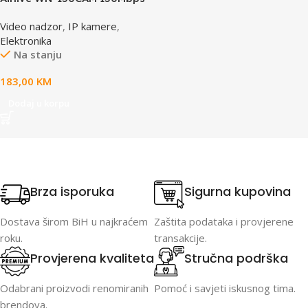
Dual Stream IP camera
Video nadzor
,
IP kamere
,
Elektronika
Na stanju
183,00
KM
Dodaj u korpu
Brza isporuka
Sigurna kupovina
Dostava širom BiH u najkraćem
Zaštita podataka i provjerene
roku.
transakcije.
Provjerena kvaliteta
Stručna podrška
Odabrani proizvodi renomiranih
Pomoć i savjeti iskusnog tima.
brendova.