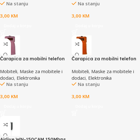
Na stanju
Na stanju
3,00
KM
3,00
KM
Dodaj u korpu
Dodaj u korpu
Čarapica za mobilni telefon
Čarapica za mobilni telefon
SBOX MCF-S1 roza
SBOX MCF-S2 narandžasta
Mobiteli
,
Maske za mobitele i
Mobiteli
,
Maske za mobitele i
65x100mm
65x100mm
dodaci
,
Elektronika
dodaci
,
Elektronika
Na stanju
Na stanju
3,00
KM
3,00
KM
Dodaj u korpu
Dodaj u korpu
Airlive WN-150CAM 150Mbps