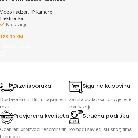
Dual Stream IP camera
Video nadzor
,
IP kamere
,
Elektronika
Na stanju
183,00
KM
Dodaj u korpu
Brza isporuka
Sigurna kupovina
Dostava širom BiH u najkraćem
Zaštita podataka i provjerene
roku.
transakcije.
Provjerena kvaliteta
Stručna podrška
Odabrani proizvodi renomiranih
Pomoć i savjeti iskusnog tima.
brendova.