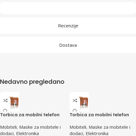
Recenzije
Dostava
Nedavno pregledano
Torbica za mobilni telefon
Torbica za mobilni telefon
SBOX MCF-02 M
SBOX MCF-02 S
Mobiteli
,
Maske za mobitele i
Mobiteli
,
Maske za mobitele i
110x45x17mm
110x43x17mm
dodaci
,
Elektronika
dodaci
,
Elektronika