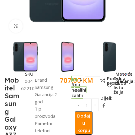
Click to enlarge
SKU:
Metode
Poredi
Dodaj
707,00
KM
Mob
5
Brand
004-
plaćanja:
proizvod
na
5
na
itel
Samsung
listu
62210
na
zalihi
želja
Garancija 2
Sam
zalihi
Dijeli:
god
sun
Tip
g
Dodaj
proizvoda
Gal
u
Pametni
axy
korpu
telefoni