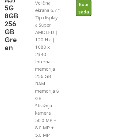
A37
Veličina
Kupi
5G
ekrana 6.7 ”
sada
8GB
Tip display-
256
a Super
GB
AMOLED |
Gre
120 Hz |
en
1080 x
2340
Interna
memorija
256 GB
RAM
memorija 8
GB
Stražnja
kamera
50.0 MP +
8.0 MP +
5.0 MP