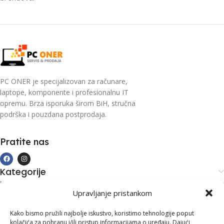
PC ONER je specijalizovan za računare,
laptope, komponente i profesionalnu IT
opremu. Brza isporuka širom BiH, stručna
podrška i pouzdana postprodaja.
Pratite nas
Kategorije
Kupovina i podrška
Upravljanje pristankom
Moj račun
Kontakt informacije
Kako bismo pružili najbolje iskustvo, koristimo tehnologije poput
kolačića za pohranu i/ili pristup informacijama o uređaju. Dajući