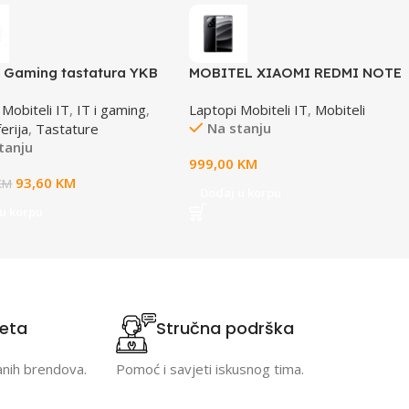
 Gaming tastatura YKB
MOBITEL XIAOMI REDMI NOTE
US DESTROYER
14 PRO+ 5G 12GB 512GB BLACK
 Mobiteli IT
,
IT i gaming
,
Laptopi Mobiteli IT
,
Mobiteli
Na stanju
erija
,
Tastature
tanju
999,00
KM
93,60
KM
KM
Dodaj u korpu
u korpu
teta
Stručna podrška
anih brendova.
Pomoć i savjeti iskusnog tima.