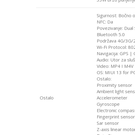
Sigurnost: Bočno o
NFC: Da
Povezivanje: Dual
Bluetooth 5.0
Podržava 4G/3G/
Wi-Fi Protocol: 8
Navigacija: GPS |
Audio: Utor za slu
Video: MP4 I M4V 
OS: MIUI 13 for P
Ostalo:
Proximity sensor
Ambient light sen
Ostalo
Accelerometer
Gyroscope
Electronic compas
Fingerprint sensor
Sar sensor
Z-axis linear moto