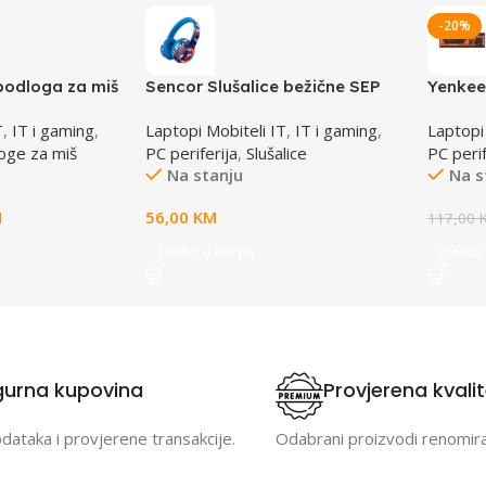
-20%
odloga za miš
Sencor Slušalice bežične SEP
Yenkee
710BT BL
WT300
T
,
IT i gaming
,
Laptopi Mobiteli IT
,
IT i gaming
,
Laptopi
oge za miš
PC periferija
,
Slušalice
PC perif
Na stanju
Na s
M
56,00
KM
117,00
Dodaj u korpu
Dodaj 
gurna kupovina
Provjerena kvali
odataka i provjerene transakcije.
Odabrani proizvodi renomir