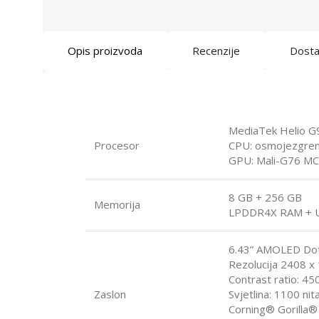
Opis proizvoda
Recenzije
Dost
MediaTek Helio G
Procesor
CPU: osmojezgren
GPU: Mali-G76 M
8 GB + 256 GB
Memorija
LPDDR4X RAM + 
6.43” AMOLED Dot
Rezolucija 2408 
Contrast ratio: 4
Zaslon
Svjetlina: 1100 ni
Corning® Gorilla®