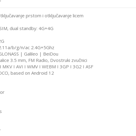
tključavanje prstom i otključavanje licem
 SIM, dual standby: 4G+4G
2G
02.11a/b/g/n/ac 2.4G+5Ghz
 GLONASS | Galileo | BeiDou
šalice 3.5 mm, FM Radio, Dvostruki zvučnici
I MKV I AVI I WMV I WEBM I 3GP I 3G2 I ASF
OCO, based on Android 12
sor
s
r