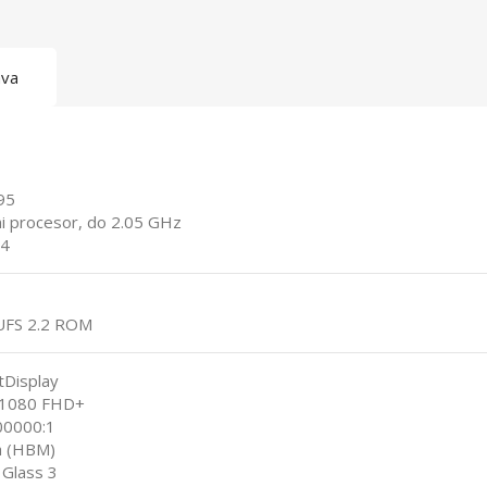
ava
95
i procesor, do 2.05 GHz
C4
UFS 2.2 ROM
Display
x 1080 FHD+
500000:1
ta (HBM)
 Glass 3