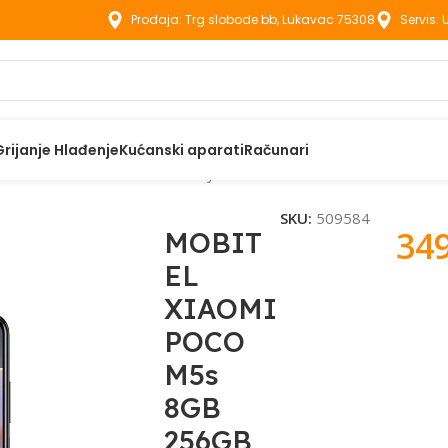
Prodaja: Trg slobode bb, Lukavac 75308
Servis:
Grijanje Hlađenje
Kućanski aparati
Računari
I POCO M5s 8GB 256GB Gray
SKU:
509584
34
MOBIT
EL
XIAOMI
POCO
M5s
8GB
256GB