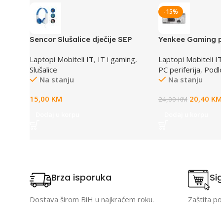
-15%
Sencor Slušalice dječije SEP
Yenkee Gaming p
255BL
YPM WT90
Laptopi Mobiteli IT
,
IT i gaming
,
Laptopi Mobiteli I
Slušalice
PC periferija
,
Podl
Na stanju
Na stanju
15,00
KM
20,40
K
24,00
KM
Dodaj u korpu
Dodaj u korpu
Brza isporuka
Si
Dostava širom BiH u najkraćem roku.
Zaštita p