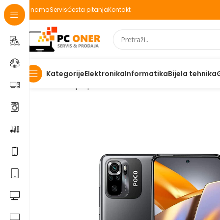
O nama
Servis
Česta pitanja
Kontakt
Elektronika
Informatika
Bijela tehnika
Kategorije
Početna
Laptopi Mobiteli IT
Mobiteli
MOBITEL XIAOM