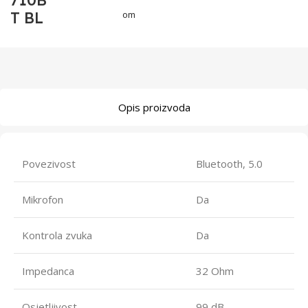
710B
T BL
om
Opis proizvoda
Povezivost
Bluetooth, 5.0
Mikrofon
Da
Kontrola zvuka
Da
Impedanca
32 Ohm
Osjetljivost
99 dB