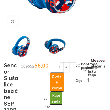
Click to enlarge
SKU:
Metode
Poredi
Dodaj
56,00
KM
Senc
509652
plaćanja:
proizvod
na
or
listu
želja
Dodaj
Sluša
Dijeli:
u
lice
korpu
bežič
Kupi
ne
sa
sada
SEP
PDV-