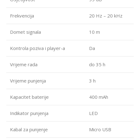
Frekvencija
20 Hz – 20 kHz
Domet signala
10 m
Kontrola poziva i player-a
Da
Vrijeme rada
do 35 h
Vrijeme punjenja
3 h
Kapacitet baterije
400 mAh
Indikator punjenja
LED
Kabal za punjenje
Micro USB