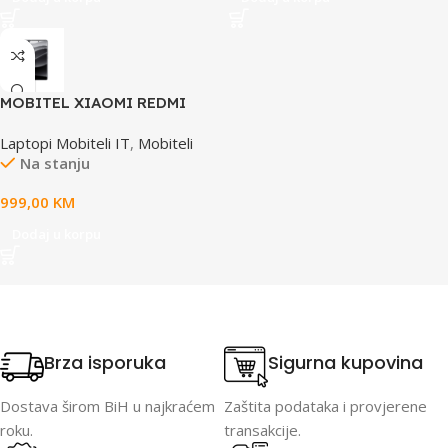
MOBITEL XIAOMI REDMI
NOTE 14 PRO+ 5G 12GB
Laptopi Mobiteli IT
,
Mobiteli
512GB BLACK
Na stanju
999,00
KM
Dodaj u korpu
Brza isporuka
Sigurna kupovina
Dostava širom BiH u najkraćem
Zaštita podataka i provjerene
roku.
transakcije.