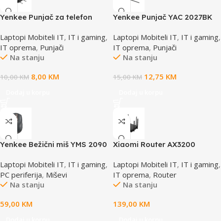
Yenkee Punjač za telefon
Yenkee Punjač YAC 2027BK
YAC 2013BK
Laptopi Mobiteli IT
,
IT i gaming
,
Laptopi Mobiteli IT
,
IT i gaming
,
IT oprema
,
Punjači
IT oprema
,
Punjači
Na stanju
Na stanju
8,00
KM
12,75
KM
10,00
KM
15,00
KM
Dodaj u korpu
Dodaj u korpu
Yenkee Bežični miš YMS 2090
Xiaomi Router AX3200
Laptopi Mobiteli IT
,
IT i gaming
,
Laptopi Mobiteli IT
,
IT i gaming
,
PC periferija
,
Miševi
IT oprema
,
Router
Na stanju
Na stanju
59,00
KM
139,00
KM
Dodaj u korpu
Dodaj u korpu