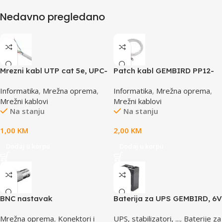
Nedavno pregledano
Mrezni kabl UTP cat 5e, UPC-
Patch kabl GEMBIRD PP12-
5004E po metru GEMBIRD
0.5M, 0,5m, cat.5e, grey
Informatika
,
Mrežna oprema
,
Informatika
,
Mrežna oprema
,
Mrežni kablovi
Mrežni kablovi
Na stanju
Na stanju
1,00
KM
2,00
KM
Dodaj u korpu
Dodaj u korpu
BNC nastavak
Baterija za UPS GEMBIRD, 6V
4,5 AH BAT-6V4.5AH
Mrežna oprema
,
Konektori i
UPS, stabilizatori, ...
,
Baterije za