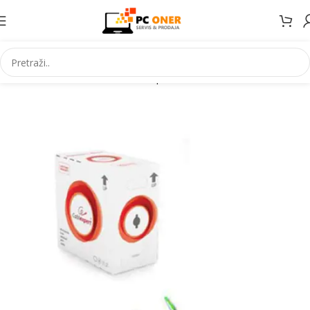
Početna
Informatika
Mrežna oprema
Mrežni kablovi