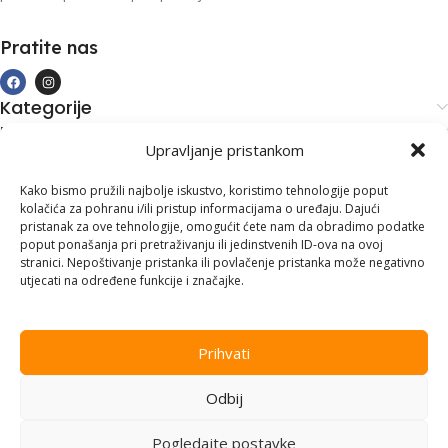
Pratite nas
Kategorije
Kupovina i podrška
Upravljanje pristankom
Moj račun
Kontakt informacije
Kako bismo pružili najbolje iskustvo, koristimo tehnologije poput
kolačića za pohranu i/ili pristup informacijama o uređaju. Dajući
Branilaca Bosne, 75 300 Lukavac
pristanak za ove tehnologije, omogućit ćete nam da obradimo podatke
poput ponašanja pri pretraživanju ili jedinstvenih ID-ova na ovoj
+387 35 555 999
stranici. Nepoštivanje pristanka ili povlačenje pristanka može negativno
utjecati na određene funkcije i značajke.
info@pconer.ba
ID: 4210115760008
Prihvati
PDV : 210115760008
Odbij
Copyright © 2025
PC ONER
, sva prava zadržana. Design by
ED-
Vision
.
Pogledajte postavke