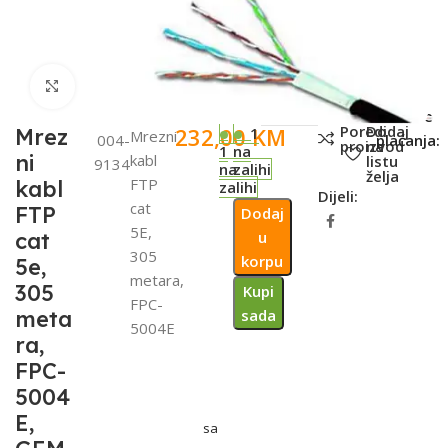
Click to enlarge
SKU:
Metode
Poredi
Dodaj
232,00
KM
Mrez
1
Mrezni
004-
plaćanja:
proizvod
na
1
na
ni
kabl
listu
9134
na
zalihi
želja
FTP
kabl
zalihi
Dijeli:
cat
FTP
Dodaj
5E,
cat
u
305
korpu
5e,
metara,
305
Kupi
FPC-
meta
sada
5004E
ra,
FPC-
5004
E,
sa