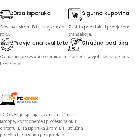
Brza isporuka
Sigurna kupovina
Dostava širom BiH u najkraćem
Zaštita podataka i provjerene
roku.
transakcije.
Provjerena kvaliteta
Stručna podrška
Odabrani proizvodi renomiranih
Pomoć i savjeti iskusnog tima.
brendova.
PC ONER je specijalizovan za računare,
laptope, komponente i profesionalnu IT
opremu. Brza isporuka širom BiH, stručna
podrška i pouzdana postprodaja.