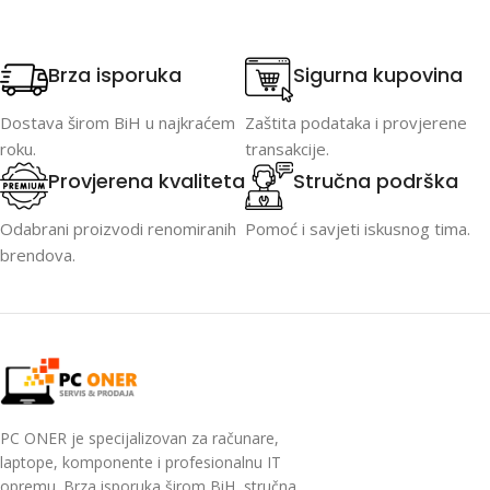
Brza isporuka
Sigurna kupovina
Dostava širom BiH u najkraćem
Zaštita podataka i provjerene
roku.
transakcije.
Provjerena kvaliteta
Stručna podrška
Odabrani proizvodi renomiranih
Pomoć i savjeti iskusnog tima.
brendova.
PC ONER je specijalizovan za računare,
laptope, komponente i profesionalnu IT
opremu. Brza isporuka širom BiH, stručna