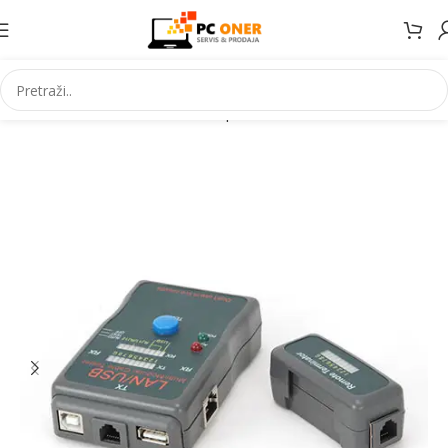
Početna
Informatika
Mrežna oprema
Mrežni alat