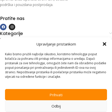
podrška i pouzdana postprodaja.
Pratite nas
Kategorije
Kupovina i podrška
Upravljanje pristankom
Moj račun
Kontakt informacije
Kako bismo pružili najbolje iskustvo, koristimo tehnologije poput
kolačića za pohranu i/ili pristup informacijama o uređaju. Dajući
Branilaca Bosne, 75 300 Lukavac
pristanak za ove tehnologije, omogućit ćete nam da obradimo podatke
poput ponašanja pri pretraživanju ili jedinstvenih ID-ova na ovoj
+387 35 555 999
stranici. Nepoštivanje pristanka ili povlačenje pristanka može negativno
utjecati na određene funkcije i značajke.
info@pconer.ba
ID: 4210115760008
Prihvati
PDV : 210115760008
Odbij
Copyright © 2025
PC ONER
, sva prava zadržana. Design by
ED-