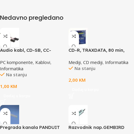
Nedavno pregledano
Audio kabl, CD-SB, CC-
CD-R, TRAXDATA, 80 min,
AUDIO, GEMBIRD
52X, SLIMBOX
PC komponente
,
Kablovi
,
Mediji
,
CD mediji
,
Informatika
Na stanju
Informatika
Na stanju
2,00
KM
1,00
KM
Dodaj u korpu
Dodaj u korpu
Pregrada kanala PANDUIT
Razvodnik nap.GEMBIRD
TGDW2
SPG3-B-15C, 5 uticnica,