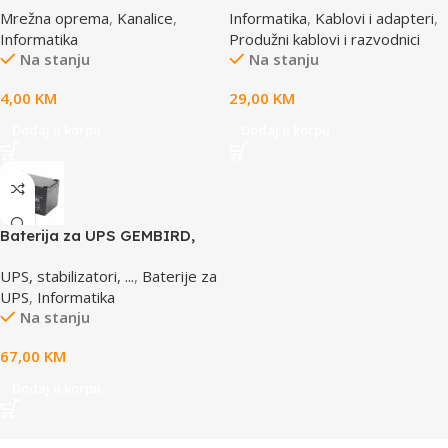
Mrežna oprema
,
Kanalice
,
Informatika
,
Kablovi i adapteri
,
prekidac, 4,5m, osigurač,
Informatika
Produžni kablovi i razvodnici
prenaponska zaštita
Na stanju
Na stanju
4,00
KM
29,00
KM
Dodaj u korpu
Dodaj u korpu
Baterija za UPS GEMBIRD,
12V 12 AH BAT-12V12AH
UPS, stabilizatori, ...
,
Baterije za
UPS
,
Informatika
Na stanju
67,00
KM
Dodaj u korpu