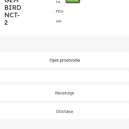
GEM
sa
BIRD
PDV-
NCT-
2
om
Opis proizvoda
Recenzije
Dostava