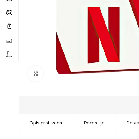
Click to enlarge
Opis proizvoda
Recenzije
Dost