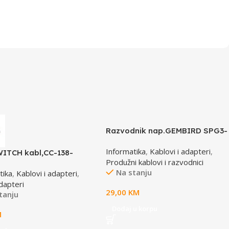
Razvodnik nap.GEMBIRD SPG3-
B-15C, 5 uticnica, prekidac,
Informatika
,
Kablovi i adapteri
,
4,5m, osigurač, prenaponska
ITCH kabl,CC-138-
Produžni kablovi i razvodnici
zaštita
/15M+6M+6M, GEMBIRD
Na stanju
tika
,
Kablovi i adapteri
,
dapteri
29,00
KM
tanju
Dodaj u korpu
M