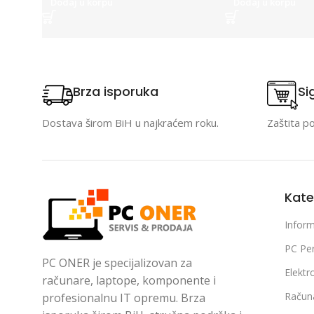
Dodaj u korpu
Dodaj u korpu
Brza isporuka
Si
Dostava širom BiH u najkraćem roku.
Zaštita p
Kate
Inform
PC Per
PC ONER je specijalizovan za
Elektr
računare, laptope, komponente i
Račun
profesionalnu IT opremu. Brza