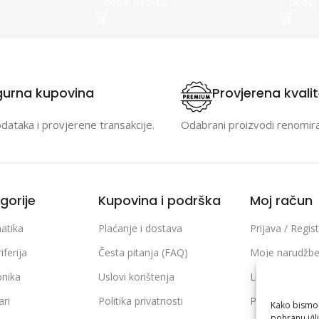
Dodaj u korpu
Dodaj 
gurna kupovina
Provjerena kvali
odataka i provjerene transakcije.
Odabrani proizvodi renomir
gorije
Kupovina i podrška
Moj račun
atika
Plaćanje i dostava
Prijava / Regist
iferija
Česta pitanja (FAQ)
Moje narudžb
onika
Uslovi korištenja
Lista želja
ari
Politika privatnosti
Poređenje pro
Kako bismo p
pohranu i/il