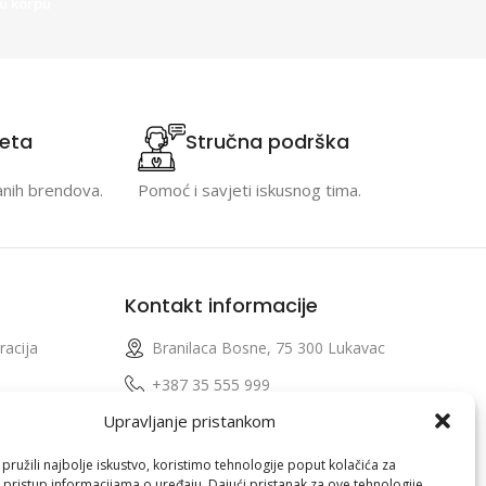
u korpu
teta
Stručna podrška
anih brendova.
Pomoć i savjeti iskusnog tima.
Kontakt informacije
racija
Branilaca Bosne, 75 300 Lukavac
e
+387 35 555 999
Upravljanje pristankom
info@pconer.ba
izvoda
ID: 4210115760008
ružili najbolje iskustvo, koristimo tehnologije poput kolačića za
i pristup informacijama o uređaju. Dajući pristanak za ove tehnologije,