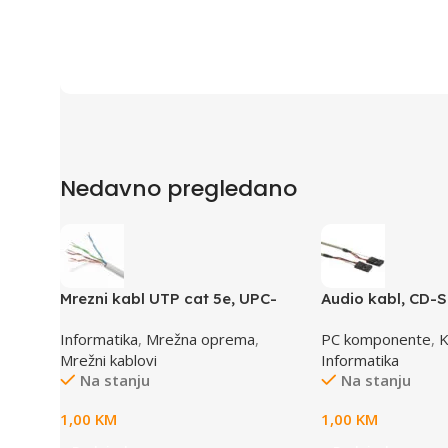
Nedavno pregledano
Mrezni kabl UTP cat 5e, UPC-
Audio kabl, CD-
5004E po metru GEMBIRD
GEMBIRD
Informatika
,
Mrežna oprema
,
PC komponente
,
K
Mrežni kablovi
Informatika
Na stanju
Na stanju
1,00
KM
1,00
KM