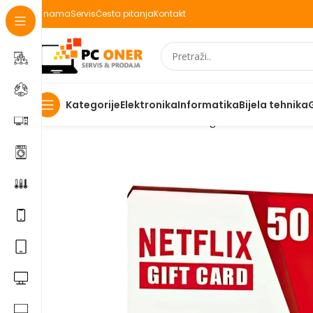
O nama
Servis
Česta pitanja
Kontakt
Elektronika
Informatika
Bijela tehnika
Kategorije
Početna
Informatika
Racunari
Digitalni kodovi
Netflix