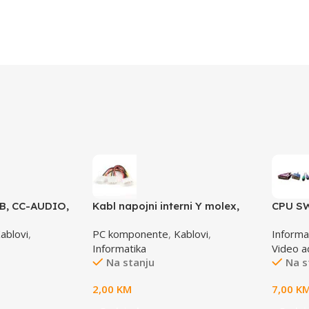
SB, CC-AUDIO,
Kabl napojni interni Y molex,
CPU SW
GEMBIRD CC-PSU-1 molex 4pin
6,25M
ablovi
,
PC komponente
,
Kablovi
,
Informa
1x female to 2x male
Informatika
Video a
Na stanju
Na s
2,00
KM
7,00
K