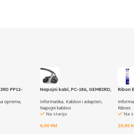
IRD PP12-
Napojni kabl, PC-186, GEMBIRD,
Ribon 
e, grey
1,8m
LQ 300
na oprema
,
Informatika
,
Kablovi i adapteri
,
Informa
(A4)S0
Napojni kablovi
Riboni
Na stanju
Na s
6,00
KM
20,00