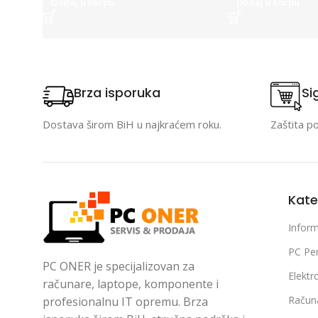
Dodaj u korpu
Dodaj u korpu
Brza isporuka
Si
Dostava širom BiH u najkraćem roku.
Zaštita p
Kate
Inform
PC Per
PC ONER je specijalizovan za
Elektr
računare, laptope, komponente i
Račun
profesionalnu IT opremu. Brza