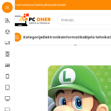
O nama
Servis
Česta pitanja
Kontakt
Elektronika
Informatika
Bijela tehnika
Kategorije
Početna
Informatika
Racunari
Digitalni kodovi
Nintend