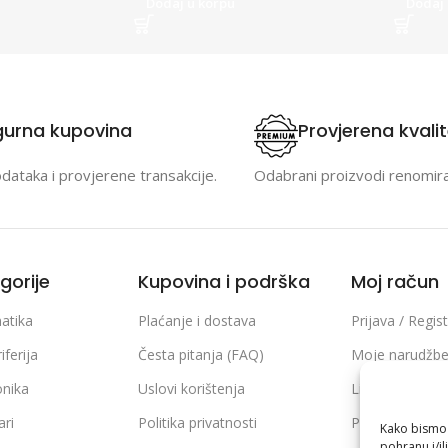
Dodaj u korpu
Dodaj 
gurna kupovina
Provjerena kvali
odataka i provjerene transakcije.
Odabrani proizvodi renomir
gorije
Kupovina i podrška
Moj račun
atika
Plaćanje i dostava
Prijava / Regist
iferija
Česta pitanja (FAQ)
Moje narudžb
onika
Uslovi korištenja
Lista želja
ari
Politika privatnosti
Poređenje pro
Kako bismo p
pohranu i/il