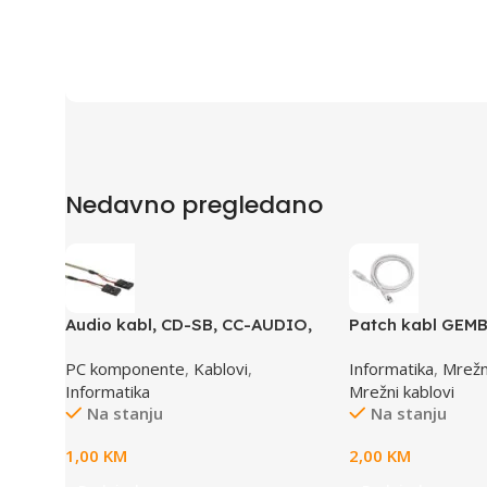
Nedavno pregledano
Audio kabl, CD-SB, CC-AUDIO,
Patch kabl GEMB
GEMBIRD
0.5M, 0,5m, cat.5
PC komponente
,
Kablovi
,
Informatika
,
Mrež
Informatika
Mrežni kablovi
Na stanju
Na stanju
1,00
KM
2,00
KM