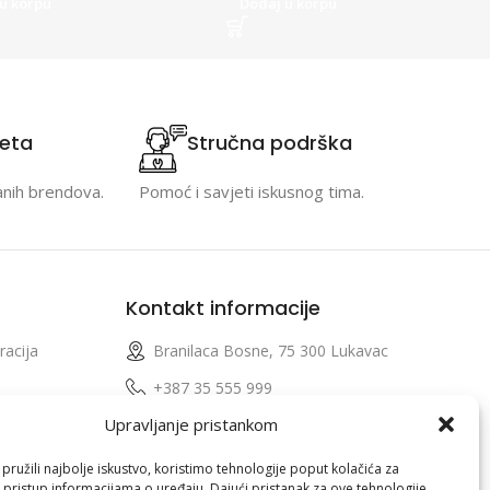
u korpu
Dodaj u korpu
teta
Stručna podrška
anih brendova.
Pomoć i savjeti iskusnog tima.
Kontakt informacije
racija
Branilaca Bosne, 75 300 Lukavac
e
+387 35 555 999
Upravljanje pristankom
info@pconer.ba
izvoda
ID: 4210115760008
ružili najbolje iskustvo, koristimo tehnologije poput kolačića za
i pristup informacijama o uređaju. Dajući pristanak za ove tehnologije,