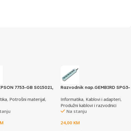
EPSON 7753-GB S015021,
Razvodnik nap.GEMBIRD SPG3-
 350 /4X0/5X0/8X0
B-10C, 5 utičnica, prekidač,3m,
tika
,
Potrošni materijal
,
Informatika
,
Kablovi i adapteri
,
15633
osigurač, prenaponska zaštita
Produžni kablovi i razvodnici
tanju
Na stanju
KM
24,00
KM