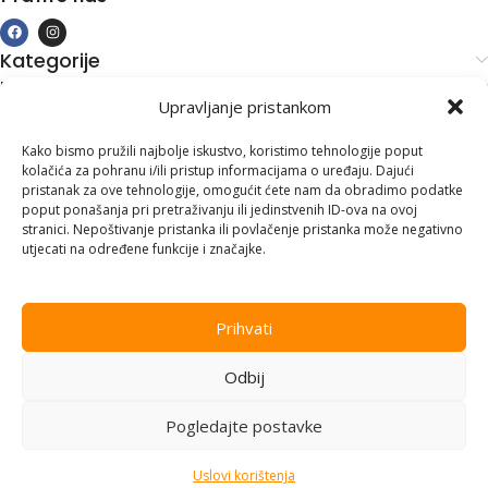
Kategorije
Kupovina i podrška
Upravljanje pristankom
Moj račun
Kontakt informacije
Kako bismo pružili najbolje iskustvo, koristimo tehnologije poput
kolačića za pohranu i/ili pristup informacijama o uređaju. Dajući
Branilaca Bosne, 75 300 Lukavac
pristanak za ove tehnologije, omogućit ćete nam da obradimo podatke
poput ponašanja pri pretraživanju ili jedinstvenih ID-ova na ovoj
+387 35 555 999
stranici. Nepoštivanje pristanka ili povlačenje pristanka može negativno
utjecati na određene funkcije i značajke.
info@pconer.ba
ID: 4210115760008
Prihvati
PDV : 210115760008
Odbij
Copyright © 2025
PC ONER
, sva prava zadržana. Design by
ED-
Vision
.
Pogledajte postavke
Uslovi korištenja