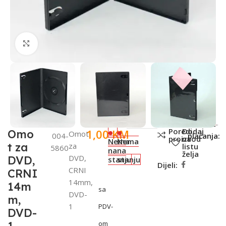
Click to enlarge
SKU:
Metode
Poredi
Dodaj
1,00
KM
Omo
Omot
004-
plaćanja:
proizvod
na
Nema
Nema
t za
za
listu
5860
na
na
želja
DVD,
DVD,
stanju
stanju
Dijeli:
CRNI
CRNI
14mm,
14m
sa
DVD-
m,
1
PDV-
DVD-
om