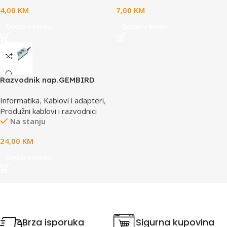
4,00
KM
7,00
KM
Dodaj u korpu
Dodaj u korpu
Razvodnik nap.GEMBIRD
SPG3-B-10C, 5 utičnica,
Informatika
,
Kablovi i adapteri
,
prekidač,3m, osigurač,
Produžni kablovi i razvodnici
prenaponska zaštita
Na stanju
24,00
KM
Dodaj u korpu
Brza isporuka
Sigurna kupovina