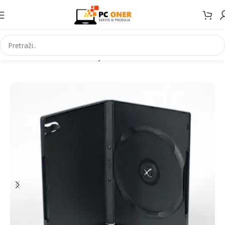
Početna
Informatika
Mediji
Futrole i omoti