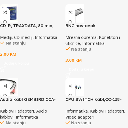
CD-R, TRAXDATA, 80 min,
BNC nastavak
52X, SLIMBOX
Mediji
,
CD mediji
,
Informatika
Mrežna oprema
,
Konektori i
Na stanju
uticnice
,
Informatika
Na stanju
2,00
KM
3,00
KM
Dodaj u korpu
Dodaj u korpu
Audio kabl GEMBIRD CCA-
CPU SWITCH kabl,CC-138-
458, 3,5mm stereo to 2
6,25M/15M+6M+6M, GEMBIRD
Kablovi i adapteri
,
Audio
Informatika
,
Kablovi i adapteri
,
phono, 1,5m
kablovi
,
Informatika
Video adapteri
Na stanju
Na stanju