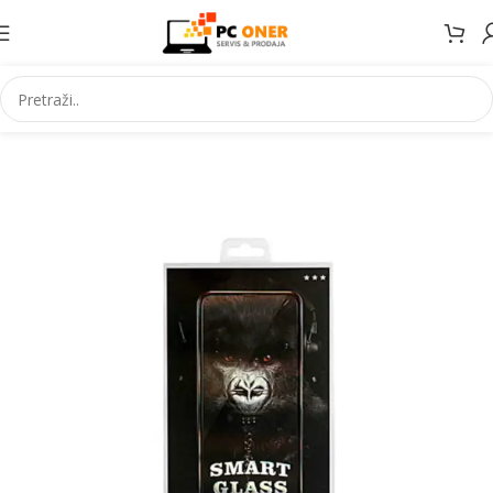
Početna
Elektronika
Mobiteli
Maske za mobitele i dodaci