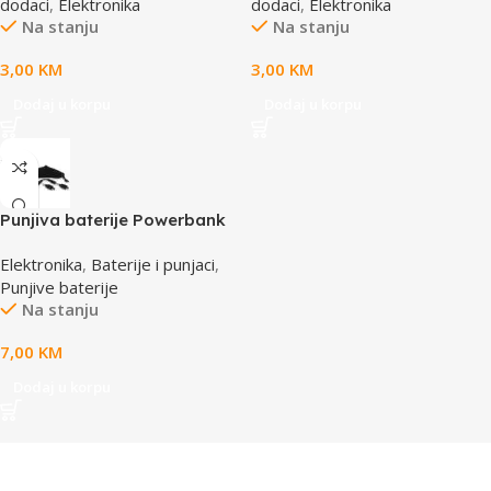
dodaci
,
Elektronika
dodaci
,
Elektronika
Na stanju
Na stanju
3,00
KM
3,00
KM
Dodaj u korpu
Dodaj u korpu
Punjiva baterije Powerbank
Li-Ion Polymer 1500mAh
Elektronika
,
Baterije i punjaci
,
168267 MANHATTAN
Punjive baterije
Na stanju
7,00
KM
Dodaj u korpu