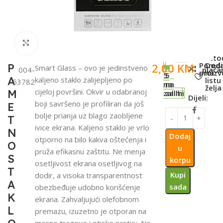
Click to enlarge
SKU:
Meto
Poredi
Doda
2,00
KM
P
Smart Glass – ovo je jedinstveno
004-
plaća
proiz
na
5
5
A
kaljeno staklo zalijepljeno po
listu
53782
na
na
želja
cijeloj površini. Okvir u odabranoj
M
zalihi
zalihi
Dijeli:
boji savršeno je profiliran da još
E
bolje prianja uz blago zaobljene
T
ivice ekrana. Kaljeno staklo je vrlo
N
Dodaj
otporno na bilo kakva oštećenja i
O
u
pruža efikasnu zaštitu. Ne menja
S
korpu
osetljivost ekrana osetljivog na
T
Kupi
dodir, a visoka transparentnost
A
sada
obezbeđuje udobno korišćenje
K
ekrana. Zahvaljujući olefobnom
L
premazu, izuzetno je otporan na
masne tragove i otiske prstiju. Ne