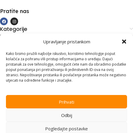
Pratite nas
Kategorije
Kupovina i podrška
Upravljanje pristankom
Moj račun
Kontakt informacije
Kako bismo pružili najbolje iskustvo, koristimo tehnologije poput
kolačića za pohranu i/ili pristup informacijama o uređaju. Dajući
Branilaca Bosne, 75 300 Lukavac
pristanak za ove tehnologije, omogućit ćete nam da obradimo podatke
poput ponašanja pri pretraživanju ili jedinstvenih ID-ova na ovoj
+387 35 555 999
stranici. Nepoštivanje pristanka ili povlačenje pristanka može negativno
utjecati na određene funkcije i značajke.
info@pconer.ba
ID: 4210115760008
Prihvati
PDV : 210115760008
Odbij
Copyright © 2025
PC ONER
, sva prava zadržana. Design by
ED-
Vision
.
Pogledajte postavke