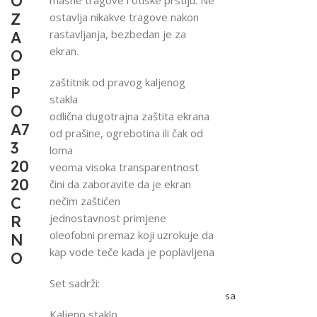
O
Z
ostavlja nikakve tragove nakon
rastavljanja, bezbedan je za
A
ekran.
O
P
zaštitnik od pravog kaljenog
P
stakla
O
odlična dugotrajna zaštita ekrana
A7
od prašine, ogrebotina ili čak od
3
loma
20
veoma visoka transparentnost
20
čini da zaboravite da je ekran
C
nečim zaštićen
jednostavnost primjene
R
oleofobni premaz koji uzrokuje da
N
kap vode teče kada je poplavljena
O
Set sadrži:
sa
Kaljeno staklo