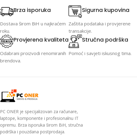
Brza isporuka
Sigurna kupovina
Dostava širom BiH u najkraćem
Zaštita podataka i provjerene
roku.
transakcije.
Provjerena kvaliteta
Stručna podrška
Odabrani proizvodi renomiranih
Pomoć i savjeti iskusnog tima.
brendova.
PC ONER je specijalizovan za računare,
laptope, komponente i profesionalnu IT
opremu. Brza isporuka širom BiH, stručna
podrška i pouzdana postprodaja.