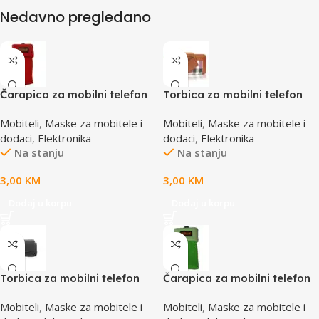
Nedavno pregledano
Čarapica za mobilni telefon
Torbica za mobilni telefon
SBOX MCF-S8 crvena
SBOX MCF-02 M
Mobiteli
,
Maske za mobitele i
Mobiteli
,
Maske za mobitele i
65x100mm
110x45x17mm
dodaci
,
Elektronika
dodaci
,
Elektronika
Na stanju
Na stanju
3,00
KM
3,00
KM
Dodaj u korpu
Dodaj u korpu
Torbica za mobilni telefon
Čarapica za mobilni telefon
SBOX MCF-34BL S
SBOX MCF-S5 zelena
Mobiteli
,
Maske za mobitele i
Mobiteli
,
Maske za mobitele i
65x100mm