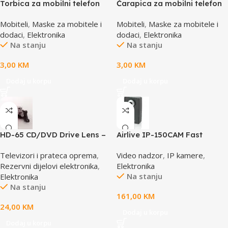
Torbica za mobilni telefon
Čarapica za mobilni telefon
SBOX MCF-02 M
SBOX MCF-S16 crveno-roza-
Mobiteli
,
Maske za mobitele i
Mobiteli
,
Maske za mobitele i
110x45x17mm
bijela 65x100mm
dodaci
,
Elektronika
dodaci
,
Elektronika
Na stanju
Na stanju
3,00
KM
3,00
KM
Dodaj u korpu
Dodaj u korpu
HD-65 CD/DVD Drive Lens –
Airlive IP-150CAM Fast
laser AE-HD65
Ethernet Dual Stream IP
Televizori i prateca oprema
,
Video nadzor
,
IP kamere
,
camera
Rezervni dijelovi elektronika
,
Elektronika
Na stanju
Elektronika
Na stanju
161,00
KM
24,00
KM
Dodaj u korpu
Dodaj u korpu