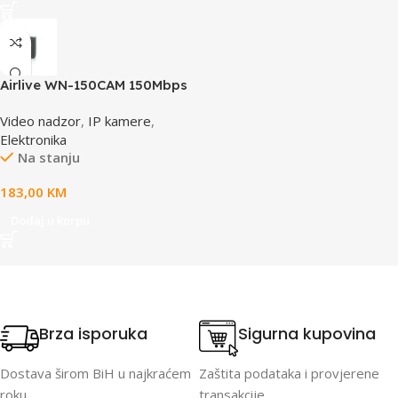
Airlive WN-150CAM 150Mbps
Dual Stream IP camera
Video nadzor
,
IP kamere
,
Elektronika
Na stanju
183,00
KM
Dodaj u korpu
Brza isporuka
Sigurna kupovina
Dostava širom BiH u najkraćem
Zaštita podataka i provjerene
roku.
transakcije.