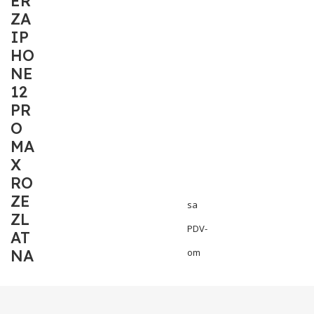
ER
ZA
IP
HO
NE
12
PR
O
MA
X
RO
ZE
sa
ZL
PDV-
AT
NA
om