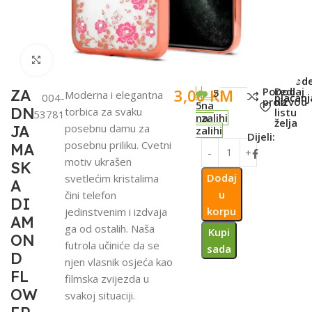
Click to enlarge
SKU:
Metod
Poredi
Dodaj
3,00
KM
ZA
5
Moderna i elegantna
004-
plaćanj
proizvod
na
5
na
DN
torbica za svaku
listu
53781
na
zalihi
želja
posebnu damu za
JA
zalihi
Dijeli:
posebnu priliku. Cvetni
MA
motiv ukrašen
SK
Dodaj
svetlećim kristalima
A
u
čini telefon
DI
korpu
jedinstvenim i izdvaja
AM
ga od ostalih. Naša
Kupi
ON
futrola učiniće da se
sada
D
njen vlasnik osjeća kao
FL
filmska zvijezda u
OW
svakoj situaciji.