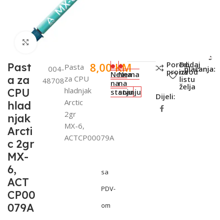
Click to enlarge
SKU:
Metode
Poredi
Dodaj
8,00
KM
Past
Pasta
004-
plaćanja:
proizvod
na
Nema
Nema
a za
za CPU
listu
48708
na
na
želja
hladnjak
CPU
stanju
stanju
Dijeli:
Arctic
hlad
2gr
njak
MX-6,
Arcti
ACTCP00079A
c 2gr
MX-
6,
sa
ACT
PDV-
CP00
079A
om