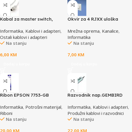
Kabal za master switch,
Okvir za 4 RJXX uloška
MD6M/MD6M, CC-143-6,
T70FH4IW
Informatika
,
Kablovi i adapteri
,
Mrežna oprema
,
Kanalice
,
GEMBIRD
Ostali kablovi i adapteri
Informatika
Na stanju
Na stanju
6,00
KM
7,00
KM
Dodaj u korpu
Dodaj u korpu
Ribon EPSON 7753-GB
Razvodnik nap.GEMBIRD
S015021, LQ 300 350
SPG3-B-6C, 5 utičnica,
Informatika
,
Potrošni materijal
,
Informatika
,
Kablovi i adapteri
,
/4X0/5X0/8X0 (A4)S015633
prekidač, 1,8M, osigurač,
Riboni
Produžni kablovi i razvodnici
prenaponska zaštita
Na stanju
Na stanju
20,00
KM
22,00
KM