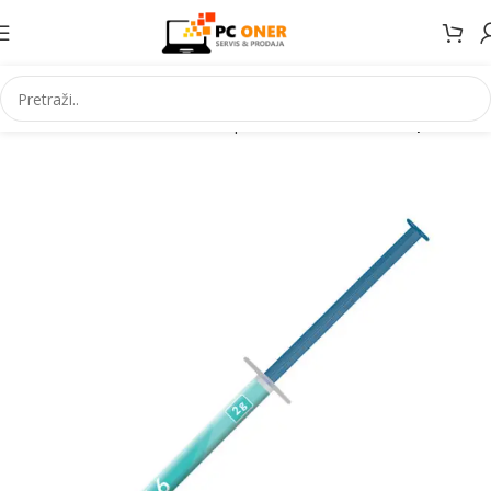
Početna
Informatika
PC komponente
CPU cooler-i i paste