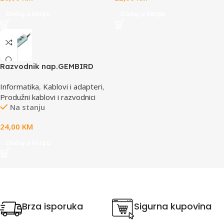
Dodaj u korpu
Dodaj u korpu
Razvodnik nap.GEMBIRD
SPG3-B-10C, 5 utičnica,
Informatika
,
Kablovi i adapteri
,
prekidač,3m, osigurač,
Produžni kablovi i razvodnici
prenaponska zaštita
Na stanju
24,00
KM
Dodaj u korpu
Brza isporuka
Sigurna kupovina