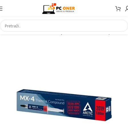
Početna
Informatika
PC komponente
CPU cooler-i i paste