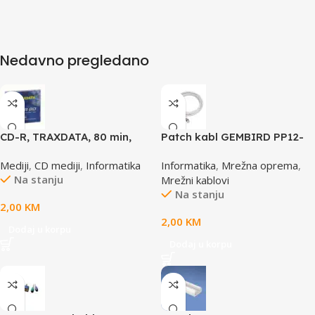
Nedavno pregledano
CD-R, TRAXDATA, 80 min,
Patch kabl GEMBIRD PP12-
52X, SLIMBOX
0.5M, 0,5m, cat.5e, grey
Mediji
,
CD mediji
,
Informatika
Informatika
,
Mrežna oprema
,
Na stanju
Mrežni kablovi
Na stanju
2,00
KM
2,00
KM
Dodaj u korpu
Dodaj u korpu