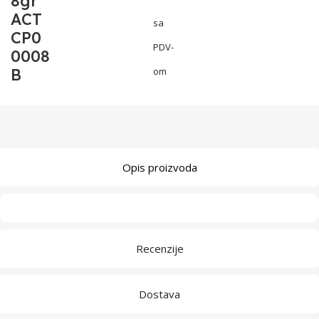
8gr
ACT
sa
CP0
PDV-
0008
B
om
Opis proizvoda
Recenzije
Dostava