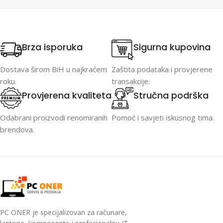
Brza isporuka
Sigurna kupovina
Dostava širom BiH u najkraćem
Zaštita podataka i provjerene
roku.
transakcije.
Provjerena kvaliteta
Stručna podrška
Odabrani proizvodi renomiranih
Pomoć i savjeti iskusnog tima.
brendova.
PC ONER je specijalizovan za računare,