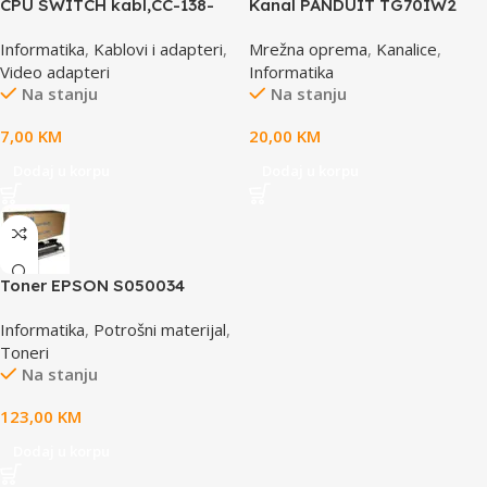
CPU SWITCH kabl,CC-138-
Kanal PANDUIT TG70IW2
6,25M/15M+6M+6M, GEMBIRD
Informatika
,
Kablovi i adapteri
,
Mrežna oprema
,
Kanalice
,
Video adapteri
Informatika
Na stanju
Na stanju
7,00
KM
20,00
KM
Dodaj u korpu
Dodaj u korpu
Toner EPSON S050034
yellow, za ACL2000
Informatika
,
Potrošni materijal
,
Toneri
Na stanju
123,00
KM
Dodaj u korpu