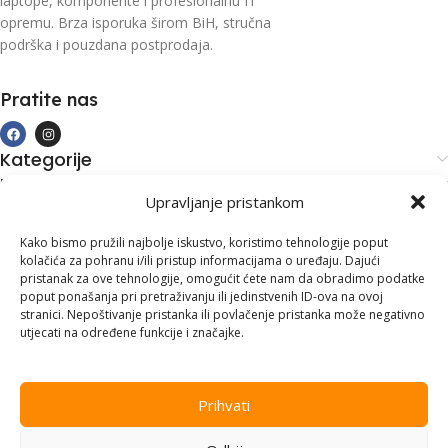
laptope, komponente i profesionalnu IT
opremu. Brza isporuka širom BiH, stručna
podrška i pouzdana postprodaja.
Pratite nas
Kategorije
Kupovina i podrška
Upravljanje pristankom
Moj račun
Kontakt informacije
Kako bismo pružili najbolje iskustvo, koristimo tehnologije poput
kolačića za pohranu i/ili pristup informacijama o uređaju. Dajući
Branilaca Bosne, 75 300 Lukavac
pristanak za ove tehnologije, omogućit ćete nam da obradimo podatke
poput ponašanja pri pretraživanju ili jedinstvenih ID-ova na ovoj
+387 35 555 999
stranici. Nepoštivanje pristanka ili povlačenje pristanka može negativno
utjecati na određene funkcije i značajke.
info@pconer.ba
ID: 4210115760008
Prihvati
PDV : 210115760008