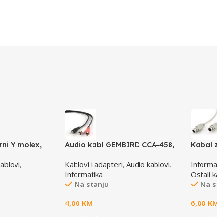
rni Y molex,
Audio kabl GEMBIRD CCA-458,
Kabal 
-1 molex 4pin
3,5mm stereo to 2 phono, 1,5m
MD6M/M
ablovi
,
Kablovi i adapteri
,
Audio kablovi
,
Informa
male
GEMBI
Informatika
Ostali k
Na stanju
Na s
4,00
KM
6,00
K