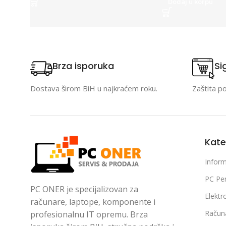
Dodaj u korpu
Brza isporuka
Si
Dostava širom BiH u najkraćem roku.
Zaštita p
Kate
Inform
PC Per
PC ONER je specijalizovan za
Elektr
računare, laptope, komponente i
Račun
profesionalnu IT opremu. Brza