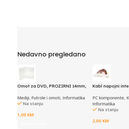
Nedavno pregledano
Omot za DVD, PROZIRNI 14mm,
Kabl napojni inte
DVD-1P
GEMBIRD CC-PSU
Mediji
,
Futrole i omoti
,
Informatika
PC komponente
,
K
1x female to 2x 
Na stanju
Informatika
Na stanju
1,00
KM
2,00
KM
Dodaj u korpu