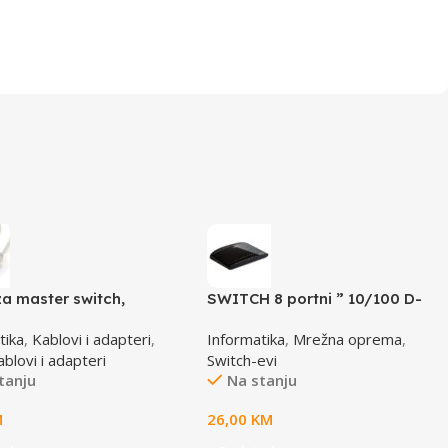
za master switch,
SWITCH 8 portni ” 10/100 D-
D6M, CC-143-6,
LINK, DES-1008D
tika
,
Kablovi i adapteri
,
Informatika
,
Mrežna oprema
,
RD
ablovi i adapteri
Switch-evi
tanju
Na stanju
M
26,00
KM