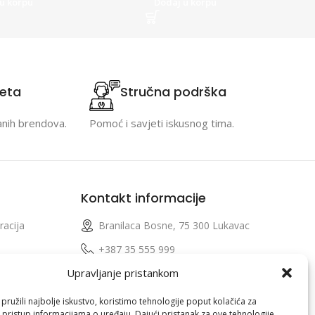
u korpu
Dodaj u korpu
teta
Stručna podrška
anih brendova.
Pomoć i savjeti iskusnog tima.
Kontakt informacije
racija
Branilaca Bosne, 75 300 Lukavac
e
+387 35 555 999
Upravljanje pristankom
info@pconer.ba
izvoda
ID: 4210115760008
ružili najbolje iskustvo, koristimo tehnologije poput kolačića za
i pristup informacijama o uređaju. Dajući pristanak za ove tehnologije,