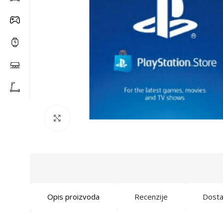
Click to enlarge
Opis proizvoda
Recenzije
Dost