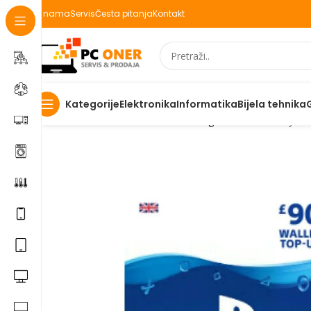
O nama
Servis
Česta pitanja
Kontakt
Elektronika
Informatika
Bijela tehnika
Kategorije
Početna
Informatika
Racunari
Digitalni kodovi
Playsta