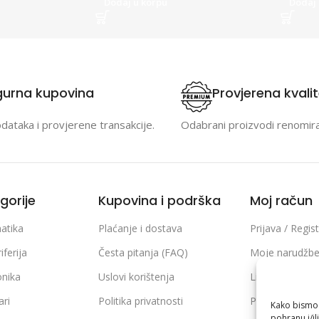
Dodaj u korpu
Dodaj 
gurna kupovina
Provjerena kvali
odataka i provjerene transakcije.
Odabrani proizvodi renomir
gorije
Kupovina i podrška
Moj račun
atika
Plaćanje i dostava
Prijava / Regist
iferija
Česta pitanja (FAQ)
Moje narudžb
onika
Uslovi korištenja
Lista želja
ari
Politika privatnosti
Poređenje pro
Kako bismo p
pohranu i/il