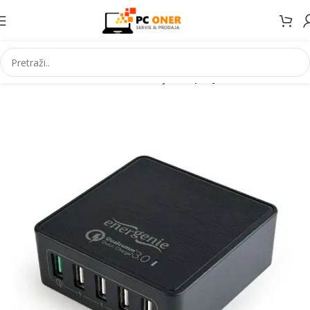
Početna
Informatika
USB uredaji
USB punjaci