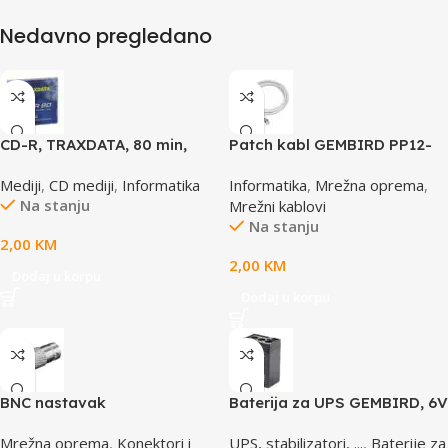
Nedavno pregledano
CD-R, TRAXDATA, 80 min,
Patch kabl GEMBIRD PP12-
52X, SLIMBOX
0.5M, 0,5m, cat.5e, grey
Mediji
,
CD mediji
,
Informatika
Informatika
,
Mrežna oprema
,
Na stanju
Mrežni kablovi
Na stanju
2,00
KM
2,00
KM
Dodaj u korpu
Dodaj u korpu
BNC nastavak
Baterija za UPS GEMBIRD, 6V
4,5 AH BAT-6V4.5AH
Mrežna oprema
,
Konektori i
UPS, stabilizatori, ...
,
Baterije za