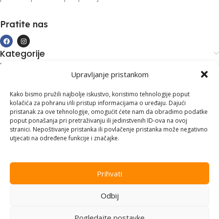
Pratite nas
Kategorije
Kupovina i podrška
Upravljanje pristankom
Moj račun
Kontakt informacije
Kako bismo pružili najbolje iskustvo, koristimo tehnologije poput
kolačića za pohranu i/ili pristup informacijama o uređaju. Dajući
Branilaca Bosne, 75 300 Lukavac
pristanak za ove tehnologije, omogućit ćete nam da obradimo podatke
poput ponašanja pri pretraživanju ili jedinstvenih ID-ova na ovoj
+387 35 555 999
stranici. Nepoštivanje pristanka ili povlačenje pristanka može negativno
utjecati na određene funkcije i značajke.
info@pconer.ba
ID: 4210115760008
Prihvati
PDV : 210115760008
Odbij
Copyright © 2025
PC ONER
, sva prava zadržana. Design by
ED-
Vision
.
Pogledajte postavke