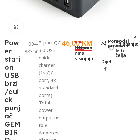
Click to enlarge
SKU:
Metode
Poredi
Dodaj
46,00
KM
Pow
5-port QC
004-
plaćanja:
proizvod
na
Nema
Nema
er
3.0 USB
listu
38350
na
na
želja
quick
stati
stanju
stanju
Dijeli:
charger
on
(1x QC
USB
port, 4x
brzi
standard
/qui
ports)
ck
Total
punj
power
ač
output up
GEM
to 8
BIR
Amperes,
allowing