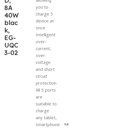
D,
8A
you to
charge 5
40W
device at
blac
once
k,
Intelligent
EG-
over-
UQC
current,
3-02
over-
voltage
and short
circuit
protection
All 5 ports
are
suitable to
charge
any tablet,
sa
smartphone