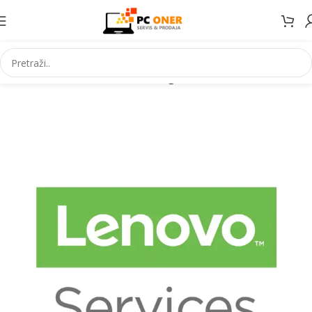
Početna
Informatika
Racunari
Digitalni kodovi