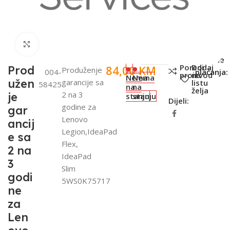
Click to enlarge
SKU:
Metode
Poredi
Dodaj
84,00
KM
Prod
Produženje
004-
plaćanja:
proizvod
na
Nema
Nema
užen
garancije sa
listu
58425
na
na
želja
2 na 3
je
stanju
stanju
Dijeli:
godine za
gar
Lenovo
ancij
Legion,IdeaPad
e sa
Flex,
2 na
IdeaPad
3
Slim
godi
5WS0K75717
ne
za
Len