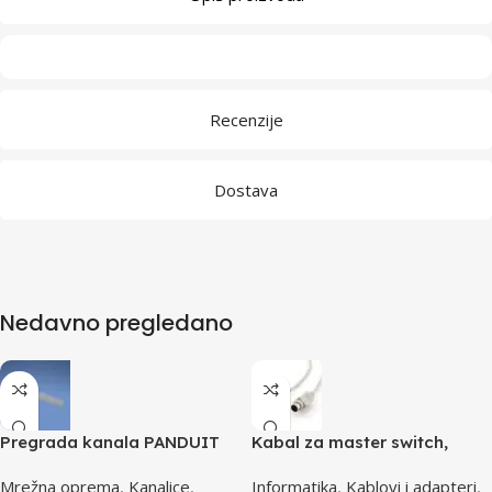
Recenzije
Dostava
Nedavno pregledano
Pregrada kanala PANDUIT
Kabal za master switch,
TGDW2
MD6M/MD6M, CC-143-6,
Mrežna oprema
,
Kanalice
,
Informatika
,
Kablovi i adapteri
,
GEMBIRD