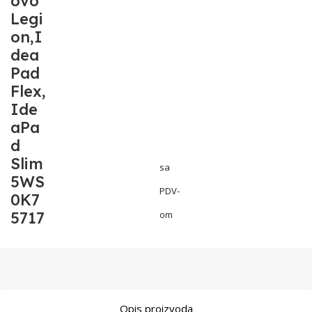
ovo
Legi
on,I
dea
Pad
Flex,
Ide
aPa
d
Slim
sa
5WS
PDV-
0K7
5717
om
Opis proizvoda