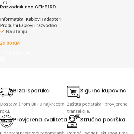
Razvodnik nap.GEMBIRD
SPG3-B-15C, 5 uticnica,
Informatika
,
Kablovi i adapteri
,
prekidac, 4,5m, osigurač,
Produžni kablovi i razvodnici
prenaponska zaštita
Na stanju
29,00
KM
Dodaj u korpu
Brza isporuka
Sigurna kupovina
Dostava širom BiH u najkraćem
Zaštita podataka i provjerene
roku.
transakcije.
Provjerena kvaliteta
Stručna podrška
Odabrani proizvodi renomiranih
Pomoć i savjeti iskusnog tima.