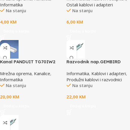
Informatika
Ostali kablovi i adapteri
Na stanju
Na stanju
4,00
KM
6,00
KM
Dodaj u korpu
Dodaj u korpu
Kanal PANDUIT TG70IW2
Razvodnik nap.GEMBIRD
SPG3-B-6C, 5 utičnica,
Mrežna oprema
,
Kanalice
,
Informatika
,
Kablovi i adapteri
,
prekidač, 1,8M, osigurač,
Informatika
Produžni kablovi i razvodnici
prenaponska zaštita
Na stanju
Na stanju
20,00
KM
22,00
KM
Dodaj u korpu
Dodaj u korpu