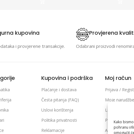
gurna kupovina
Provjerena kvali
odataka i provjerene transakcije.
Odabrani proizvodi renomir
gorije
Kupovina i podrška
Moj račun
atika
Plaćanje i dostava
Prijava / Regist
iferija
Česta pitanja (FAQ)
Moje narudžb
onika
Uslovi korištenja
Lista želja
ari
Politika privatnosti
Poređenje pro
Kako bismo p
pohranu i/il
ice
Reklamacije
Adrese i podaci
omogućit će