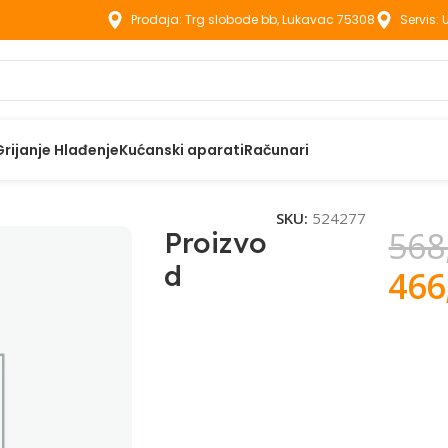
Prodaja: Trg slobode bb, Lukavac 75308
Servis:
Grijanje Hlađenje
Kućanski aparati
Računari
SKU:
524277
568
Proizvo
d
466