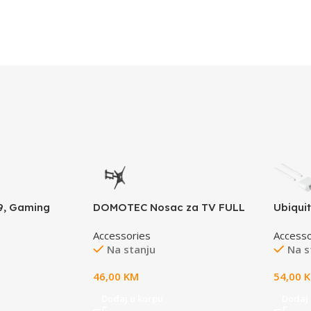
19, Gaming
DOMOTEC Nosac za TV FULL
Ubiqui
h-speed
MOTION 23”-65”
Antenn
Accessories
Accesso
p rubber base,
antenna
Na stanju
Na s
SB connection,
Knife U
ware support,
extend
46,00
KM
54,00
360mm x 3mm,
Dodaj u korpu
Dodaj 