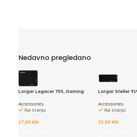
Nedavno pregledano
Lorgar Legacer 755, Gaming
Lorgar Steller 9
mouse pad, Ultra-gliding
mouse pad, Hig
Accessories
Accessories
surface, Purple anti-slip rubber
surface, anti-sli
Na stanju
Na stanju
base, size: 500mm x 420mm x
RGB backlight, U
3mm, weight 0.45kg
Lorgar WP Game
27,00
KM
33,00
KM
size: 900mm x 
weight 0.635kg
Dodaj u korpu
Dodaj u korpu