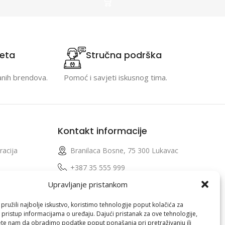
teta
Stručna podrška
anih brendova.
Pomoć i savjeti iskusnog tima.
Kontakt informacije
racija
Branilaca Bosne, 75 300 Lukavac
e
+387 35 555 999
Upravljanje pristankom
info@pconer.ba
izvoda
ID: 4210115760008
ružili najbolje iskustvo, koristimo tehnologije poput kolačića za
i pristup informacijama o uređaju. Dajući pristanak za ove tehnologije,
 profila
PDV : 210115760008
te nam da obradimo podatke poput ponašanja pri pretraživanju ili