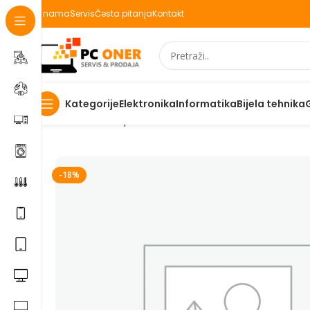
O nama
Servis
Česta pitanja
Kontakt
Elektronika
Informatika
Bijela tehnika
Kategorije
Početna
Smartphones
Accessories
Proizvod
-18%