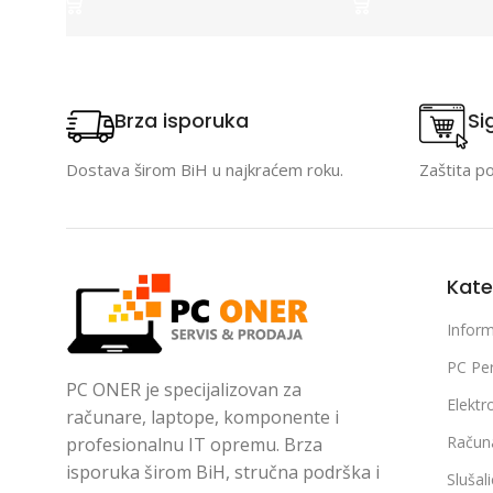
Brza isporuka
Si
Dostava širom BiH u najkraćem roku.
Zaštita p
Kate
Inform
PC Per
PC ONER je specijalizovan za
Elektr
računare, laptope, komponente i
Račun
profesionalnu IT opremu. Brza
isporuka širom BiH, stručna podrška i
Slušal