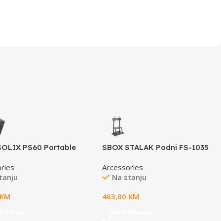
SOLIX PS60 Portable
SBOX STALAK Podni FS-1035
Panel
(37-100”/150kg/800×600)
ries
Accessories
tanju
Na stanju
KM
463,00
KM
u korpu
Dodaj u korpu