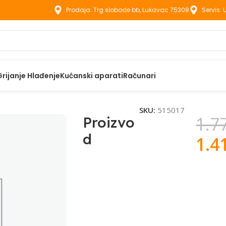
Prodaja: Trg slobode bb, Lukavac 75308
Servis:
Grijanje Hlađenje
Kućanski aparati
Računari
SKU:
515017
1.7
Proizvo
d
1.4