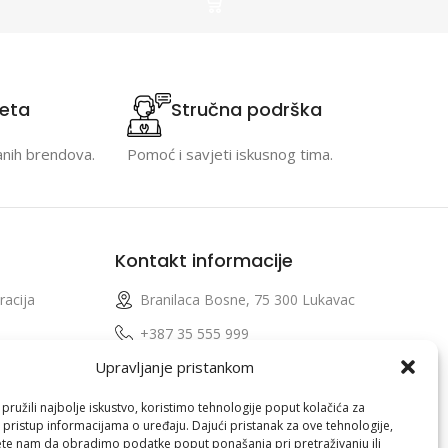
teta
Stručna podrška
anih brendova.
Pomoć i savjeti iskusnog tima.
Kontakt informacije
racija
Branilaca Bosne, 75 300 Lukavac
e
+387 35 555 999
Upravljanje pristankom
info@pconer.ba
izvoda
ID: 4210115760008
ružili najbolje iskustvo, koristimo tehnologije poput kolačića za
i pristup informacijama o uređaju. Dajući pristanak za ove tehnologije,
 profila
PDV : 210115760008
te nam da obradimo podatke poput ponašanja pri pretraživanju ili