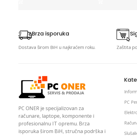
Brza isporuka
Si
Dostava širom BiH u najkraćem roku.
Zaštita p
Kate
Inform
PC Per
PC ONER je specijalizovan za
Elektr
računare, laptope, komponente i
Račun
profesionalnu IT opremu. Brza
isporuka širom BiH, stručna podrška i
Slušal