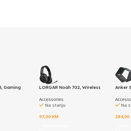
13, Gaming
LORGAR Noah 702, Wireless
Anker 
h-speed
Gaming Headset, black
Solar 
Accessories
Accesso
p rubber base,
Na stanju
Na s
SB connection,
ware support,
97,00
KM
284,00
300mm x 3mm,
Dodaj u korpu
Dodaj 