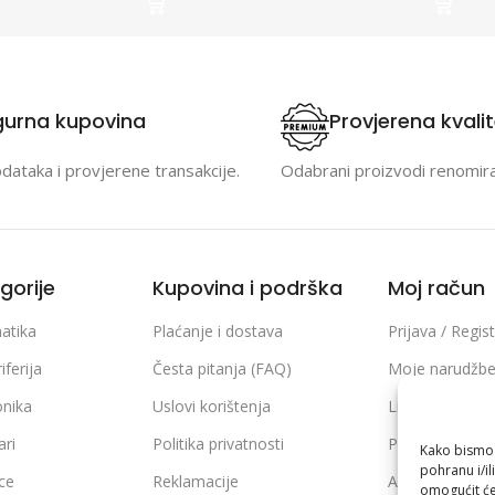
gurna kupovina
Provjerena kvali
odataka i provjerene transakcije.
Odabrani proizvodi renomir
gorije
Kupovina i podrška
Moj račun
atika
Plaćanje i dostava
Prijava / Regist
iferija
Česta pitanja (FAQ)
Moje narudžb
onika
Uslovi korištenja
Lista želja
ari
Politika privatnosti
Poređenje pro
Kako bismo p
pohranu i/il
ice
Reklamacije
Adrese i podaci
omogućit će