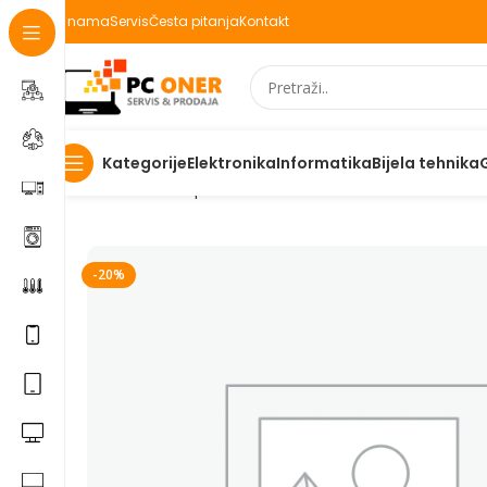
O nama
Servis
Česta pitanja
Kontakt
Elektronika
Informatika
Bijela tehnika
Kategorije
Početna
Smartphones
Accessories
Proizvod
-20%