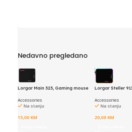
Nedavno pregledano
Lorgar Main 323, Gaming mouse
Lorgar Steller 9
pad, Precise control surface,
mouse pad, Hig
Accessories
Accessories
Red anti-slip rubber base, size:
surface, anti-sli
Na stanju
Na stanju
360mm x 300mm x 3mm, weight
RGB backlight, U
0.21kg
Lorgar WP Game
15,00
KM
20,00
KM
size: 360mm x 
weight 0.250kg
Dodaj u korpu
Dodaj u korpu