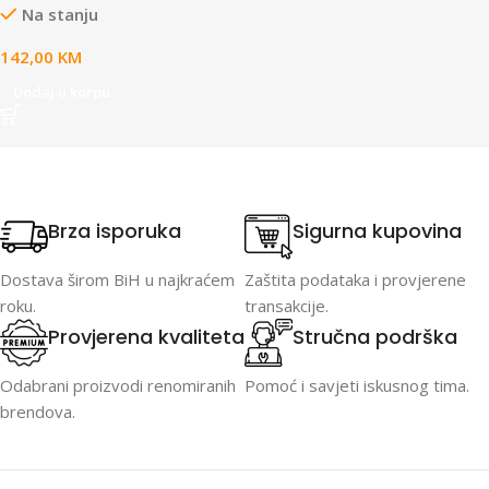
Na stanju
142,00
KM
Dodaj u korpu
Brza isporuka
Sigurna kupovina
Dostava širom BiH u najkraćem
Zaštita podataka i provjerene
roku.
transakcije.
Provjerena kvaliteta
Stručna podrška
Odabrani proizvodi renomiranih
Pomoć i savjeti iskusnog tima.
brendova.