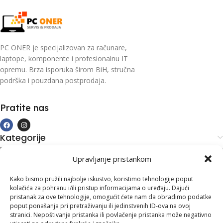
PC ONER je specijalizovan za računare,
laptope, komponente i profesionalnu IT
opremu. Brza isporuka širom BiH, stručna
podrška i pouzdana postprodaja.
Pratite nas
Kategorije
Kupovina i podrška
Upravljanje pristankom
Moj račun
Kontakt informacije
Kako bismo pružili najbolje iskustvo, koristimo tehnologije poput
kolačića za pohranu i/ili pristup informacijama o uređaju. Dajući
Branilaca Bosne, 75 300 Lukavac
pristanak za ove tehnologije, omogućit ćete nam da obradimo podatke
poput ponašanja pri pretraživanju ili jedinstvenih ID-ova na ovoj
+387 35 555 999
stranici. Nepoštivanje pristanka ili povlačenje pristanka može negativno