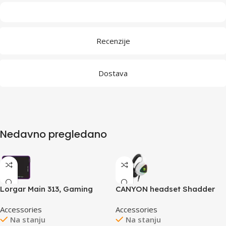
Recenzije
Dostava
Nedavno pregledano
Lorgar Main 313, Gaming
CANYON headset Shadder
mouse pad, High-speed
GH-6 White
Accessories
Accessories
surface, Purple anti-slip
Na stanju
Na stanju
rubber base, size: 360mm x