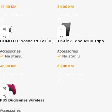
300mm x 3mm, weight
13,00
KM
34,00
KM
0.195kg
Dodaj u korpu
Dodaj u korpu
DOMOTEC Nosac za TV FULL
TP-Link Tapo A200 Tapo
MOTION 23”-65”
Solar Panel, 5.2V 4.5W, Non-
Accessories
Accessories
Stop Power, Works with
Na stanju
Na stanju
Tapo battery-powered
cameras (Tapo C425, Tapo
46,00
KM
63,00
KM
C420, and Tapo C400), 4m
Charging Cable, 360°
Dodaj u korpu
Dodaj u korpu
Adjustable Bracket,
Weatherproof (IP65)
PS5 Dualsense Wireless
Controller Cosmic Red v2
Accessories