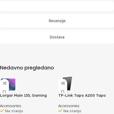
Recenzije
Dostava
Nedavno pregledano
Lorgar Main 133, Gaming
TP-Link Tapo A200 Tapo
mouse pad, High-speed
Solar Panel, 5.2V 4.5W, Non-
Accessories
Accessories
surface, Purple anti-slip
Stop Power, Works with
Na stanju
Na stanju
rubber base, size: 360mm x
Tapo battery-powered