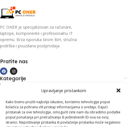
PC ONER je specijalizovan za računare,
laptope, komponente i profesionalnu IT
opremu. Brza isporuka širom BiH, stručna
podrška i pouzdana postprodaja.
Pratite nas
Kategorije
Kupovina i podrška
Upravljanje pristankom
Moj račun
Kontakt informacije
Kako bismo pružili najbolje iskustvo, koristimo tehnologije poput
kolačića za pohranu i/ili pristup informacijama o uređaju. Dajući
Branilaca Bosne, 75 300 Lukavac
pristanak za ove tehnologije, omogućit ćete nam da obradimo podatke
poput ponašanja pri pretraživanju ili jedinstvenih ID-ova na ovoj
+387 35 555 999
stranici. Nepoštivanje pristanka ili povlačenje pristanka može negativno