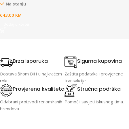
Na stanju
black
643,00
KM
Dodaj u korpu
Brza isporuka
Sigurna kupovina
Dostava širom BiH u najkraćem
Zaštita podataka i provjerene
roku.
transakcije.
Provjerena kvaliteta
Stručna podrška
Odabrani proizvodi renomiranih
Pomoć i savjeti iskusnog tima.
brendova.