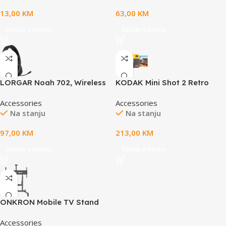
300mm x 3mm, weight 0.2kg
cameras (Tapo C425, Tapo
13,00
KM
63,00
KM
C420, and Tapo C400), 4m
Charging Cable, 360°
Dodaj u korpu
Dodaj u korpu
Adjustable Bracket,
Weatherproof (IP65)
LORGAR Noah 702, Wireless
KODAK Mini Shot 2 Retro
Gaming Headset, black
4PASS 2-in-1 Instant Digital
Accessories
Accessories
Camera and Photo Printer
Na stanju
Na stanju
97,00
KM
213,00
KM
Dodaj u korpu
Dodaj u korpu
ONKRON Mobile TV Stand
Rolling TV Cart for 50 to 100-
Accessories
Inch Screens up to 120 kg,