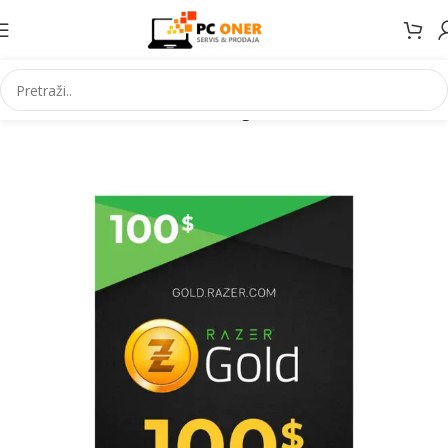
Početna
Informatika
Racunari
Digitalni kodovi