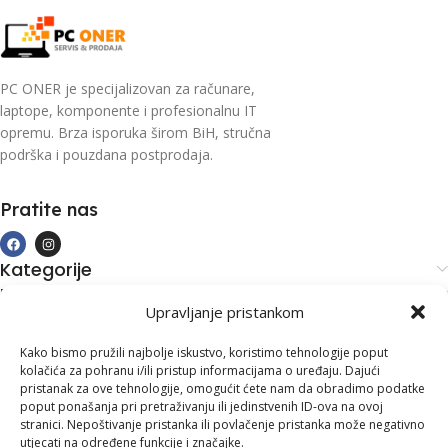
PC ONER je specijalizovan za računare,
laptope, komponente i profesionalnu IT
opremu. Brza isporuka širom BiH, stručna
podrška i pouzdana postprodaja.
Pratite nas
Kategorije
Kupovina i podrška
Upravljanje pristankom
Moj račun
Kontakt informacije
Kako bismo pružili najbolje iskustvo, koristimo tehnologije poput
kolačića za pohranu i/ili pristup informacijama o uređaju. Dajući
Branilaca Bosne, 75 300 Lukavac
pristanak za ove tehnologije, omogućit ćete nam da obradimo podatke
poput ponašanja pri pretraživanju ili jedinstvenih ID-ova na ovoj
+387 35 555 999
stranici. Nepoštivanje pristanka ili povlačenje pristanka može negativno
utjecati na određene funkcije i značajke.