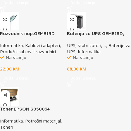
Dodaj u korpu
Dodaj u korpu
Razvodnik nap.GEMBIRD
Baterija za UPS GEMBIRD,
SPG3-B-6C, 5 utičnica,
12V 17 AH BAT-12V17AH/4
Informatika
,
Kablovi i adapteri
,
UPS, stabilizatori, ...
,
Baterije za
prekidač, 1,8M, osigurač,
Produžni kablovi i razvodnici
UPS
,
Informatika
prenaponska zaštita
Na stanju
Na stanju
22,00
KM
88,00
KM
Dodaj u korpu
Dodaj u korpu
Toner EPSON S050034
yellow, za ACL2000
Informatika
,
Potrošni materijal
,
Toneri