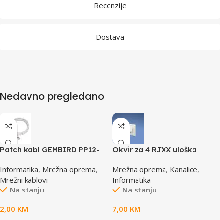
Recenzije
Dostava
Nedavno pregledano
Patch kabl GEMBIRD PP12-
Okvir za 4 RJXX uloška
0.5M, 0,5m, cat.5e, grey
T70FH4IW
Informatika
,
Mrežna oprema
,
Mrežna oprema
,
Kanalice
,
Mrežni kablovi
Informatika
Na stanju
Na stanju
2,00
KM
7,00
KM