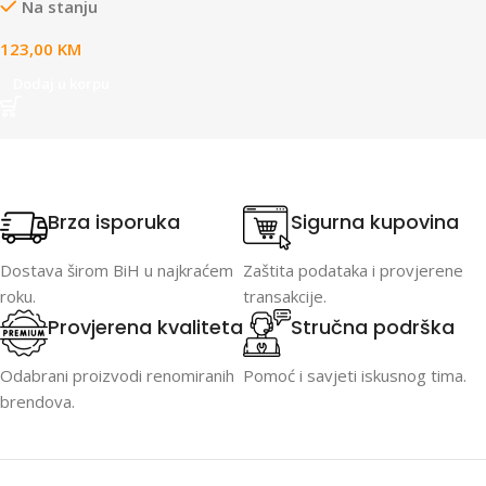
Na stanju
123,00
KM
Dodaj u korpu
Brza isporuka
Sigurna kupovina
Dostava širom BiH u najkraćem
Zaštita podataka i provjerene
roku.
transakcije.
Provjerena kvaliteta
Stručna podrška
Odabrani proizvodi renomiranih
Pomoć i savjeti iskusnog tima.
brendova.