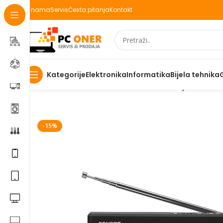
O nama
Servis
Česta pitanja
Kontakt
Elektronika
Informatika
Bijela tehnika
Kategorije
Početna
Televizori/audio/nosači
AV uređaji
Radio
Sen
-15%