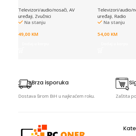
3010BK
alarmom SRC 31
Televizori/audio/nosači
,
AV
Televizori/audio/n
uređaji
,
Zvučnici
uređaji
,
Radio
Na stanju
Na stanju
49,00
KM
54,00
KM
Dodaj u korpu
Dodaj u korpu
Brza isporuka
Si
Dostava širom BiH u najkraćem roku.
Zaštita p
Kate