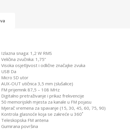
ava
Izlazna snaga: 1,2 W RMS
Veličina zvučnika: 1,75”
Visoka osjetljivost i odlične značajke zvuka
USB Da
Micro SD utor
AUX-OUT utičnica 3,5 mm (slušalice)
FM prijemnik 87,5 – 108 MHz
Digitalno pretraživanje i prikaz frekvencije
50 memorijskih mjesta za kanale u FM pojasu
Mjerač vremena za spavanje (15, 30, 45, 60, 75, 90)
Kontrola glasnoće koja se zakreće u 360˚
Teleskopska FM antena
Gumirana površina