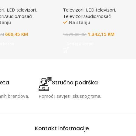
 TV
Google TV
ori
,
LED televizori
,
Televizori
,
LED televizori
,
ori/audio/nosači
Televizori/audio/nosači
tanju
Na stanju
660,45
KM
1.342,15
KM
KM
1.579,00
KM
u korpu
Dodaj u korpu
teta
Stručna podrška
anih brendova.
Pomoć i savjeti iskusnog tima.
Kontakt informacije