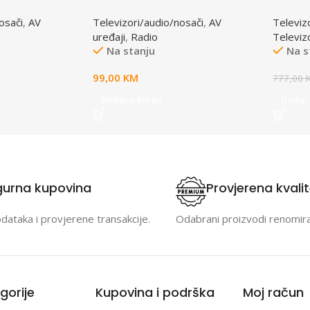
00 B
SONOCLOCK 3500 BT DAB+
Google
osači
,
AV
Televizori/audio/nosači
,
AV
Televiz
uređaji
,
Radio
Televiz
Na stanju
Na s
99,00
KM
777,00
Dodaj u korpu
Dodaj 
gurna kupovina
Provjerena kvali
odataka i provjerene transakcije.
Odabrani proizvodi renomir
gorije
Kupovina i podrška
Moj račun