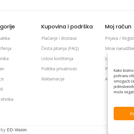
gorije
Kupovina i podrška
Moj račun
atika
Plaćanje i dostava
Prijava / Regist
iferija
Česta pitanja (FAQ)
Moje narudžb
onika
Uslovi korištenja
Lista želja
ari
Politika privatnosti
Poređenje pro
Kako bismo p
pohranu i/il
ice
Reklamacije
Adrese i podaci
omogućit će
jedinstvenih
li
može negati
 tehnika
Pr
n by
ED-Vision
.