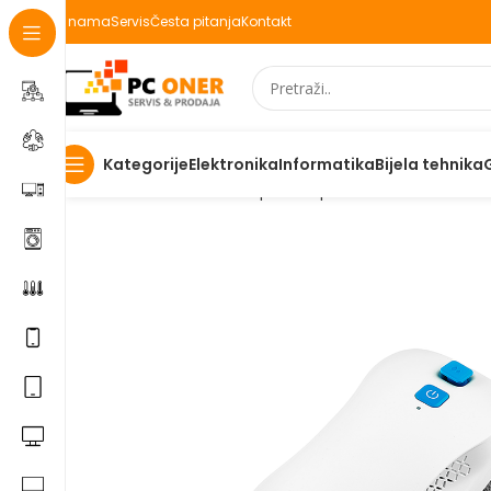
O nama
Servis
Česta pitanja
Kontakt
Elektronika
Informatika
Bijela tehnika
Kategorije
Početna
Mali kućanski aparati
Aparati za domaćinstvo