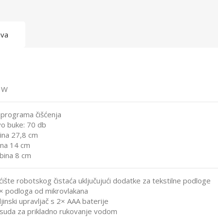
ava
 W
 programa čišćenja
vo buke: 70 db
sina 27,8 cm
rina 14 cm
bina 8 cm
ćište robotskog čistaća uključujući dodatke za tekstilne podloge
× podloga od mikrovlakana
jinski upravljač s 2× AAA baterije
suda za prikladno rukovanje vodom