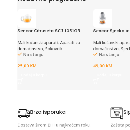
Sencor Citruseta SCJ 1051GR
Sencor Sjeckali
Mali kućanski aparati
,
Aparati za
Mali kućanski apara
domaćinstvo
,
Sokovnik
domaćinstvo
,
Sjec
Na stanju
Na stanju
25,00
KM
49,00
KM
Dodaj u korpu
Dodaj u korpu
Brza isporuka
Si
Dostava širom BiH u najkraćem roku.
Zaštita p