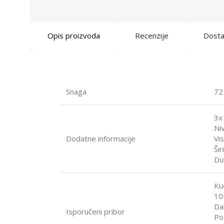
Opis proizvoda
Recenzije
Dost
Snaga
72
3x
Ni
Dodatne informacije
Vi
Ši
Du
Ku
10
Dal
Isporučeni pribor
Po