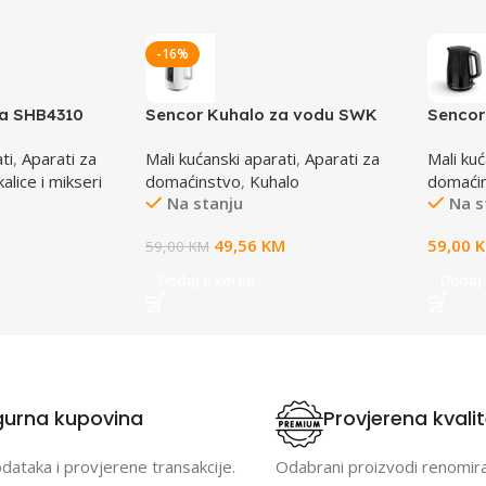
-16%
ca SHB4310
Sencor Kuhalo za vodu SWK
Sencor
0950WH
7519B
ti
,
Aparati za
Mali kućanski aparati
,
Aparati za
Mali kuć
kalice i mikseri
domaćinstvo
,
Kuhalo
domaći
Na stanju
Na s
49,56
KM
59,00
59,00
KM
Dodaj u korpu
Dodaj 
gurna kupovina
Provjerena kvali
odataka i provjerene transakcije.
Odabrani proizvodi renomir