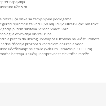
apter napajanja
gurnosno uže 5 m
a rotirajuća diska sa zamjenjivim podlogama
tegrirani spremnik za vodu (60 ml) i dvije ultrazvučne mlaznice
vigacija putem sustava Sencor Smart Gyro
nologija otkrivanja okvira i ruba
ntrola putem daljinskog upravljača ili izravno na kućištu robota
i načina čišćenja prozora s kontrolom doziranja vode
gurno učvršćivanje na staklo (vakuum usisavanja 3.000 Pa)
moćna baterija u slučaju neispravnost električne mreže