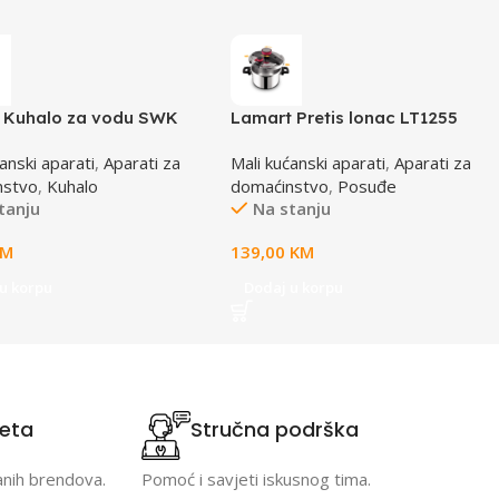
 Kuhalo za vodu SWK
Lamart Pretis lonac LT1255
K
anski aparati
,
Aparati za
Mali kućanski aparati
,
Aparati za
nstvo
,
Kuhalo
domaćinstvo
,
Posuđe
tanju
Na stanju
KM
139,00
KM
u korpu
Dodaj u korpu
teta
Stručna podrška
anih brendova.
Pomoć i savjeti iskusnog tima.