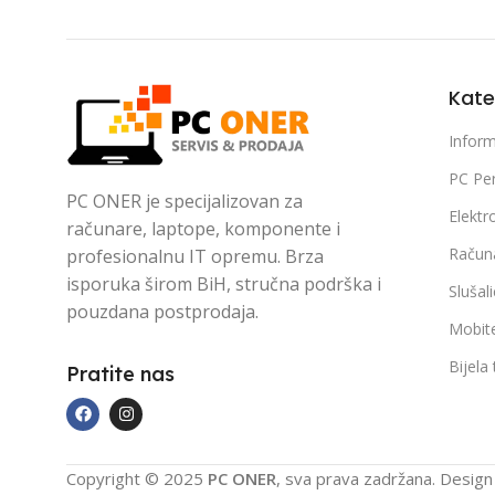
Kate
Inform
PC Per
PC ONER je specijalizovan za
Elektr
računare, laptope, komponente i
Račun
profesionalnu IT opremu. Brza
isporuka širom BiH, stručna podrška i
Slušal
pouzdana postprodaja.
Mobite
Bijela
Pratite nas
Copyright © 2025
PC ONER
, sva prava zadržana. Desig