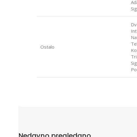
Ad
Si
Dv
In
Na
Teh
Ostalo
Ko
Tr
Si
Po
Nedavno pregledano