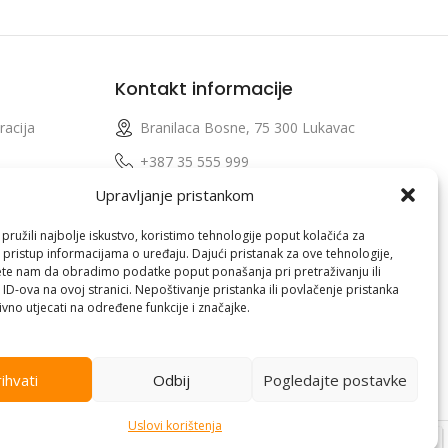
Kontakt informacije
racija
Branilaca Bosne, 75 300 Lukavac
e
+387 35 555 999
Upravljanje pristankom
info@pconer.ba
izvoda
ID: 4210115760008
ružili najbolje iskustvo, koristimo tehnologije poput kolačića za
i pristup informacijama o uređaju. Dajući pristanak za ove tehnologije,
 profila
PDV : 210115760008
te nam da obradimo podatke poput ponašanja pri pretraživanju ili
 ID-ova na ovoj stranici. Nepoštivanje pristanka ili povlačenje pristanka
vno utjecati na određene funkcije i značajke.
ihvati
Odbij
Pogledajte postavke
Uslovi korištenja