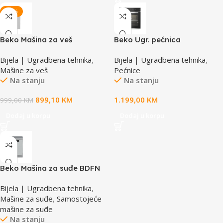
-10%
Beko Mašina za veš
Beko Ugr. pećnica
BTL1WFP10722
BBIS13400XMSWAE
Bijela | Ugradbena tehnika
,
Bijela | Ugradbena tehnika
,
Mašine za veš
Pećnice
Na stanju
Na stanju
899,10
KM
1.199,00
KM
999,00
KM
Dodaj u korpu
Dodaj u korpu
Beko Mašina za suđe BDFN
36650 XC
Bijela | Ugradbena tehnika
,
Mašine za suđe
,
Samostojeće
mašine za suđe
Na stanju