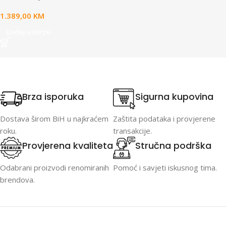
1.389,00
KM
Dodaj u korpu
Brza isporuka
Sigurna kupovina
Dostava širom BiH u najkraćem
Zaštita podataka i provjerene
roku.
transakcije.
Provjerena kvaliteta
Stručna podrška
Odabrani proizvodi renomiranih
Pomoć i savjeti iskusnog tima.
brendova.